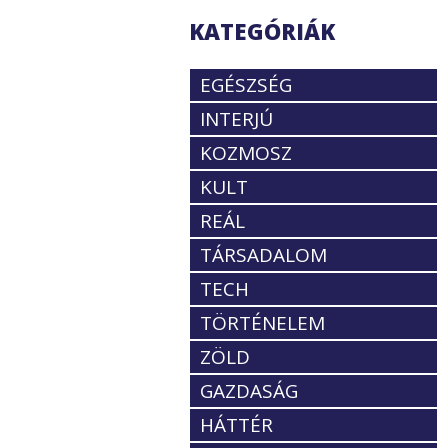
KATEGÓRIÁK
EGÉSZSÉG
INTERJÚ
KOZMOSZ
KULT
REÁL
TÁRSADALOM
TECH
TÖRTÉNELEM
ZÖLD
GAZDASÁG
HÁTTÉR