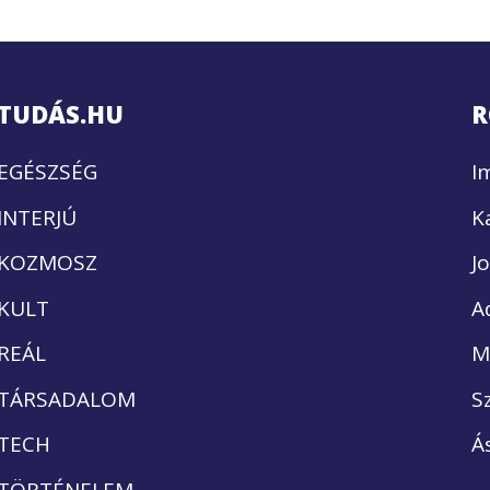
TUDÁS.HU
R
EGÉSZSÉG
I
INTERJÚ
K
KOZMOSZ
J
KULT
A
REÁL
M
TÁRSADALOM
S
TECH
Á
TÖRTÉNELEM