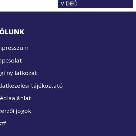
VIDEÓ
ÓLUNK
mpresszum
apcsolat
ogi nyilatkozat
datkezelési tájékoztató
édiaajánlat
zerzői jogok
szf