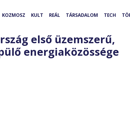
KOZMOSZ
KULT
REÁL
TÁRSADALOM
TECH
TÖ
rszág első üzemszerű,
pülő energiaközössége