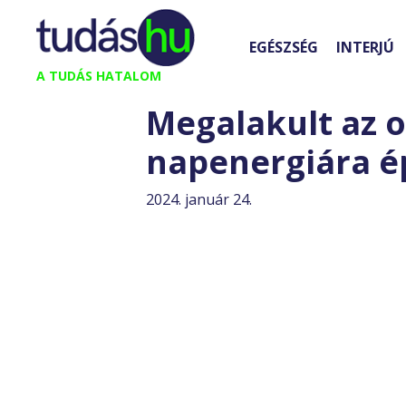
Kilépés
a
EGÉSZSÉG
INTERJÚ
tartalomba
A TUDÁS HATALOM
Megalakult az o
napenergiára é
2024. január 24.