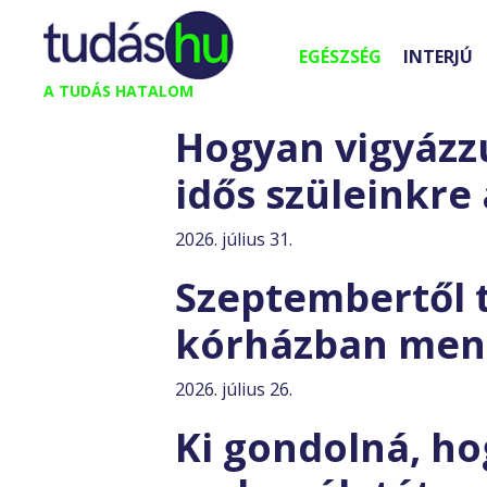
Kilépés
a
EGÉSZSÉG
INTERJÚ
tartalomba
A TUDÁS HATALOM
Hogyan vigyázzu
idős szüleinkre
2026. július 31.
Szeptembertől t
kórházban menn
2026. július 26.
Ki gondolná, ho