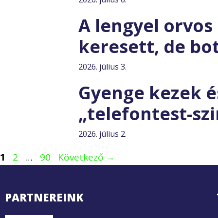
A lengyel orvos 
keresett, de bot
2026. július 3.
Gyenge kezek és
„telefontest-s
2026. július 2.
Oldal
Oldal
Oldal
1
2
…
90
Következő
→
PARTNEREINK