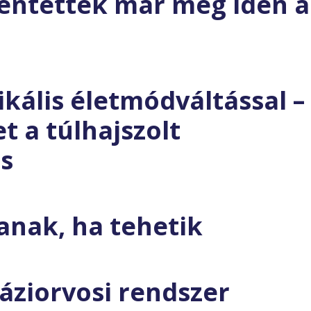
entették már meg idén a
ikális életmódváltással –
et a túlhajszolt
s
janak, ha tehetik
áziorvosi rendszer