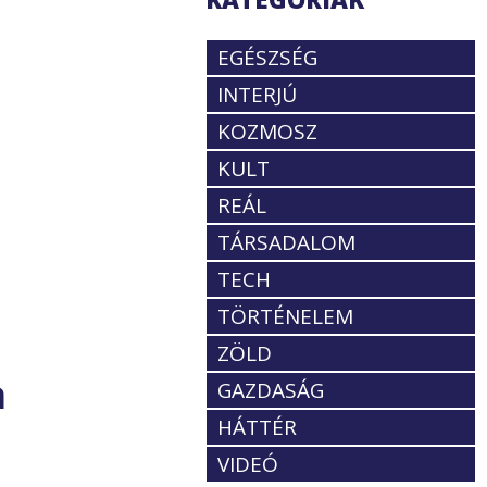
EGÉSZSÉG
INTERJÚ
KOZMOSZ
KULT
REÁL
TÁRSADALOM
TECH
TÖRTÉNELEM
ZÖLD
a
GAZDASÁG
HÁTTÉR
VIDEÓ