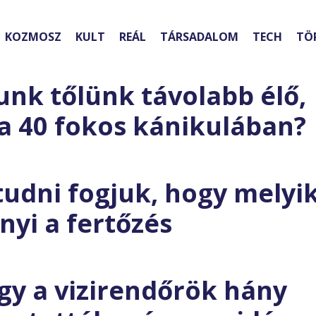
KOZMOSZ
KULT
REÁL
TÁRSADALOM
TECH
TÖ
nk tőlünk távolabb élő,
 a 40 fokos kánikulában?
udni fogjuk, hogy melyi
yi a fertőzés
gy a vizirendőrök hány