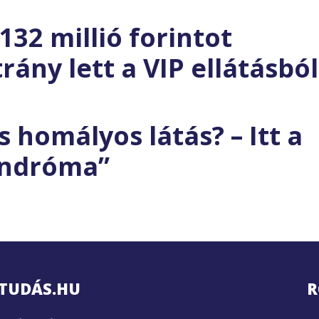
132 millió forintot
rány lett a VIP ellátásból
 homályos látás? – Itt a
zindróma”
TUDÁS.HU
R