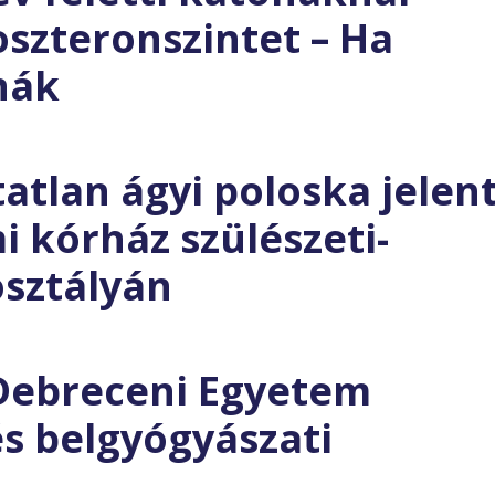
szteronszintet – Ha
nák
tatlan ágyi poloska jelen
 kórház szülészeti-
osztályán
 Debreceni Egyetem
s belgyógyászati