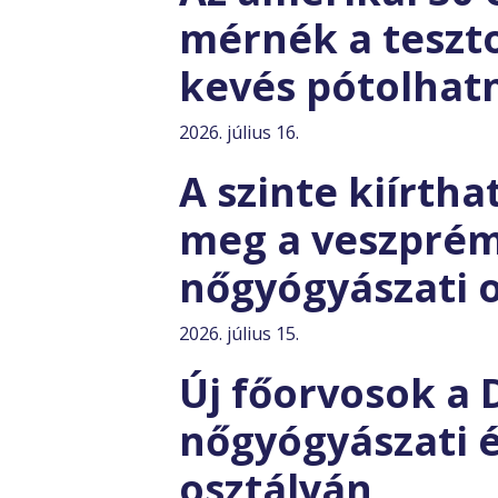
mérnék a teszto
kevés pótolhat
2026. július 16.
A szinte kiírtha
meg a veszprémi
nőgyógyászati 
2026. július 15.
Új főorvosok a
nőgyógyászati é
osztályán