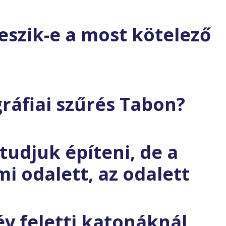
eszik-e a most kötelező
áfiai szűrés Tabon?
tudjuk építeni, de a
i odalett, az odalett
év feletti katonáknál