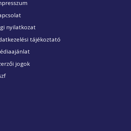
mpresszum
apcsolat
ogi nyilatkozat
datkezelési tájékoztató
édiaajánlat
zerzői jogok
szf