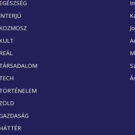
EGÉSZSÉG
I
INTERJÚ
K
KOZMOSZ
J
KULT
A
REÁL
M
TÁRSADALOM
S
TECH
Á
TÖRTÉNELEM
ZÖLD
GAZDASÁG
HÁTTÉR