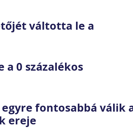
őjét váltotta le a
e a 0 százalékos
egyre fontosabbá válik 
k ereje