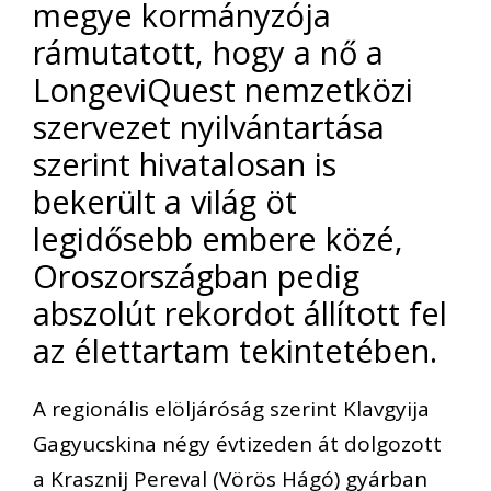
megye kormányzója
rámutatott, hogy a nő a
LongeviQuest nemzetközi
szervezet nyilvántartása
szerint hivatalosan is
bekerült a világ öt
legidősebb embere közé,
Oroszországban pedig
abszolút rekordot állított fel
az élettartam tekintetében.
A regionális elöljáróság szerint Klavgyija
Gagyucskina négy évtizeden át dolgozott
a Krasznij Pereval (Vörös Hágó) gyárban