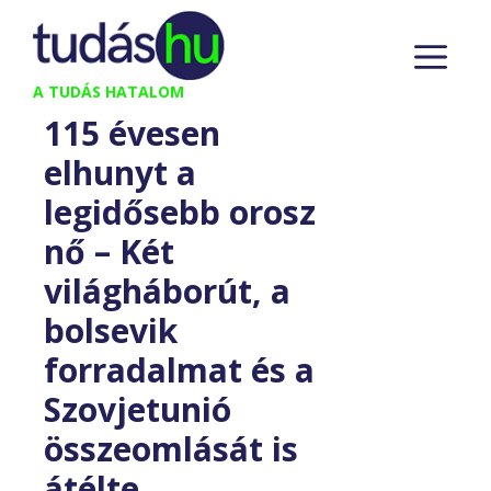
Kilépés
M
a
tartalomba
A TUDÁS HATALOM
115 évesen
elhunyt a
legidősebb orosz
nő – Két
világháborút, a
bolsevik
forradalmat és a
Szovjetunió
összeomlását is
átélte