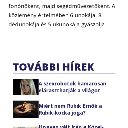
fonónőként, majd segédművezetőként. A
közlemény értelmében 6 unokája, 8
dédunokája és 5 ükunokája gyászolja.
TOVÁBBI HÍREK
A szexrobotok hamarosan
eláraszthatják a világot
Miért nem Rubik Ernőé a
Rubik-kocka joga?
Hogyan vált Irán a Közel-