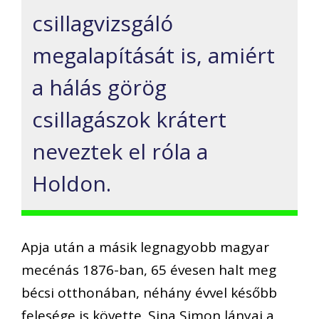
csillagvizsgáló
megalapítását is, amiért
a hálás görög
csillagászok krátert
neveztek el róla a
Holdon.
Apja után a másik legnagyobb magyar
mecénás 1876-ban, 65 évesen halt meg
bécsi otthonában, néhány évvel később
felesége is követte. Sina Simon lányai a