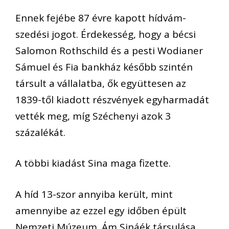
Ennek fejébe 87 évre kapott hídvám-
szedési jogot. Érdekesség, hogy a bécsi
Salomon Rothschild és a pesti Wodianer
Sámuel és Fia bankház később szintén
társult a vállalatba, ők együttesen az
1839-től kiadott részvények egyharmadát
vették meg, míg Széchenyi azok 3
százalékát.
A többi kiadást Sina maga fizette.
A híd 13-szor annyiba került, mint
amennyibe az ezzel egy időben épült
Nemzeti Múzeum. Ám Sináék társulása