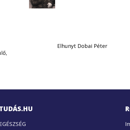
Elhunyt Dobai Péter
lő,
TUDÁS.HU
R
EGÉSZSÉG
I