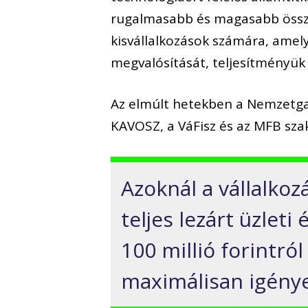
rugalmasabb és magasabb összeg
kisvállalkozások számára, amel
megvalósítását, teljesítményük
Az elmúlt hetekben a Nemzetga
KAVOSZ, a VáFisz és az MFB szak
Azoknál a vállalko
teljes lezárt üzleti
100 millió forintról
maximálisan igénye