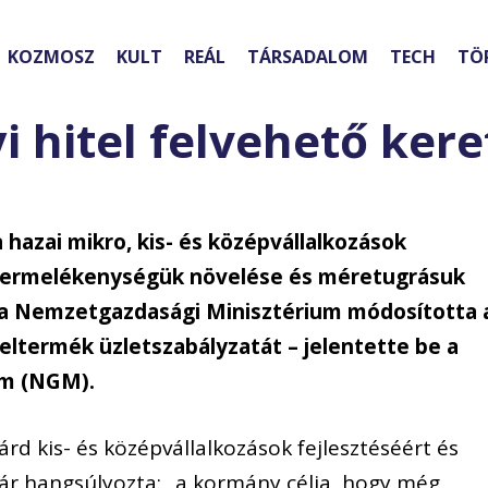
KOZMOSZ
KULT
REÁL
TÁRSADALOM
TECH
TÖ
 hitel felvehető kere
azai mikro, kis- és középvállalkozások
termelékenységük növelése és méretugrásuk
 a Nemzetgazdasági Minisztérium módosította 
eltermék üzletszabályzatát – jelentette be a
um (NGM).
d kis- és középvállalkozások fejlesztéséért és
kár hangsúlyozta: „a kormány célja, hogy még