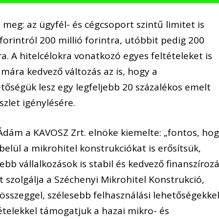
meg: az ügyfél- és cégcsoport szintű limitet is
orintról 200 millió forintra, utóbbit pedig 200
tra. A hitelcélokra vonatkozó egyes feltételeket is
mára kedvező változás az is, hogy a
tőségük lesz egy legfeljebb 20 százalékos emelt
szlet igénylésére.
ám a KAVOSZ Zrt. elnöke kiemelte: „fontos, ho
lül a mikrohitel konstrukciókat is erősítsük,
bb vállalkozások is stabil és kedvező finanszírozá
t szolgálja a Széchenyi Mikrohitel Konstrukció,
sszeggel, szélesebb felhasználási lehetőségekke
ételekkel támogatjuk a hazai mikro- és