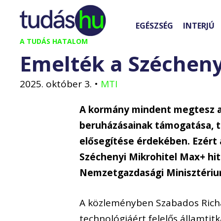
Kilépés
a
EGÉSZSÉG
INTERJÚ
tartalomba
A TUDÁS HATALOM
Emelték a Széchenyi
2025. október 3.
•
MTI
A kormány mindent megtesz a h
beruházásainak támogatása, 
elősegítése érdekében. Ezért
Széchenyi Mikrohitel Max+ hit
Nemzetgazdasági Minisztéri
A közleményben Szabados Richár
technológiáért felelős államtit