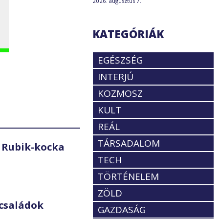
2026. augusztus 7.
KATEGÓRIÁK
EGÉSZSÉG
INTERJÚ
KOZMOSZ
KULT
REÁL
TÁRSADALOM
 Rubik-kocka
TECH
TÖRTÉNELEM
ZÖLD
családok
GAZDASÁG