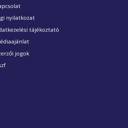
apcsolat
ogi nyilatkozat
datkezelési tájékoztató
édiaajánlat
zerzői jogok
szf