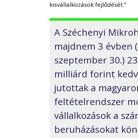
kisvállalkozások fejlődését.”
A Széchenyi Mikrohi
majdnem 3 évben (2
szeptember 30.) 23
milliárd forint ke
jutottak a magyaror
feltételrendszer m
vállalkozások a sz
beruházásokat kön