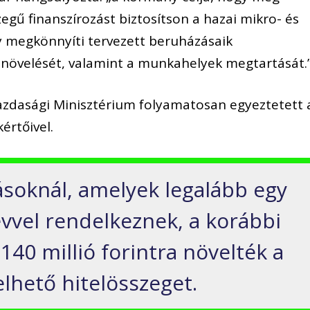
ű finanszírozást biztosítson a hazai mikro- és
y megkönnyíti tervezett beruházásaik
 növelését, valamint a munkahelyek megtartását.
zdasági Minisztérium folyamatosan egyeztetett 
értőivel.
zásoknál, amelyek legalább egy
 évvel rendelkeznek, a korábbi
 140 millió forintra növelték a
lhető hitelösszeget.