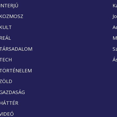
INTERJÚ
K
KOZMOSZ
J
KULT
A
REÁL
M
TÁRSADALOM
S
TECH
Á
TÖRTÉNELEM
ZÖLD
GAZDASÁG
HÁTTÉR
VIDEÓ