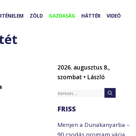
RTÉNELEM
ZÖLD
GAZDASÁG
HÁTTÉR
VIDEÓ
tét
2026. augusztus 8.,
szombat • László
a
Keresés:
FRISS
Menjen a Dunakanyarba –
90 csodás program várja