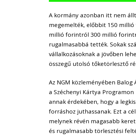
A kormány azonban itt nem állt 
megemelték, előbbit 150 millió f
millió forintról 300 millió forin
rugalmasabbá tették. Sokak szá
vállalkozásoknak a jövőben lehe
összegű utolsó tőketörlesztő ré
Az NGM közleményében Balog Ád
a Széchenyi Kártya Programon be
annak érdekében, hogy a legkise
forráshoz juthassanak. Ezt a cél
melynek révén magasabb keretö
és rugalmasabb törlesztési felt