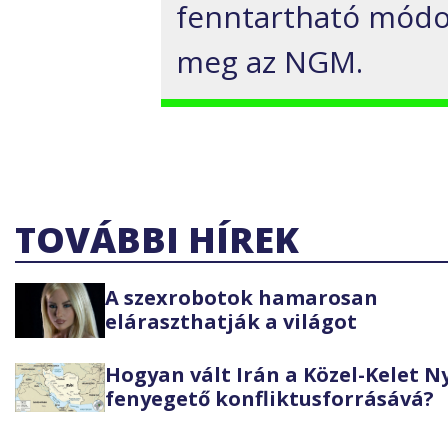
fenntartható módon
meg az NGM.
TOVÁBBI HÍREK
A szexrobotok hamarosan
eláraszthatják a világot
Hogyan vált Irán a Közel-Kelet 
fenyegető konfliktusforrásává?