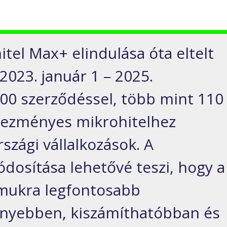
tel Max+ elindulása óta eltelt
023. január 1 – 2025.
00 szerződéssel, több mint 110
dvezményes mikrohitelhez
szági vállalkozások. A
ódosítása lehetővé teszi, hogy a
ámukra legfontosabb
nyebben, kiszámíthatóbban és