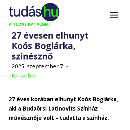
Kilépés
M
a
tartalomba
A TUDÁS HATALOM
27 évesen elhunyt
Koós Boglárka,
színésznő
2025. szeptember 7.
•
tudás.hu
27 éves korában elhunyt Koós Boglárka,
aki a Budaörsi Latinovits Színház
művésznője volt – tudatta a színház.