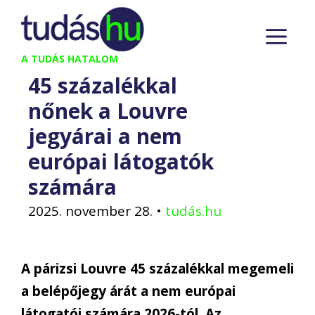
Kilépés
M
a
tartalomba
A TUDÁS HATALOM
45 százalékkal
nőnek a Louvre
jegyárai a nem
európai látogatók
számára
2025. november 28.
•
tudás.hu
A párizsi Louvre 45 százalékkal megemeli
a belépőjegy árát a nem európai
látogatói számára 2026-tól. Az