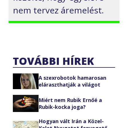
nem tervez áremelést.
TOVÁBBI HÍREK
A szexrobotok hamarosan
eláraszthatják a világot
Miért nem Rubik Ernőé a
Rubik-kocka joga?
Hogyan vált Irán a Közel-
Kelet Nyugatot fenyegető