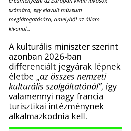
eredményezni az Európán kívüli lakosok
számára, egy elavult múzeum
meglátogatására, amelyből az állam
kivonul
„.
A kulturális miniszter szerint
azonban 2026-ban
differenciált jegyárak lépnek
életbe „
az összes nemzeti
kulturális szolgáltatónál”
, így
valamennyi nagy francia
turisztikai intézménynek
alkalmazkodnia kell.