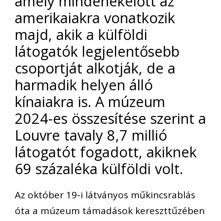
amely mindenekelőtt az
amerikaiakra vonatkozik
majd, akik a külföldi
látogatók legjelentősebb
csoportját alkotják, de a
harmadik helyen álló
kínaiakra is. A múzeum
2024-es összesítése szerint a
Louvre tavaly 8,7 millió
látogatót fogadott, akiknek
69 százaléka külföldi volt.
Az október 19-i látványos műkincsrablás
óta a múzeum támadások kereszttűzében