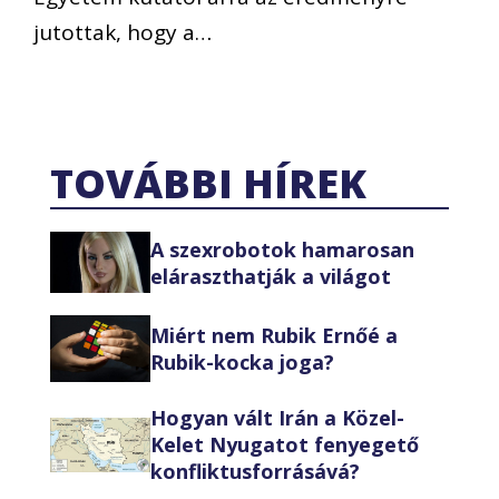
jutottak, hogy a…
TOVÁBBI HÍREK
A szexrobotok hamarosan
eláraszthatják a világot
Miért nem Rubik Ernőé a
Rubik-kocka joga?
Hogyan vált Irán a Közel-
Kelet Nyugatot fenyegető
konfliktusforrásává?