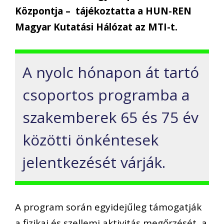
Központja – tájékoztatta a HUN-REN
Magyar Kutatási Hálózat az MTI-t.
A nyolc hónapon át tartó
csoportos programba a
szakemberek 65 és 75 év
közötti önkéntesek
jelentkezését várják.
A program során egyidejűleg támogatják
a fizikai és szellemi aktivitás megőrzését, a