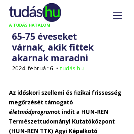
Kilépés
M
a
tartalomba
A TUDÁS HATALOM
65-75 éveseket
várnak, akik fittek
akarnak maradni
2024. február 6.
•
tudás.hu
Az időskori szellemi és fizikai frissesség
megőrzését támogató
életmódprogram
ot indít a HUN-REN
Természettudományi Kutatóközpont
(HUN-REN TTK) Agyi Képalkotó