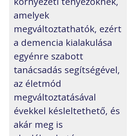
környezeti tényezőknek,
amelyek
megváltoztathatók, ezért
a demencia kialakulása
egyénre szabott
tanácsadás segítségével,
az életmód
megváltoztatásával
évekkel késleltethető, és
akár meg is