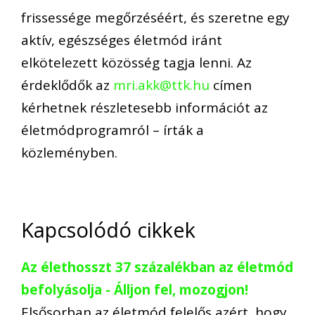
frissessége megőrzéséért, és szeretne egy
aktív, egészséges életmód iránt
elkötelezett közösség tagja lenni. Az
érdeklődők az
mri.akk@ttk.hu
címen
kérhetnek részletesebb információt az
életmódprogramról – írták a
közleményben.
Kapcsolódó cikkek
Az élethosszt 37 százalékban az életmód
befolyásolja - Álljon fel, mozogjon!
Elsősorban az életmód felelős azért, hogy