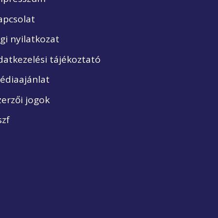
apcsolat
ogi nyilatkozat
datkezelési tájékoztató
édiaajánlat
zerzői jogok
szf