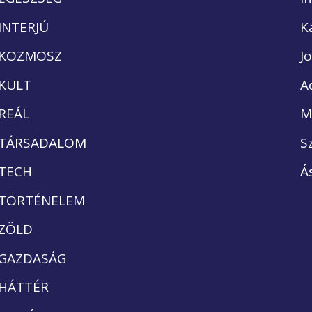
INTERJÚ
K
KOZMOSZ
J
KULT
A
REÁL
M
TÁRSADALOM
S
TECH
Á
TÖRTÉNELEM
ZÖLD
GAZDASÁG
HÁTTÉR