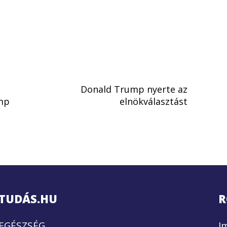
Donald Trump nyerte az
ump
elnökválasztást
TUDÁS.HU
R
EGÉSZSÉG
I