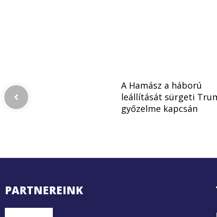
A Hamász a háború
leállítását sürgeti Tr
győzelme kapcsán
PARTNEREINK