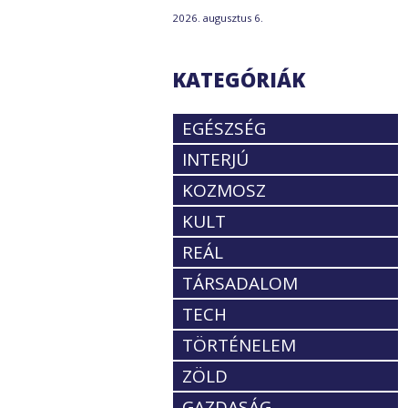
2026. augusztus 6.
KATEGÓRIÁK
EGÉSZSÉG
INTERJÚ
KOZMOSZ
KULT
REÁL
TÁRSADALOM
TECH
TÖRTÉNELEM
ZÖLD
GAZDASÁG