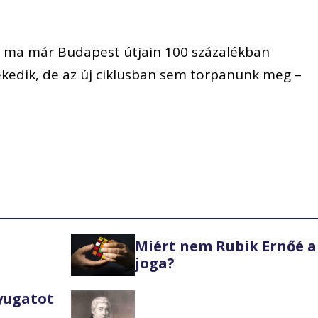
.
y ma már Budapest útjain 100 százalékban
ekedik, de az új ciklusban sem torpanunk meg –
Miért nem Rubik Ernőé a
joga?
Nyugatot