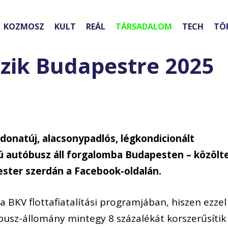
KOZMOSZ
KULT
REÁL
TÁRSADALOM
TECH
TÖ
ezik Budapestre 2025
donatúj, alacsonypadlós, légkondicionált
ú autóbusz áll forgalomba Budapesten – közölt
ster szerdán a Facebook-oldalán.
a BKV flottafiatalítási programjában, hiszen ezzel
busz-állomány mintegy 8 százalékát korszerűsítik