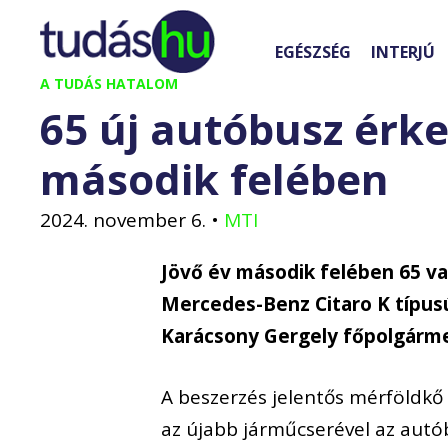
Kilépés
a
EGÉSZSÉG
INTERJÚ
tartalomba
A TUDÁS HATALOM
65 új autóbusz érk
második felében
2024. november 6.
•
MTI
Jövő év második felében 65 va
Mercedes-Benz Citaro K típus
Karácsony Gergely főpolgárme
A beszerzés jelentős mérföldkő 
az újabb járműcserével az autó