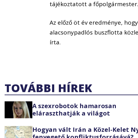
tájékoztatott a főpolgármester
Az előző öt év eredménye, hog
alacsonypadlós buszflotta közl
írta.
TOVÁBBI HÍREK
A szexrobotok hamarosan
eláraszthatják a világot
Hogyan vált Irán a Közel-Kelet 
fenyegető konfliktusforrásává?