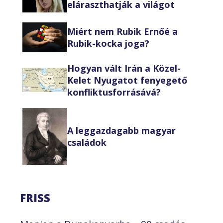
eláraszthatják a világot
Miért nem Rubik Ernőé a
Rubik-kocka joga?
Hogyan vált Irán a Közel-
Kelet Nyugatot fenyegető
konfliktusforrásává?
A leggazdagabb magyar
családok
FRISS