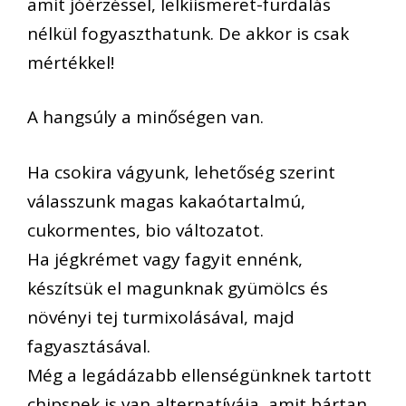
amit jóérzéssel, lelkiismeret-furdalás
nélkül fogyaszthatunk. De akkor is csak
mértékkel!
A hangsúly a minőségen van.
Ha csokira vágyunk, lehetőség szerint
válasszunk magas kakaótartalmú,
cukormentes, bio változatot.
Ha jégkrémet vagy fagyit ennénk,
készítsük el magunknak gyümölcs és
növényi tej turmixolásával, majd
fagyasztásával.
Még a legádázabb ellenségünknek tartott
chipsnek is van alternatívája, amit bártan