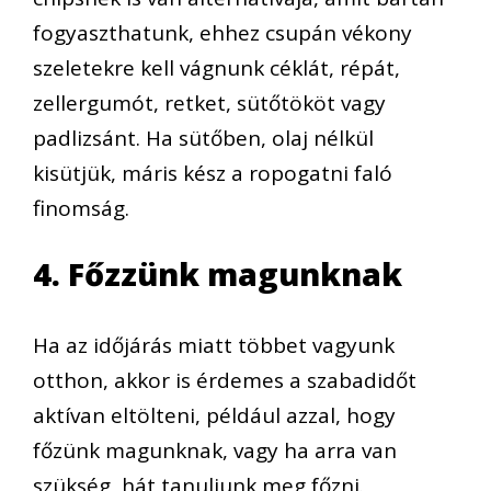
fogyaszthatunk, ehhez csupán vékony
szeletekre kell vágnunk céklát, répát,
zellergumót, retket, sütőtököt vagy
padlizsánt. Ha sütőben, olaj nélkül
kisütjük, máris kész a ropogatni faló
finomság.
4. Főzzünk magunknak
Ha az időjárás miatt többet vagyunk
otthon, akkor is érdemes a szabadidőt
aktívan eltölteni, például azzal, hogy
főzünk magunknak, vagy ha arra van
szükség, hát tanuljunk meg főzni.