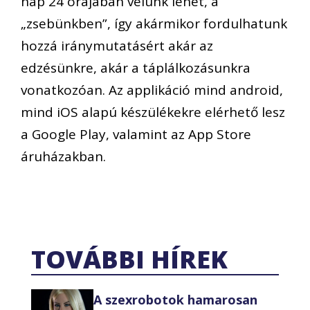
nap 24 órájában velünk lehet, a
„zsebünkben”, így akármikor fordulhatunk
hozzá iránymutatásért akár az
edzésünkre, akár a táplálkozásunkra
vonatkozóan. Az applikáció mind android,
mind iOS alapú készülékekre elérhető lesz
a Google Play, valamint az App Store
áruházakban.
TOVÁBBI HÍREK
A szexrobotok hamarosan