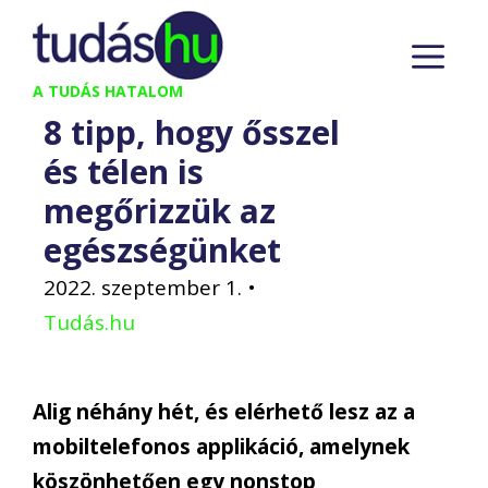
Kilépés
M
a
tartalomba
A TUDÁS HATALOM
8 tipp, hogy ősszel
és télen is
megőrizzük az
egészségünket
2022. szeptember 1.
•
Tudás.hu
Alig néhány hét, és elérhető lesz az a
mobiltelefonos applikáció, amelynek
köszönhetően egy nonstop