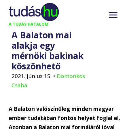
Kilépés
M
a
tartalomba
A TUDÁS HATALOM
A Balaton mai
alakja egy
mérnöki bakinak
köszönhető
2021. június 15.
•
Domonkos
Csaba
A Balaton valószínűleg minden magyar
ember tudatában fontos helyet foglal el.
Azonban a Balaton mai formájáról jóval