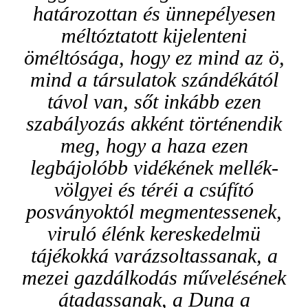
határozottan és ünnepélyesen
méltóztatott kijelenteni
öméltósága, hogy ez mind az ö,
mind a társulatok szándékától
távol van, sőt inkább ezen
szabályozás akként történendik
meg, hogy a haza ezen
legbájolóbb vidékének mellék-
völgyei és téréi a csúfító
posványoktól megmentessenek,
viruló élénk kereskedelmü
tájékokká varázsoltassanak, a
mezei gazdálkodás művelésének
átadassanak, a Duna a