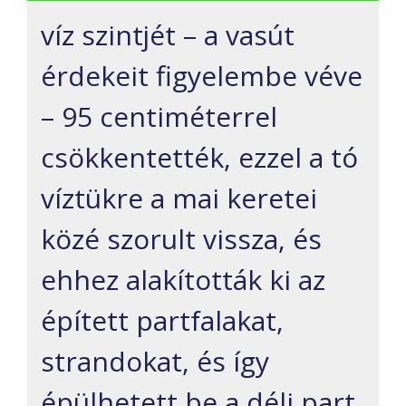
víz szintjét – a vasút
érdekeit figyelembe véve
– 95 centiméterrel
csökkentették, ezzel a tó
víztükre a mai keretei
közé szorult vissza, és
ehhez alakították ki az
épített partfalakat,
strandokat, és így
épülhetett be a déli part