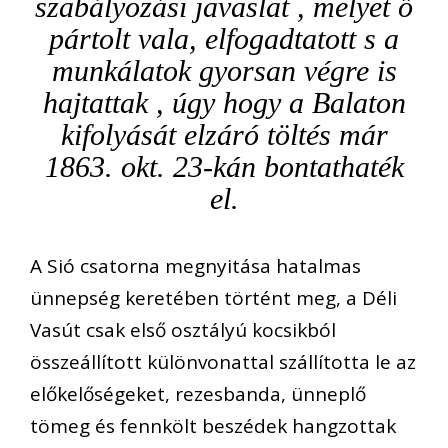
szabályozási javaslat , melyet ő
pártolt vala, elfogadtatott s a
munkálatok gyorsan végre is
hajtattak , úgy hogy a Balaton
kifolyását elzáró töltés már
1863. okt. 23-kán bontathaték
el.
A Sió csatorna megnyitása hatalmas
ünnepség keretében történt meg, a Déli
Vasút csak első osztályú kocsikból
összeállított különvonattal szállította le az
előkelőségeket, rezesbanda, ünneplő
tömeg és fennkölt beszédek hangzottak