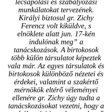
lecsapolási és szabályozási
munkálatokat tervezének.
Királyi biztosul gr. Zichy
Ferencz volt kiküldve, s
elnöklete alatt jun. 17-kén
indulónak meg” a
tanácskozások. A birtokosok
több külön társulatot képeztek
vala már. Az egyes társulatok és
birtokosok különböző nézetei és
érdekei, valamint a szakértő
mérnökök eltérő véleményei
ellenére gr. Zichy úgy tudta a
tanácskozásokat vezetni, hogy a