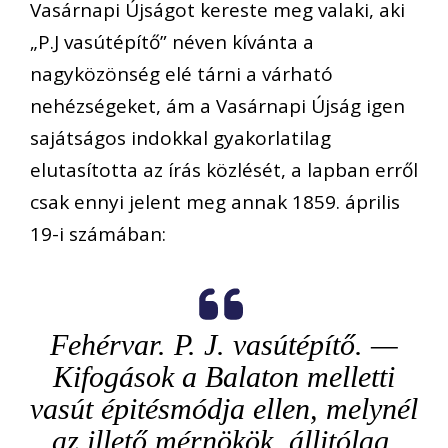
Vasárnapi Újságot kereste meg valaki, aki
„P.J vasútépítő” néven kívánta a
nagyközönség elé tárni a várható
nehézségeket, ám a Vasárnapi Újság igen
sajátságos indokkal gyakorlatilag
elutasította az írás közlését, a lapban erről
csak ennyi jelent meg annak 1859. április
19-i számában:
Fehérvar. P. J. vasútépítő. —
Kifogások a Balaton melletti
vasút épitésmódja ellen, melynél
az illető mérnökök, állitólag,