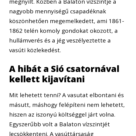
megnyílt. Közben a Balaton vízszintje a
nagyobb mennyiségű csapadéknak
köszönhetően megemelkedett, ami 1861-
1862 telén komoly gondokat okozott, a
hullámverés és a jég veszélyeztette a
vasúti közlekedést.
A hibát a Sió csatornával
kellett kijavítani
Mit lehetett tenni? A vasutat elbontani és
másutt, máshogy felépíteni nem lehetett,
hiszen az iszonyú költséggel járt volna.
Egyszerűbb volt a Balaton vízszintjét
lecsökkenteni. A vasúttársaság