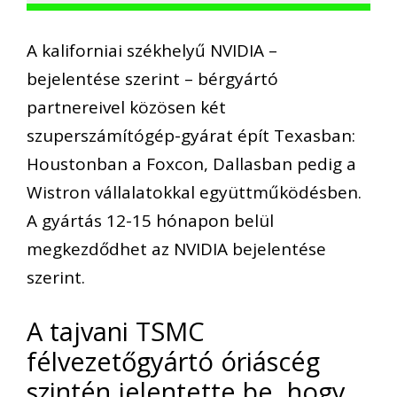
A kaliforniai székhelyű NVIDIA –
bejelentése szerint – bérgyártó
partnereivel közösen két
szuperszámítógép-gyárat épít Texasban:
Houstonban a Foxcon, Dallasban pedig a
Wistron vállalatokkal együttműködésben.
A gyártás 12-15 hónapon belül
megkezdődhet az NVIDIA bejelentése
szerint.
A tajvani TSMC
félvezetőgyártó óriáscég
szintén jelentette be, hogy