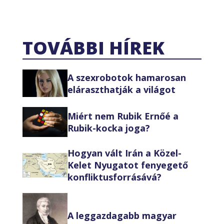
TOVÁBBI HÍREK
A szexrobotok hamarosan
eláraszthatják a világot
Miért nem Rubik Ernőé a
Rubik-kocka joga?
Hogyan vált Irán a Közel-
Kelet Nyugatot fenyegető
konfliktusforrásává?
A leggazdagabb magyar