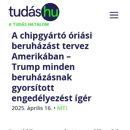
Kilépés
M
a
tartalomba
A TUDÁS HATALOM
A chipgyártó óriási
beruházást tervez
Amerikában –
Trump minden
beruházásnak
gyorsított
engedélyezést ígér
2025. április 16.
•
MTI