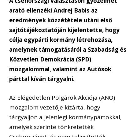
A csehországi választáson győzelmet
arató ellenzéki Andrej Babis az
eredmények közzététele utáni első
sajtótájékoztatóján kijelentette, hogy
célja egypárti kormány létrehozása,
amelynek támogatásáról a Szabadság és
Közvetlen Demokrácia (SPD)
mozgalommal, valamint az Autósok
párttal kíván tárgyalni.
Az Elégedetlen Polgárok Akciója (ANO)
mozgalom vezetője kizárta, hogy
tárgyaljon a jelenlegi kormánypártokkal,
amelyek szerinte tönkretették
Csehországot, és nem teljesítették