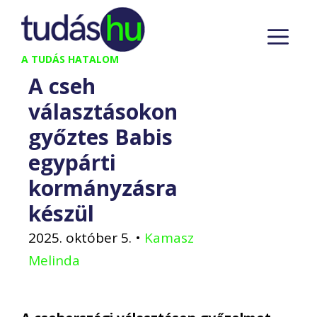
Kilépés
M
a
tartalomba
A TUDÁS HATALOM
A cseh
választásokon
győztes Babis
egypárti
kormányzásra
készül
2025. október 5.
•
Kamasz
Melinda