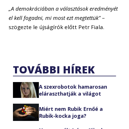
„A demokráciában a választások eredményét
el kell fogadni, mi most ezt megtettük”
–
szögezte le újságírók előtt Petr Fiala.
TOVÁBBI HÍREK
A szexrobotok hamarosan
eláraszthatják a világot
Miért nem Rubik Ernőé a
Rubik-kocka joga?