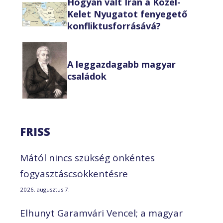
Hogyan vált Irán a Közel-
Kelet Nyugatot fenyegető
konfliktusforrásává?
A leggazdagabb magyar
családok
FRISS
Mától nincs szükség önkéntes
fogyasztáscsökkentésre
2026. augusztus 7.
Elhunyt Garamvári Vencel; a magyar