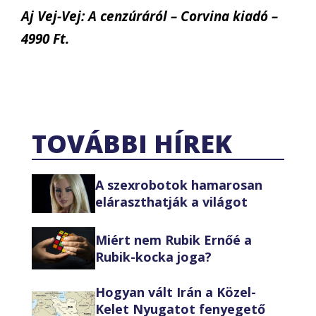
Aj Vej-Vej: A cenzúráról – Corvina kiadó –
4990 Ft.
TOVÁBBI HÍREK
A szexrobotok hamarosan
eláraszthatják a világot
Miért nem Rubik Ernőé a
Rubik-kocka joga?
Hogyan vált Irán a Közel-
Kelet Nyugatot fenyegető