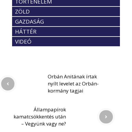
TÖRTÉNELEM
ZÖLD
GAZDASÁG
HÁTTÉR
VIDEÓ
Orbán Anitának írtak
nyílt levelet az Orbán-
kormány tagjai
Állampapírok
kamatcsökkentés után
– Vegyünk vagy ne?