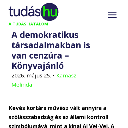
Kilépés
M
a
tartalomba
A TUDÁS HATALOM
A demokratikus
társadalmakban is
van cenzúra –
Könyvajánló
2026. május 25.
•
Kamasz
Melinda
Kevés kortárs művész vált annyira a
szólásszabadság és az állami kontroll
szimbólumává, mint a kínai Aj Vej-Vej. A