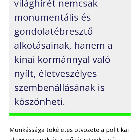
világhírét nemcsak
monumentális és
gondolatébresztő
alkotásainak, hanem a
kínai kormánnyal való
nyílt, életveszélyes
szembenállásának is
köszönheti.
Munkássága tökéletes ötvözete a politikai
aktivizmusnak és a művészetnek – nála a