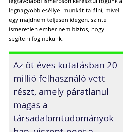
legtávolabbi ismerősön keresztül fogunk a
legnagyobb eséllyel munkát találni, mivel
egy majdnem teljesen idegen, szinte
ismeretlen ember nem biztos, hogy
segíteni fog nekünk.
Az öt éves kutatásban 20
millió felhasználó vett
részt, amely páratlanul
magas a
társadalomtudományok
ban, viszont pont a