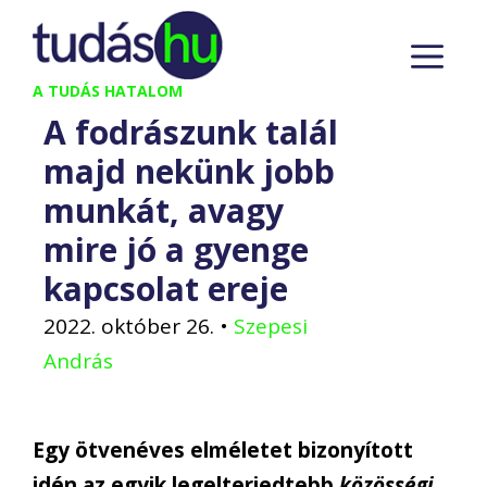
Kilépés
M
a
tartalomba
A TUDÁS HATALOM
A fodrászunk talál
majd nekünk jobb
munkát, avagy
mire jó a gyenge
kapcsolat ereje
2022. október 26.
•
Szepesi
András
Egy ötvenéves elméletet bizonyított
idén az egyik legelterjedtebb
közösségi