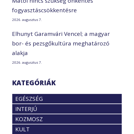
Mától nincs szükség önkéntes
fogyasztáscsökkentésre
2026. augusztus 7.
Elhunyt Garamvári Vencel; a magyar
bor- és pezsgőkultúra meghatározó
alakja
2026. augusztus 7.
KATEGÓRIÁK
EGÉSZSÉG
INTERJÚ
KOZMOSZ
KULT