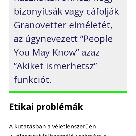
bizonyítsák vagy cáfolják
Granovetter elméletét,
az úgynevezett “People
You May Know” azaz
“Akiket ismerhetsz”
funkciót.
Etikai problémák
A kutatásban a véletlenszerűen
kiválasztott felhasználók számára a