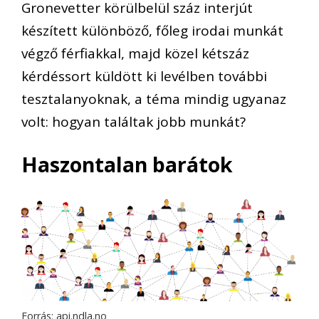
Gronevetter körülbelül száz interjút
készített különböző, főleg irodai munkát
végző férfiakkal, majd közel kétszáz
kérdéssort küldött ki levélben további
tesztalanyoknak, a téma mindig ugyanaz
volt: hogyan találtak jobb munkát?
Haszontalan barátok
Forrás: api.ndla.no