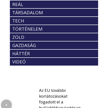
REÁL
TÁRSADALOM
TECH
TÖRTÉNELEM
ZÖLD
GAZDASÁG
HÁTTÉR
VIDEÓ
Az EU további
korlátozásokat
fogadott el a
hulladékban tartósan