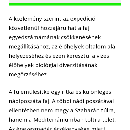
A közlemény szerint az expedíció
közvetlenül hozzájárulhat a faj
egyedszámámának csökkenésének
megállításához, az élőhelyek oltalom alá
helyezéséhez és ezen keresztül a vizes
élőhelyek biológiai diverzitásának
megőrzéséhez.
A fülemülesitke egy ritka és különleges
nádiposzáta faj. A többi nádi poszátával
ellentétben nem megy a Szaharán túlra,
hanem a Mediterrániumban tölti a telet.
Az énekesmadár érzékenysége miatt