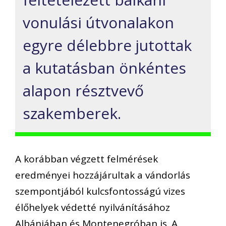
vonulási útvonalakon
egyre délebbre jutottak
a kutatásban önkéntes
alapon résztvevő
szakemberek.
A korábban végzett felmérések
eredményei hozzájárultak a vándorlás
szempontjából kulcsfontosságú vizes
élőhelyek védetté nyilvánításához
Albániában és Montenegróban is. A