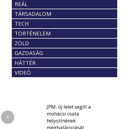
REÁL
TÁRSADALOM
TECH
TÖRTÉNELEM
ZÖLD
GAZDASÁG
HÁTTÉR
VIDEÓ
JPM: új lelet segíti a
mohácsi csata
helyszínének
meghatározását