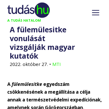
Kilépés
M
a
tartalomba
A TUDÁS HATALOM
A fülemülesitke
vonulását
vizsgálják magyar
kutatók
2022. október 27.
•
MTI
A
fülemülesitke
egyedszám
csökkenésének a megállítása a célja
annak a természetvédelmi expedíciónak,
amelynek során Görögországban,