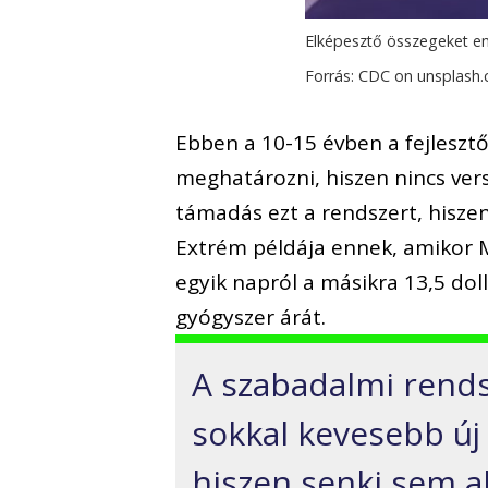
Elképesztő összegeket emé
Forrás: CDC on unsplash
Ebben a 10-15 évben a fejlesztő
meghatározni, hiszen nincs ver
támadás ezt a rendszert, hisze
Extrém példája ennek, amikor M
egyik napról a másikra 13,5 dol
gyógyszer árát.
A szabadalmi rends
sokkal kevesebb új 
hiszen senki sem ak