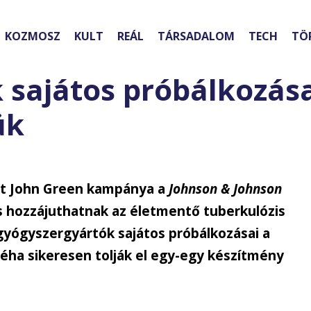
KOZMOSZ
KULT
REÁL
TÁRSADALOM
TECH
TÖ
 sajátos próbálkozása
ük
tt John Green kampánya a
Johnson & Johnson
s hozzájuthatnak az életmentő tuberkulózis
gyógyszergyártók sajátos próbálkozásai a
éha sikeresen tolják el egy-egy készítmény