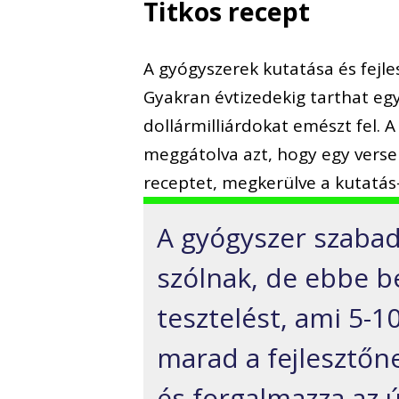
Titkos recept
A gyógyszerek kutatása és fejle
Gyakran évtizedekig tarthat egy
dollármilliárdokat emészt fel. A
meggátolva azt, hogy egy verse
receptet, megkerülve a kutatás-
A gyógyszer szabad
szólnak, de ebbe be
tesztelést, ami 5-10
marad a fejlesztőn
és forgalmazza az ú