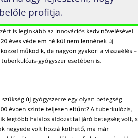
előle profitja.
ért is leginkább az innovációs kedv növelésével
 20 éves védelem nélkül nem lennének új
-közzel működik, de nagyon gyakori a visszaélés –
j tuberkulózis-gyógyszer esetében is.
n szükség új gyógyszerre egy olyan betegség
00 évben szinte teljesen eltűnt? A tuberkulózis,
 legtöbb halálos áldozattal járó betegség volt, s
ek negyede volt hozzá köthető, ma már