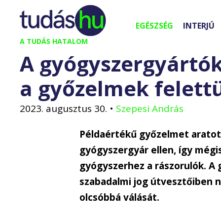
Kilépés
a
EGÉSZSÉG
INTERJÚ
tartalomba
A TUDÁS HATALOM
A gyógyszergyártók
a győzelmek felett
2023. augusztus 30.
•
Szepesi András
Példaértékű győzelmet arato
gyógyszergyár ellen, így mégi
gyógyszerhez a rászorulók. A 
szabadalmi jog útvesztőiben n
olcsóbbá válását.