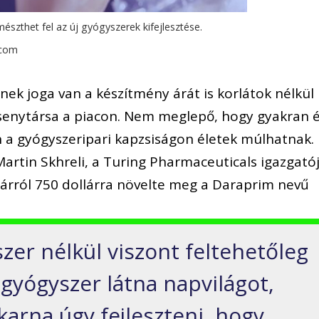
szthet fel az új gyógyszerek kifejlesztése.
.com
nek joga van a készítmény árát is korlátok nélkül
senytársa a piacon. Nem meglepő, hogy gyakran é
n a gyógyszeripari kapzsiságon életek múlhatnak.
artin Skhreli, a Turing Pharmaceuticals igazgató
lárról 750 dollárra növelte meg a Daraprim nevű
zer nélkül viszont feltehetőleg
gyógyszer látna napvilágot,
arna úgy fejleszteni, hogy