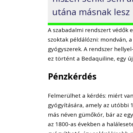
utána másnak lesz b
A szabadalmi rendszert védők ez
szoktak példálózni: mondván, a
gyógyszerek. A rendszer hellyel
ez történt a Bedaquiline, egy ú
Pénzkérdés
Felmerülhet a kérdés: miért va
gyógyítására, amely az utóbbi 1
más néven gümőkór, bár az egyik
az 1800-as években a haláleset