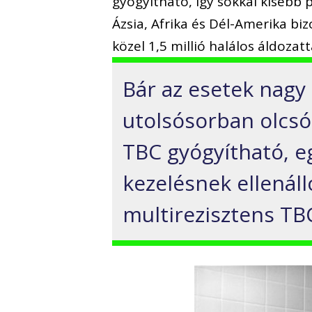
gyógyítható, így sokkal kisebb 
Ázsia, Afrika és Dél-Amerika biz
közel 1,5 millió halálos áldozatt
Bár az esetek nagy
utolsósorban olcsó
TBC gyógyítható, e
kezelésnek ellenáll
multirezisztens TB