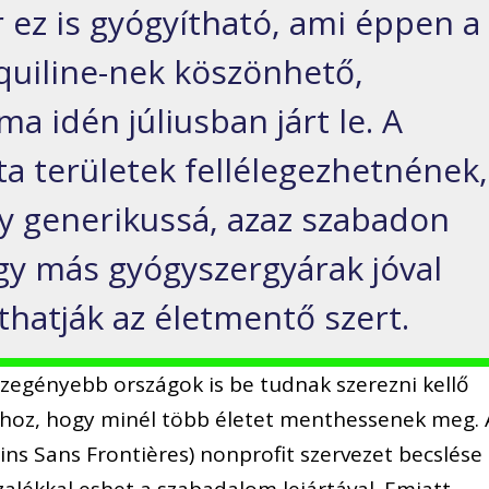
 ez is gyógyítható, ami éppen a
quiline-nek köszönhető,
 idén júliusban járt le. A
ta területek fellélegezhetnének,
y generikussá, azaz szabadon
így más gyógyszergyárak jóval
íthatják az életmentő szert.
szegényebb országok is be tudnak szerezni kellő
hoz, hogy minél több életet menthessenek meg. 
ns Sans Frontières) nonprofit szervezet becslése
zalékkal eshet a szabadalom lejártával. Emiatt