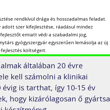
sztése rendkívül drága és hosszadalmas feladat.
 adott szer kifejlesztése, ráadásul mindez
 fejlesztőt emiatt védi a szabadalmi jog,
nytárs gyógyszergyár egyszerűen lemásolja az új
fejlesztés költségeit.
almak általában 20 évre
le kell számolni a klinikai
 évig is tarthat, így 10-15 év
ek, hogy kizárólagosan ő gyárts
j készítményt.