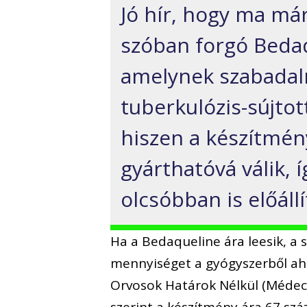
Jó hír, hogy ma már
szóban forgó Beda
amelynek szabadalma
tuberkulózis-sújtot
hiszen a készítmén
gyárthatóvá válik, 
olcsóbban is előáll
Ha a Bedaqueline ára leesik, a 
mennyiséget a gyógyszerből ah
Orvosok Határok Nélkül (Médeci
szerint a készítmény ára 67 szá