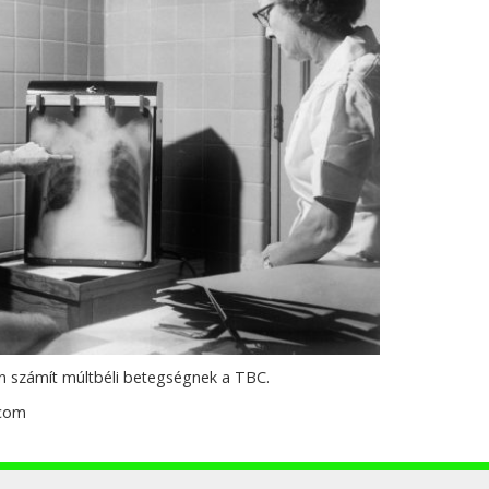
an számít múltbéli betegségnek a TBC.
.com