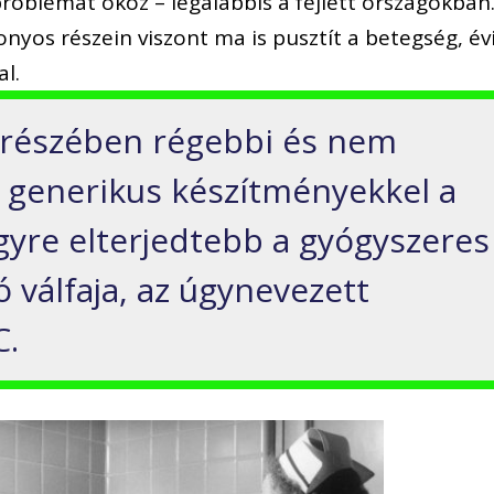
problémát okoz – legalábbis a fejlett országokban
onyos részein viszont ma is pusztít a betegség, év
al.
 részében régebbi és nem
 generikus készítményekkel a
gyre elterjedtebb a gyógyszeres
ó válfaja, az úgynevezett
C.