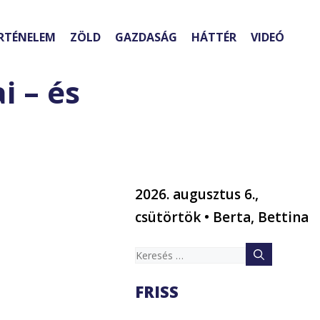
RTÉNELEM
ZÖLD
GAZDASÁG
HÁTTÉR
VIDEÓ
i – és
2026. augusztus 6.,
csütörtök • Berta, Bettina
Keresés:
FRISS