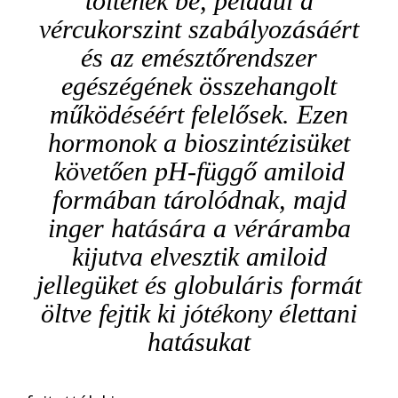
töltenek be, például a
vércukorszint szabályozásáért
és az emésztőrendszer
egészégének összehangolt
működéséért felelősek. Ezen
hormonok a bioszintézisüket
követően pH-függő amiloid
formában tárolódnak, majd
inger hatására a véráramba
kijutva elvesztik amiloid
jellegüket és globuláris formát
öltve fejtik ki jótékony élettani
hatásukat