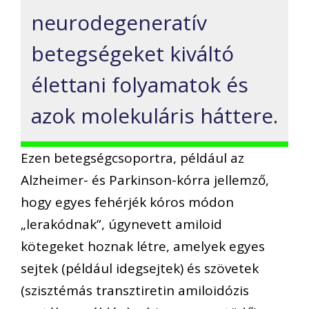
neurodegeneratív
betegségeket kiváltó
élettani folyamatok és
azok molekuláris háttere.
Ezen betegségcsoportra, például az
Alzheimer- és Parkinson-kórra jellemző,
hogy egyes fehérjék kóros módon
„lerakódnak”, úgynevett amiloid
kötegeket hoznak létre, amelyek egyes
sejtek (például idegsejtek) és szövetek
(szisztémás transztiretin amiloidózis