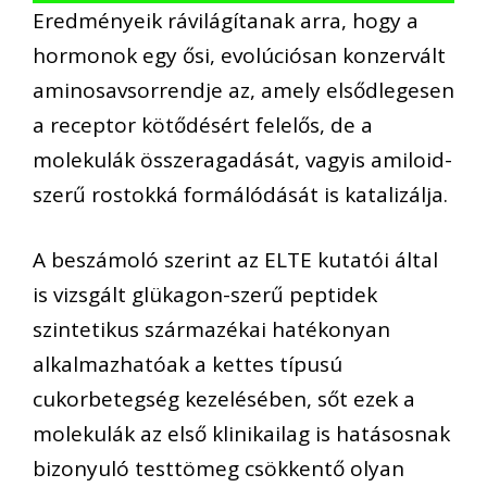
Eredményeik rávilágítanak arra, hogy a
hormonok egy ősi, evolúciósan konzervált
aminosavsorrendje az, amely elsődlegesen
a receptor kötődésért felelős, de a
molekulák összeragadását, vagyis amiloid-
szerű rostokká formálódását is katalizálja.
A beszámoló szerint az ELTE kutatói által
is vizsgált glükagon-szerű peptidek
szintetikus származékai hatékonyan
alkalmazhatóak a kettes típusú
cukorbetegség kezelésében, sőt ezek a
molekulák az első klinikailag is hatásosnak
bizonyuló testtömeg csökkentő olyan