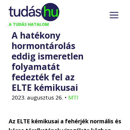
Kilépés
M
a
tartalomba
A TUDÁS HATALOM
A hatékony
hormontárolás
eddig ismeretlen
folyamatát
fedezték fel az
ELTE kémikusai
2023. augusztus 26.
•
MTI
Az ELTE kémikusai a fehérjék normális és