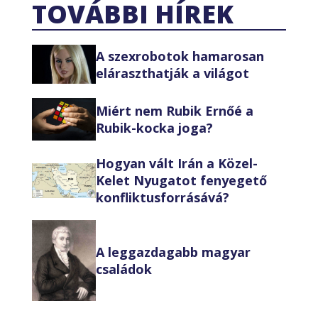
TOVÁBBI HÍREK
A szexrobotok hamarosan
eláraszthatják a világot
Miért nem Rubik Ernőé a
Rubik-kocka joga?
Hogyan vált Irán a Közel-
Kelet Nyugatot fenyegető
konfliktusforrásává?
A leggazdagabb magyar
családok