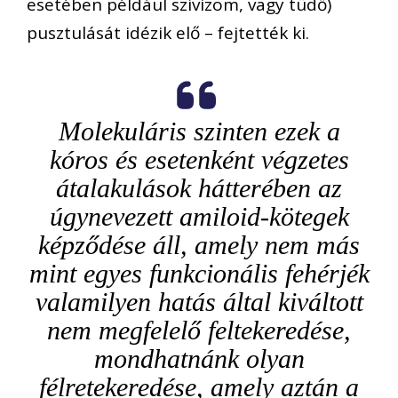
esetében például szívizom, vagy tüdő)
pusztulását idézik elő – fejtették ki.
Molekuláris szinten ezek a
kóros és esetenként végzetes
átalakulások hátterében az
úgynevezett amiloid-kötegek
képződése áll, amely nem más
mint egyes funkcionális fehérjék
valamilyen hatás által kiváltott
nem megfelelő feltekeredése,
mondhatnánk olyan
félretekeredése, amely aztán a