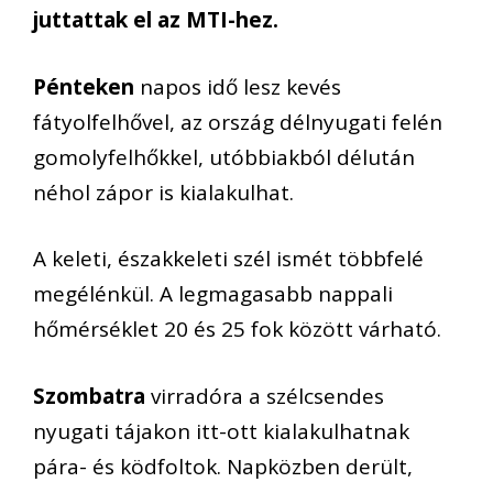
juttattak el az MTI-hez.
Pénteken
napos idő lesz kevés
fátyolfelhővel, az ország délnyugati felén
gomolyfelhőkkel, utóbbiakból délután
néhol zápor is kialakulhat.
A keleti, északkeleti szél ismét többfelé
megélénkül. A legmagasabb nappali
hőmérséklet 20 és 25 fok között várható.
Szombatra
virradóra a szélcsendes
nyugati tájakon itt-ott kialakulhatnak
pára- és ködfoltok. Napközben derült,