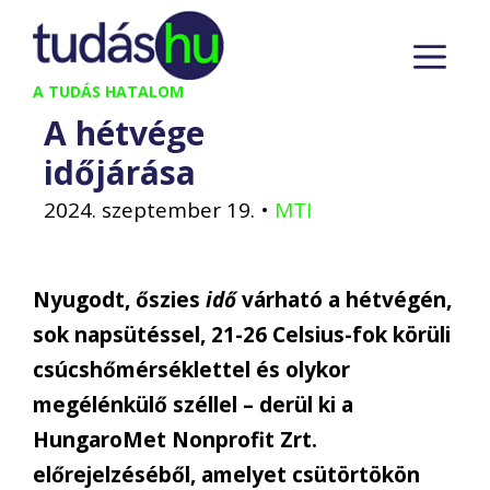
Kilépés
M
a
tartalomba
A TUDÁS HATALOM
A hétvége
időjárása
2024. szeptember 19.
•
MTI
Nyugodt, őszies
idő
várható a hétvégén,
sok napsütéssel, 21-26 Celsius-fok körüli
csúcshőmérséklettel és olykor
megélénkülő széllel – derül ki a
HungaroMet Nonprofit Zrt.
előrejelzéséből, amelyet csütörtökön