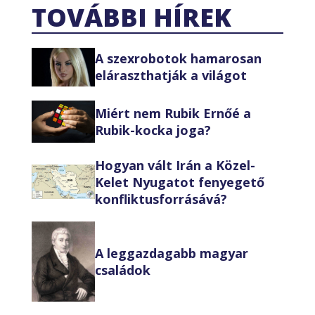
TOVÁBBI HÍREK
A szexrobotok hamarosan
eláraszthatják a világot
Miért nem Rubik Ernőé a
Rubik-kocka joga?
Hogyan vált Irán a Közel-
Kelet Nyugatot fenyegető
konfliktusforrásává?
A leggazdagabb magyar
családok