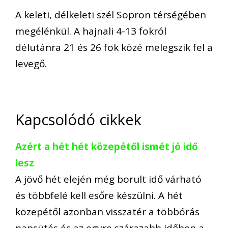
A keleti, délkeleti szél Sopron térségében
megélénkül. A hajnali 4-13 fokról
délutánra 21 és 26 fok közé melegszik fel a
levegő.
Kapcsolódó cikkek
Azért a hét hét közepétől ismét jó idő
lesz
A jövő hét elején még borult idő várható
és többfelé kell esőre készülni. A hét
közepétől azonban visszatér a többórás
napsütés és az egyre szárazabb időben a