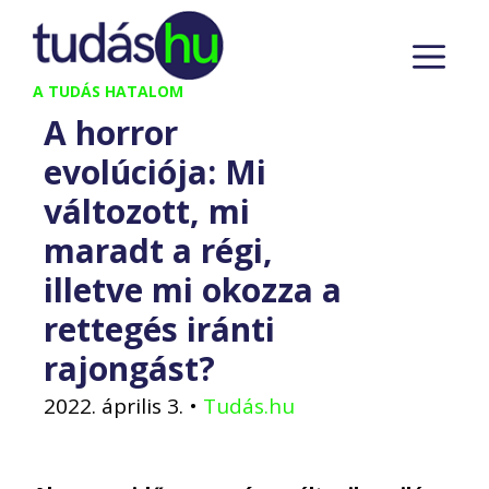
Kilépés
M
a
tartalomba
A TUDÁS HATALOM
A horror
evolúciója: Mi
változott, mi
maradt a régi,
illetve mi okozza a
rettegés iránti
rajongást?
2022. április 3.
•
Tudás.hu