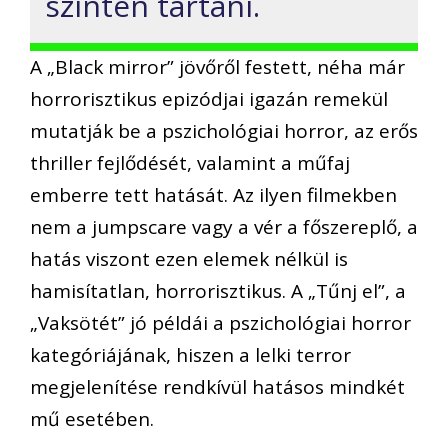
szinten tartani.
A „Black mirror” jövőről festett, néha már
horrorisztikus epizódjai igazán remekül
mutatják be a pszichológiai horror, az erős
thriller fejlődését, valamint a műfaj
emberre tett hatását. Az ilyen filmekben
nem a jumpscare vagy a vér a főszereplő, a
hatás viszont ezen elemek nélkül is
hamisítatlan, horrorisztikus. A „Tűnj el”, a
„Vaksötét” jó példái a pszichológiai horror
kategóriájának, hiszen a lelki terror
megjelenítése rendkívül hatásos mindkét
mű esetében.