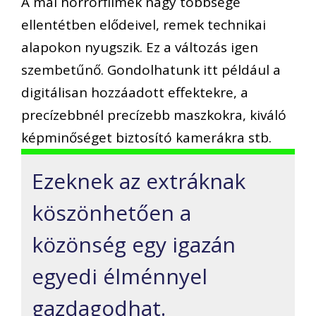
A mai horrorfilmek nagy többsége
ellentétben elődeivel, remek technikai
alapokon nyugszik. Ez a változás igen
szembetűnő. Gondolhatunk itt például a
digitálisan hozzáadott effektekre, a
precízebbnél precízebb maszkokra, kiváló
képminőséget biztosító kamerákra stb.
Ezeknek az extráknak
köszönhetően a
közönség egy igazán
egyedi élménnyel
gazdagodhat.