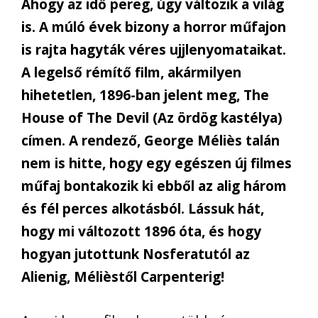
Ahogy az idő pereg, úgy változik a világ
is. A múló évek bizony a horror műfajon
is rajta hagyták véres ujjlenyomataikat.
A legelső rémítő film, akármilyen
hihetetlen, 1896-ban jelent meg, The
House of The Devil (Az ördög kastélya)
címen. A rendező, George Méliès talán
nem is hitte, hogy egy egészen új filmes
műfaj bontakozik ki ebből az alig három
és fél perces alkotásból. Lássuk hát,
hogy mi változott 1896 óta, és hogy
hogyan jutottunk Nosferatutól az
Alienig, Mélièstől Carpenterig!