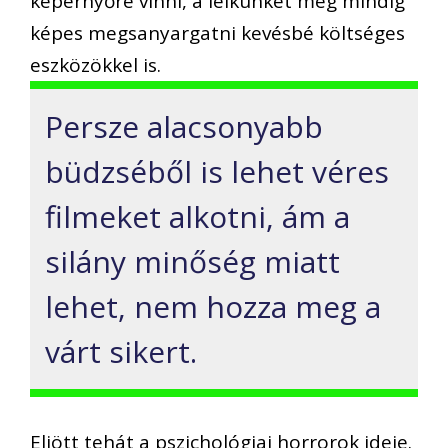
képernyőre vinni, a lelkünket még mindig
képes megsanyargatni kevésbé költséges
eszközökkel is.
Persze alacsonyabb
büdzséből is lehet véres
filmeket alkotni, ám a
silány minőség miatt
lehet, nem hozza meg a
várt sikert.
Eljött tehát a pszichológiai horrorok ideje.