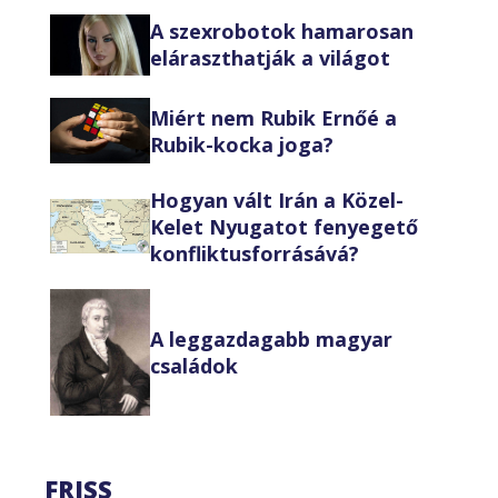
A szexrobotok hamarosan
eláraszthatják a világot
Miért nem Rubik Ernőé a
Rubik-kocka joga?
Hogyan vált Irán a Közel-
Kelet Nyugatot fenyegető
konfliktusforrásává?
A leggazdagabb magyar
családok
FRISS