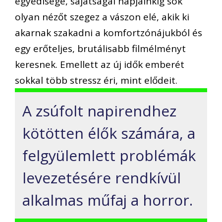
egyedisége, sajátságai napjainkig sok
olyan nézőt szegez a vászon elé, akik ki
akarnak szakadni a komfortzónájukból és
egy erőteljes, brutálisabb filmélményt
keresnek. Emellett az új idők emberét
sokkal több stressz éri, mint elődeit.
A zsúfolt napirendhez
kötötten élők számára, a
felgyülemlett problémák
levezetésére rendkívül
alkalmas műfaj a horror.