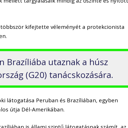
k mellett tárgyalásaik mindig az őszinte és nyitot
 többször kifejtette véleményét a protekcionista
en.
 Brazíliába utaznak a húsz
 ország (G20) tanácskozására.
öki látogatása Peruban és Brazíliában, egyben
atalos útja Dél-Amerikában.
azíliában is állami szintű látogatásnak számít, az