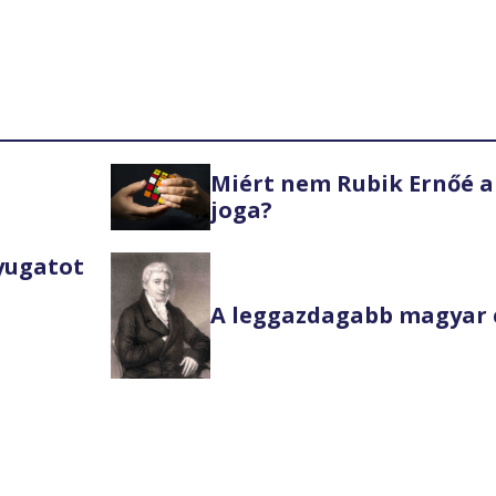
Miért nem Rubik Ernőé a
joga?
Nyugatot
A leggazdagabb magyar 