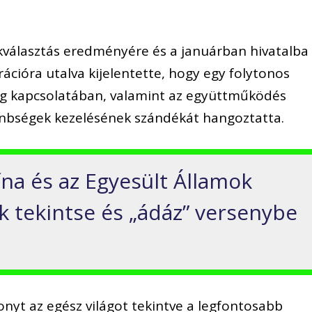
ökválasztás eredményére és a januárban hivatalba
cióra utalva kijelentette, hogy egy folytonos
ág kapcsolatában, valamint az együttműködés
önbségek kezelésének szándékát hangoztatta.
ína és az Egyesült Államok
k tekintse és „ádáz” versenybe
zonyt az egész világot tekintve a legfontosabb