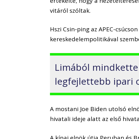
értékelte, hogy a nézeteltérése
vitáról szóltak.
Hszi Csin-ping az APEC-csúcson
kereskedelempolitikával szemb
Limából mindketten
legfejlettebb ipari
A mostani Joe Biden utolsó eln
hivatali ideje alatt az első hiv
A kínai elnök útja Peruban és Br