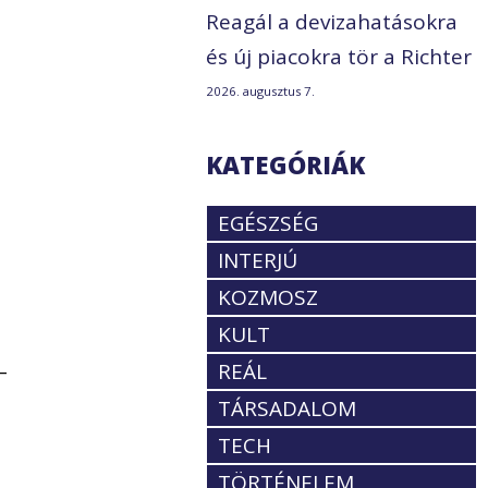
Reagál a devizahatásokra
és új piacokra tör a Richter
2026. augusztus 7.
KATEGÓRIÁK
EGÉSZSÉG
INTERJÚ
KOZMOSZ
KULT
–
REÁL
TÁRSADALOM
TECH
TÖRTÉNELEM