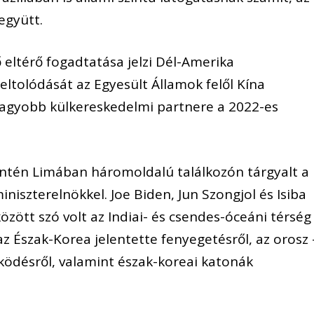
együtt.
ő eltérő fogadtatása jelzi Dél-Amerika
ltolódását az Egyesült Államok felől Kína
gnagyobb külkereskedelmi partnere a 2022-es
intén Limában háromoldalú találkozón tárgyalt a
iniszterelnökkel. Joe Biden, Jun Szongjol és Isiba
zött szó volt az Indiai- és csendes-óceáni térség
z Észak-Korea jelentette fenyegetésről, az orosz 
ödésről, valamint észak-koreai katonák