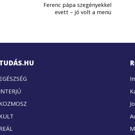
Ferenc pápa szegényekkel
evett – jó volt a menü
TUDÁS.HU
R
EGÉSZSÉG
I
INTERJÚ
K
KOZMOSZ
J
KULT
A
REÁL
M