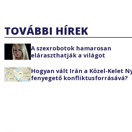
TOVÁBBI HÍREK
A szexrobotok hamarosan
eláraszthatják a világot
Hogyan vált Irán a Közel-Kelet 
fenyegető konfliktusforrásává?