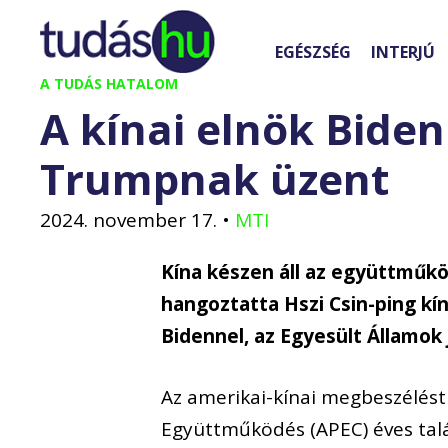
Kilépés
a
EGÉSZSÉG
INTERJÚ
tartalomba
A TUDÁS HATALOM
A kínai elnök Biden
Trumpnak üzent
2024. november 17.
•
MTI
Kína készen áll az együttműkö
hangoztatta Hszi Csin-ping kí
Bidennel, az Egyesült Államok
Az amerikai-kínai megbeszélést
Együttműködés (APEC) éves talá