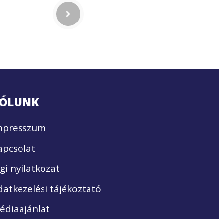
ÓLUNK
mpresszum
apcsolat
ogi nyilatkozat
datkezelési tájékoztató
édiaajánlat