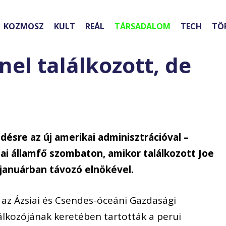
KOZMOSZ
KULT
REÁL
TÁRSADALOM
TECH
TÖ
nel találkozott, de
désre az új amerikai adminisztrációval –
nai államfő szombaton, amikor találkozott Joe
 januárban távozó elnökével.
 az Ázsiai és Csendes-óceáni Gazdasági
lkozójának keretében tartották a perui