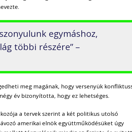
evezte.
viszonyulunk egymáshoz,
lág többi részére” –
ngedheti meg magának, hogy versenyük konfliktus
t négy év bizonyította, hogy ez lehetséges.
lkozója a tervek szerint a két politikus utolsó
A távozó amerikai elnök együttműködésüket úgy