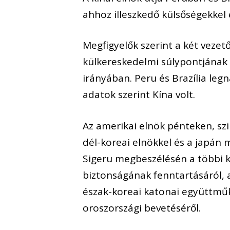
ahhoz illeszkedő külsőségekkel 
Megfigyelők szerint a két vezet
külkereskedelmi súlypontjának e
irányában. Peru és Brazília le
adatok szerint Kína volt.
Az amerikai elnök pénteken, sz
dél-koreai elnökkel és a japán m
Sigeru megbeszélésén a többi kö
biztonságának fenntartásáról, a
észak-koreai katonai együttműk
oroszországi bevetéséről.