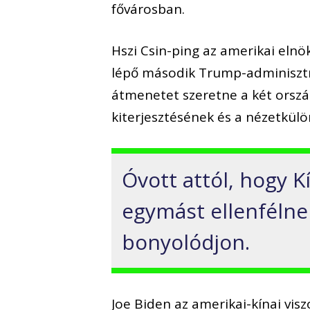
fővárosban.
Hszi Csin-ping az amerikai eln
lépő második Trump-adminisztrá
átmenetet szeretne a két orsz
kiterjesztésének és a nézetkül
Óvott attól, hogy K
egymást ellenfélne
bonyolódjon.
Joe Biden az amerikai-kínai vis