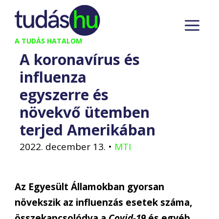
Kilépés
M
a
tartalomba
A TUDÁS HATALOM
A koronavírus és
influenza
egyszerre és
növekvő ütemben
terjed Amerikában
2022. december 13.
•
MTI
Az Egyesült Államokban gyorsan
növekszik az influenzás esetek száma,
összekapcsolódva a
Covid-19
és egyéb