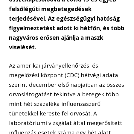
felsőlégúti megbetegedések
terjedésével. Az egészségügyi hatóság
figyelmeztetést adott ki hétfőn, és több
nagyváros erősen ajánlja a maszk
viselését.
Az amerikai járványellenőrzési és
megelőzési központ (CDC) hétvégi adatai
szerint december első napjaiban az összes
orvoslátogatást tekintve a betegek több
mint hét százaléka influenzaszerű
tünetekkel kereste fel orvosát. A
laboratóriumi vizsgálat által megerősített
influenzás esetek száma egy hét alatt