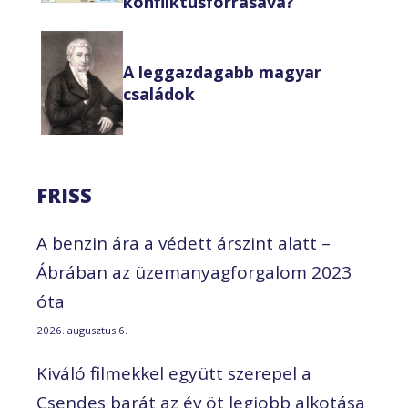
konfliktusforrásává?
A leggazdagabb magyar
családok
FRISS
A benzin ára a védett árszint alatt –
Ábrában az üzemanyagforgalom 2023
óta
2026. augusztus 6.
Kiváló filmekkel együtt szerepel a
Csendes barát az év öt legjobb alkotása