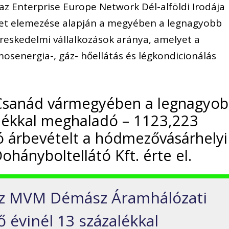
s az Enterprise Europe Network Dél-alföldi Irodája
et elemezése alapján a megyében a legnagyobb
eskedelmi vállalkozások aránya, amelyet a
amosenergia-, gáz- hőellátás és légkondicionálás
Csanád vármegyében a legnagyo
zalékkal meghaladó – 1123,223
tó árbevételt a hódmezővásárhelyi
hányboltellátó Kft. érte el.
az MVM Démász Áramhálózati
ző évinél 13 százalékkal