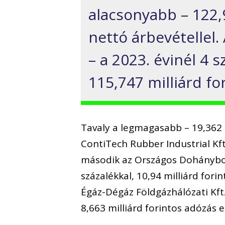
alacsonyabb – 122,9
nettó árbevétellel.
– a 2023. évinél 4 
115,747 milliárd fo
Tavaly a legmagasabb – 19,362 m
ContiTech Rubber Industrial Kft.
második az Országos Dohánybolt
százalékkal, 10,94 milliárd fo
Égáz-Dégáz Földgázhálózati Kft
8,663 milliárd forintos adózás e