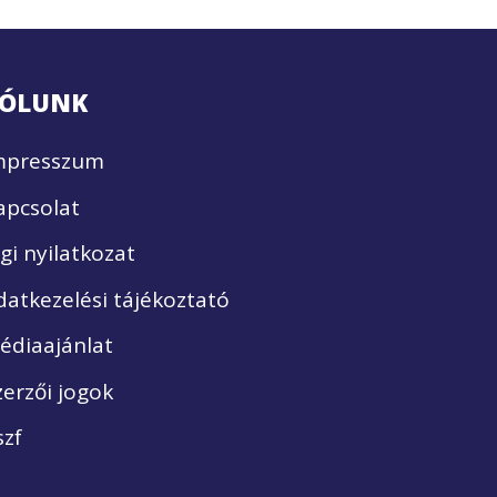
ÓLUNK
mpresszum
apcsolat
ogi nyilatkozat
datkezelési tájékoztató
édiaajánlat
zerzői jogok
szf