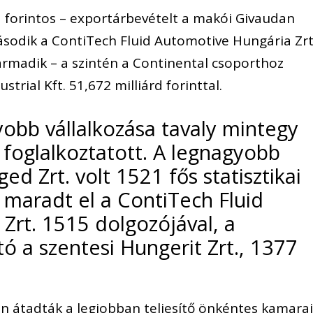
d forintos – exportárbevételt a makói Givaudan
második a ContiTech Fluid Automotive Hungária Zrt
 harmadik – a szintén a Continental csoporthoz
trial Kft. 51,672 milliárd forinttal.
obb vállalkozása tavaly mintegy
 foglalkoztatott. A legnagyobb
d Zrt. volt 1521 fős statisztikai
g maradt el a ContiTech Fluid
Zrt. 1515 dolgozójával, a
ó a szentesi Hungerit Zrt., 1377
 átadták a legjobban teljesítő önkéntes kamara