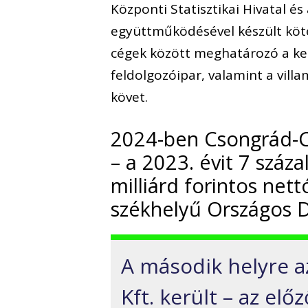
Központi Statisztikai Hivatal é
együttműködésével készült köt
cégek között meghatározó a ker
feldolgozóipar, valamint a vill
követ.
2024-ben Csongrád-
– a 2023. évit 7 szá
milliárd forintos net
székhelyű Országos Do
A második helyre 
Kft. került – az elő