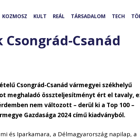
KOZMOSZ
KULT
REÁL
TÁRSADALOM
TECH
TÖ
k Csongrád-Csanád
vételű Csongrád-Csanád vármegyei székhelyű
ntot meghaladó összteljesítményt ért el tavaly, e
rdemben nem változott – derül ki a Top 100 –
rmegye Gazdasága 2024 című kiadványból.
mi és Iparkamara, a Délmagyarország napilap, a