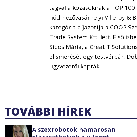
tagvállalkozásoknak a TOP 100 d
hódmezővásárhelyi Villeroy & B
kategória díjazottja a COOP Sze
Trade System Kft. lett. Első ízbe
Sipos Mária, a CreatIT Solutions
elismerését egy testvérpár, Do
ügyvezetői kapták.
TOVÁBBI HÍREK
A szexrobotok hamarosan
eláraszthatják a világot