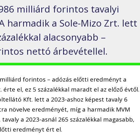
86 milliárd forintos tavalyi
 A harmadik a Sole-Mizo Zrt. lett
százalékkal alacsonyabb –
rintos nettó árbevétellel.
illiárd forintos – adózás előtti eredményt a
 érte el, ez 5 százalékkal maradt el az előző évtől.
ellátó Kft. lett a 2023-ashoz képest tavaly 6
rintra növelve eredményét, míg a harmadik MVM
. tavaly a 2023-asnál 265 százalékkal magasabb,
lőtti eredményt ért el.