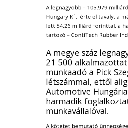
A legnagyobb – 105,979 milliár
Hungary Kft. érte el tavaly, a 
lett 54,26 milliárd forinttal, a
tartozó – ContiTech Rubber Indus
A megye száz legnagy
21 500 alkalmazottat
munkaadó a Pick Szege
létszámmal, ettől ali
Automotive Hungária 
harmadik foglalkoztat
munkavállalóval.
A kötetet bemutató ünnepségen