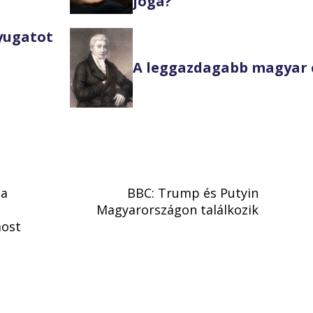
joga?
Nyugatot
A leggazdagabb magyar 
ta
BBC: Trump és Putyin
Magyarországon találkozik
most