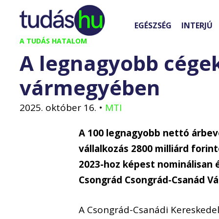
Kilépés
a
EGÉSZSÉG
INTERJÚ
tartalomba
A TUDÁS HATALOM
A legnagyobb cége
vármegyében
2025. október 16.
•
MTI
A 100 legnagyobb nettó árbe
vállalkozás 2800 milliárd fori
2023-hoz képest nominálisan é
Csongrád Csongrád-Csanád Vá
A Csongrád-Csanádi Kereskedel