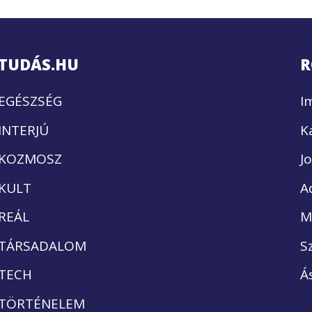
TUDÁS.HU
R
EGÉSZSÉG
I
INTERJÚ
K
KOZMOSZ
J
KULT
A
REÁL
M
TÁRSADALOM
S
TECH
Á
TÖRTÉNELEM