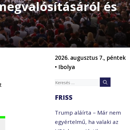
egvalósításáról és
2026. augusztus 7., péntek
• Ibolya
Keresés:
t
FRISS
Trump aláírta – Már nem
egyértelmű, ha valaki az