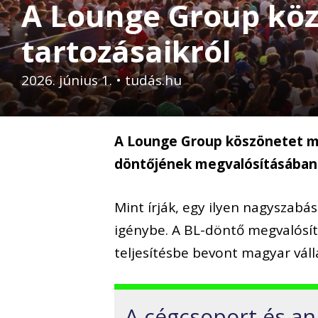
A Lounge Group köz
tartozásaikról
2026. június 1.
•
tudás.hu
A Lounge Group köszönetet mo
döntőjének megvalósításában 
Mint írják, egy ilyen nagyszabás
igénybe. A BL-döntő megvalósí
teljesítésbe bevont magyar váll
A cégcsoport és an