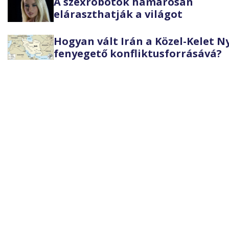
A szexrobotok hamarosan
eláraszthatják a világot
Hogyan vált Irán a Közel-Kelet 
fenyegető konfliktusforrásává?