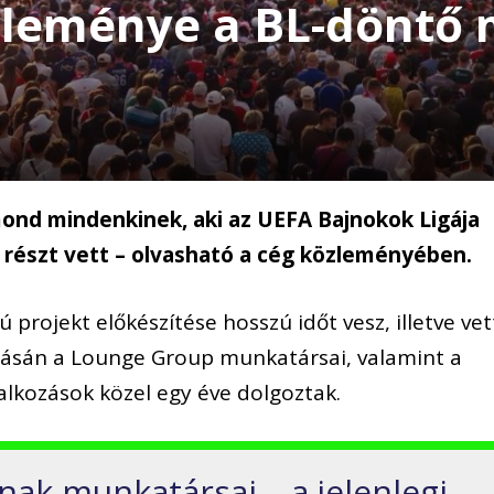
leménye a BL-döntő m
nd mindenkinek, aki az UEFA Bajnokok Ligája
részt vett – olvasható a cég közleményében.
ú projekt előkészítése hosszú időt vesz, illetve vet
tásán a Lounge Group munkatársai, valamint a
alkozások közel egy éve dolgoztak.
nak munkatársai – a jelenlegi