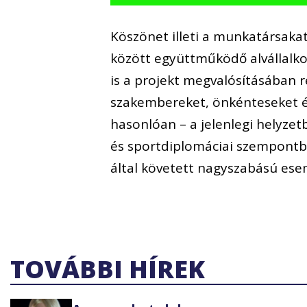
Köszönet illeti a munkatársaka
között együttműködő alvállalkoz
is a projekt megvalósításában r
szakembereket, önkénteseket é
hasonlóan – a jelenlegi helyzet
és sportdiplomáciai szempontbó
által követett nagyszabású es
TOVÁBBI HÍREK