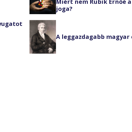
Miért nem Rubik Ernőé a
joga?
Nyugatot
A leggazdagabb magyar 