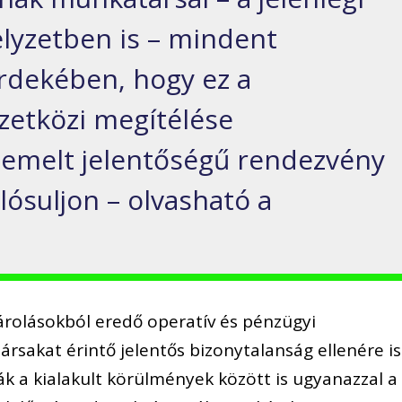
lyzetben is – mindent
rdekében, hogy ez a
etközi megítélése
iemelt jelentőségű rendezvény
lósuljon – olvasható a
rolásokból eredő operatív és pénzügyi
rsakat érintő jelentős bizonytalanság ellenére is
ák a kialakult körülmények között is ugyanazzal a