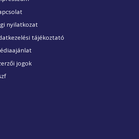
apcsolat
ogi nyilatkozat
datkezelési tájékoztató
édiaajánlat
zerzői jogok
szf