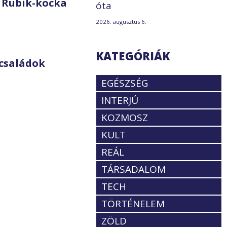
 Rubik-kocka
óta
2026. augusztus 6.
KATEGÓRIÁK
családok
EGÉSZSÉG
INTERJÚ
KOZMOSZ
KULT
REÁL
TÁRSADALOM
TECH
TÖRTÉNELEM
ZÖLD