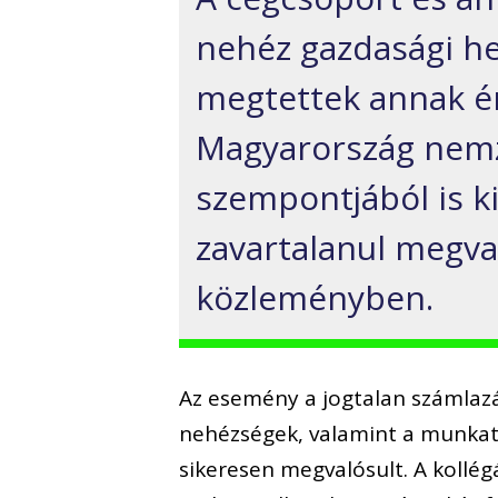
nehéz gazdasági he
megtettek annak é
Magyarország nemz
szempontjából is k
zavartalanul megva
közleményben.
Az esemény a jogtalan számlazá
nehézségek, valamint a munkatá
sikeresen megvalósult. A kollég