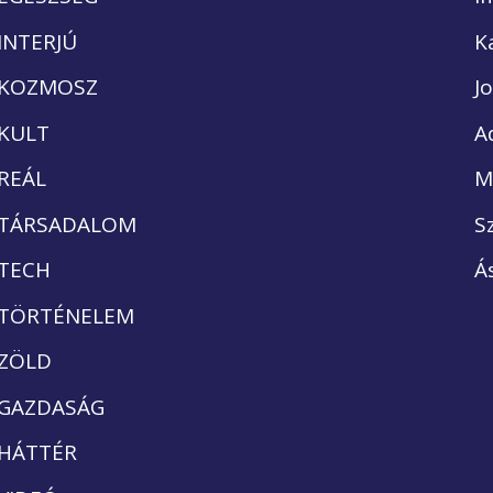
INTERJÚ
K
KOZMOSZ
J
KULT
A
REÁL
M
TÁRSADALOM
S
TECH
Á
TÖRTÉNELEM
ZÖLD
GAZDASÁG
HÁTTÉR