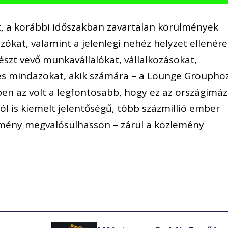
t, a korábbi időszakban zavartalan körülmények
ókat, valamint a jelenlegi nehéz helyzet ellenére
észt vevő munkavállalókat, vállalkozásokat,
s mindazokat, akik számára – a Lounge Groupho
ben az volt a legfontosabb, hogy ez az országimáz
l is kiemelt jelentőségű, több százmillió ember
emény megvalósulhasson – zárul a közlemény