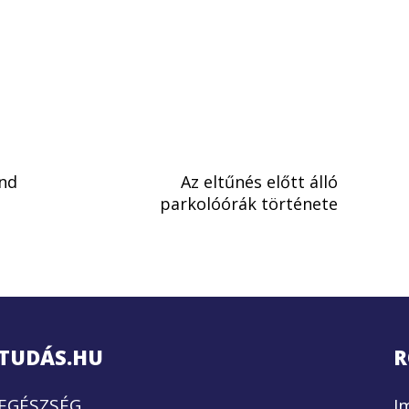
nd
Az eltűnés előtt álló
parkolóórák története
TUDÁS.HU
R
EGÉSZSÉG
I