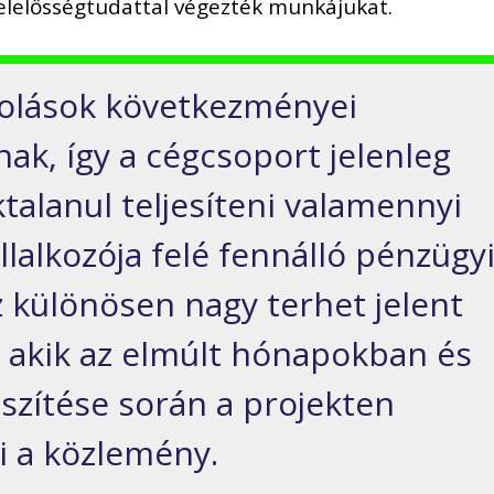
felelősségtudattal végezték munkájukat.
olások következményei
nak, így a cégcsoport jelenleg
alanul teljesíteni valamennyi
lalkozója felé fennálló pénzügy
z különösen nagy terhet jelent
 akik az elmúlt hónapokban és
szítése során a projekten
i a közlemény.