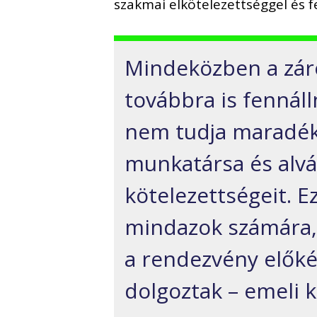
szakmai elkötelezettséggel és 
Mindeközben a zár
továbbra is fennáll
nem tudja maradékt
munkatársa és alvál
kötelezettségeit. E
mindazok számára,
a rendezvény előké
dolgoztak – emeli k