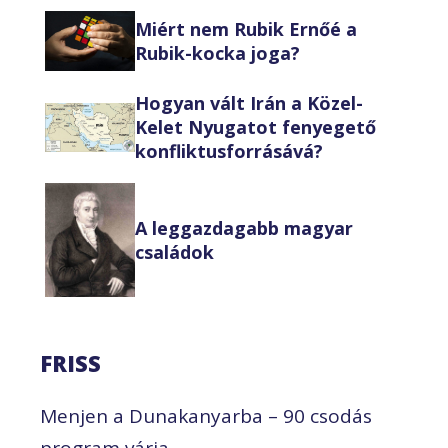
Miért nem Rubik Ernőé a
Rubik-kocka joga?
Hogyan vált Irán a Közel-
Kelet Nyugatot fenyegető
konfliktusforrásává?
A leggazdagabb magyar
családok
FRISS
Menjen a Dunakanyarba – 90 csodás