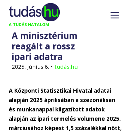
Kilépés
M
a
tartalomba
A TUDÁS HATALOM
A minisztérium
reagált a rossz
ipari adatra
2025. június 6.
•
tudás.hu
A Központi Statisztikai Hivatal adatai
alapján 2025 áprilisában a szezonálisan
és munkanappal kiigazított adatok
alapján az ipari termelés volumene 2025.
márciusához képest 1,5 százalékkal nőtt,