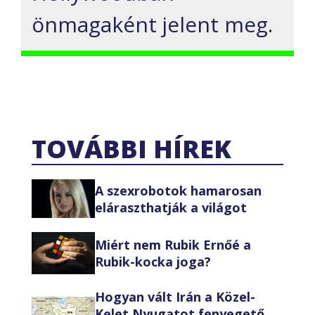
önmagaként jelent meg.
TOVÁBBI HÍREK
A szexrobotok hamarosan
eláraszthatják a világot
Miért nem Rubik Ernőé a
Rubik-kocka joga?
Hogyan vált Irán a Közel-
Kelet Nyugatot fenyegető