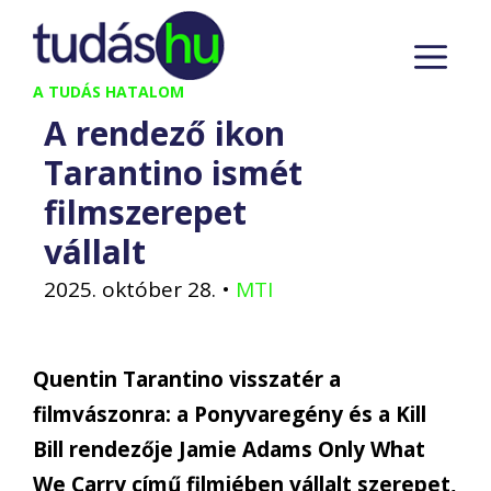
Kilépés
M
a
tartalomba
A TUDÁS HATALOM
A rendező ikon
Tarantino ismét
filmszerepet
vállalt
2025. október 28.
•
MTI
Quentin Tarantino visszatér a
filmvászonra: a Ponyvaregény és a Kill
Bill rendezője Jamie Adams Only What
We Carry című filmjében vállalt szerepet,