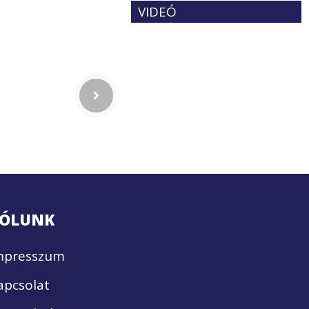
VIDEÓ
ÓLUNK
mpresszum
apcsolat