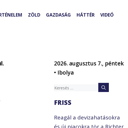
RTÉNELEM
ZÖLD
GAZDASÁG
HÁTTÉR
VIDEÓ
l.
2026. augusztus 7., péntek
• Ibolya
Keresés:
.
FRISS
Reagál a devizahatásokra
és új piacokra tör a Richter