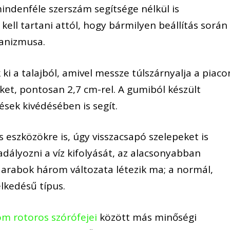
indenféle szerszám segítsége nélkül is
kell tartani attól, hogy bármilyen beállítás során
anizmusa.
ki a talajból, amivel messze túlszárnyalja a piaco
ket, pontosan 2,7 cm-rel. A gumiból készült
sek kivédésében is segít.
szközökre is, úgy visszacsapó szelepeket is
dályozni a víz kifolyását, az alacsonyabban
darabok három változata létezik ma; a normál,
lkedésű típus.
 rotoros szórófejei
között más minőségi