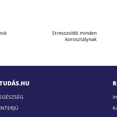
azok
Stresszoldó minden
korosztálynak
TUDÁS.HU
R
EGÉSZSÉG
I
INTERJÚ
K