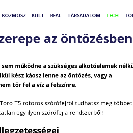
KOZMOSZ
KULT
REÁL
TÁRSADALOM
TECH
TÖ
szerepe az öntözésben
 sem működne a szükséges alkotóelemek nélkü
élkül kész káosz lenne az öntözés, vagy a
m tör fel a víz a felszínre.
Toro T5 rotoros szórófejről tudhatsz meg többet
atlan egy ilyen szórófej a rendszerből!
ellegzetességei