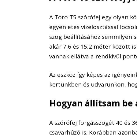
A Toro T5 szórófej egy olyan k
egyenletes vízelosztással locso
szög beállításához semmilyen s
akár 7,6 és 15,2 méter között is
vannak ellátva a rendkívül pont
Az eszköz így képes az igényeink
kertünkben és udvarunkon, hog
Hogyan állítsam be 
A szórófej forgásszögét 40 és 36
csavarhúzó is. Korábban azonb