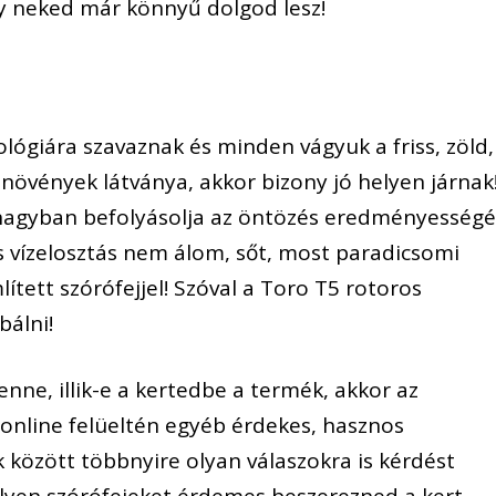
gy neked már könnyű dolgod lesz!
lógiára szavaznak és minden vágyuk a friss, zöld,
i növények látványa, akkor bizony jó helyen járnak
nagyban befolyásolja az öntözés eredményességé
 vízelosztás nem álom, sőt, most paradicsomi
ített szórófejjel! Szóval a Toro T5 rotoros
bálni!
ne, illik-e a kertedbe a termék, akkor az
line felüeltén egyéb érdekes, hasznos
k között többnyire olyan válaszokra is kérdést