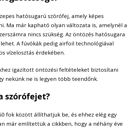
özepes hatósugarú szórófej, amely képes
lni. Ma már kapható olyan változata is, amelynél a
zerszámra nincs szükség. Az öntözés hatósugara
 lehet. A fúvókák pedig airfoil technológiával
os vízelosztás érdekében.
hez igazított öntözési feltételeket biztosítani
y nekünk ne is legyen több teendőnk.
a szórófejet?
0 fok között állíthatjuk be, és ehhez elég egy
an már említettük a cikkben, hogy a néhány éve