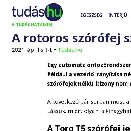
Kilépés
a
EGÉSZSÉG
INTERJÚ
tartalomba
A TUDÁS HATALOM
A rotoros szórófej 
2021. április 14.
•
Tudás.hu
Egy automata öntözőrendszer
Például a vezérlő irányítása n
szórófejek nélkül bizony nem ne
A következő pár sorban most a 
Lássuk, miért olyan is kihagyhat
A Toro T5 szórófej j