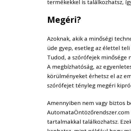
termékekkel is találkozhatsz, í
Megéri?
Azoknak, akik a minőségi techno
üde gyep, esetleg az élettel tel
Tudod, a szórófejek minősége 
A megbízhatóság, az egyenletes
körülményeket érhetsz el az eml
szórófejet tényleg megéri kipró
Amennyiben nem vagy biztos ben
AutomataÖntözőrendszer.com on
tartalmakkal találkozhatsz. Eze