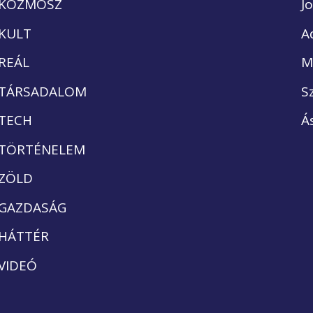
KOZMOSZ
J
KULT
A
REÁL
M
TÁRSADALOM
S
TECH
Á
TÖRTÉNELEM
ZÖLD
GAZDASÁG
HÁTTÉR
VIDEÓ