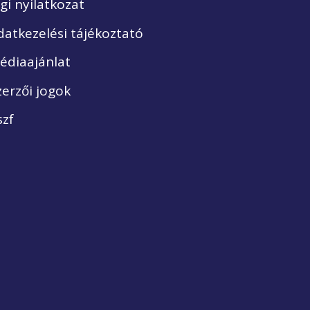
ogi nyilatkozat
datkezelési tájékoztató
édiaajánlat
zerzői jogok
szf