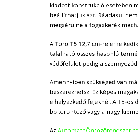
kiadott konstrukció esetében m
beállíthatjuk azt. Ráadásul nem 
megsérülne a fogaskerék mech
A Toro T5 12,7 cm-re emelkedik 
található összes hasonló termé
védőfelület pedig a szennyeződé
Amennyiben szükséged van más e
beszerezhetsz. Ez képes megaka
elhelyezkedő fejeknél. A T5-ös 
bokoröntöző vagy a nagy kieme
Az
AutomataÖntözőrendszer.com