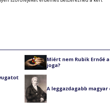
lyen szórófejeket érdemes beszerezned a kert
Miért nem Rubik Ernőé a
joga?
Nyugatot
A leggazdagabb magyar 