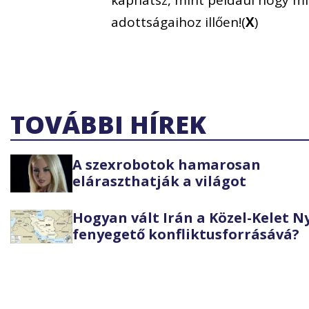
kaphatsz, mint például hogy mi
adottságaihoz illően!(
X
)
TOVÁBBI HÍREK
A szexrobotok hamarosan
eláraszthatják a világot
Hogyan vált Irán a Közel-Kelet 
fenyegető konfliktusforrásává?