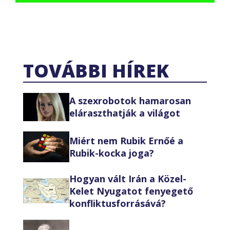
TOVÁBBI HÍREK
A szexrobotok hamarosan
eláraszthatják a világot
Miért nem Rubik Ernőé a
Rubik-kocka joga?
Hogyan vált Irán a Közel-
Kelet Nyugatot fenyegető
konfliktusforrásává?