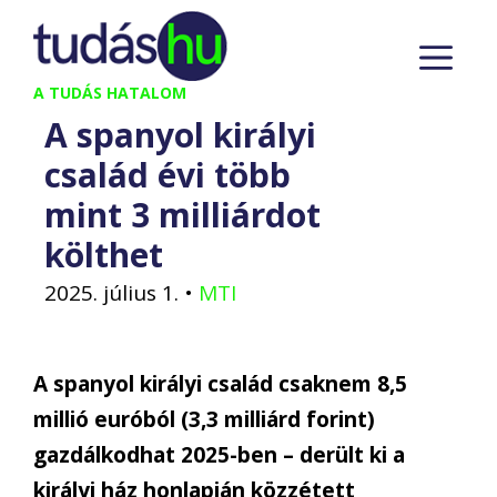
Kilépés
M
a
tartalomba
A TUDÁS HATALOM
A spanyol királyi
család évi több
mint 3 milliárdot
költhet
2025. július 1.
•
MTI
A spanyol királyi család csaknem 8,5
millió euróból (3,3 milliárd forint)
gazdálkodhat 2025-ben – derült ki a
királyi ház honlapján közzétett