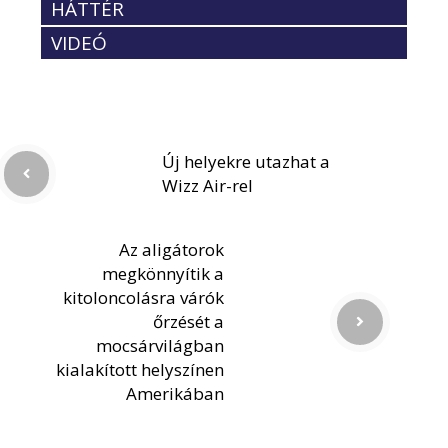
HÁTTÉR
VIDEÓ
Új helyekre utazhat a
Wizz Air-rel
Az aligátorok
megkönnyítik a
kitoloncolásra várók
őrzését a
mocsárvilágban
kialakított helyszínen
Amerikában