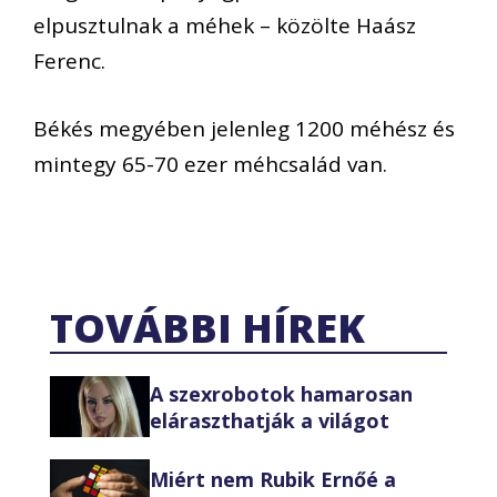
elpusztulnak a méhek – közölte Haász
Ferenc.
Békés megyében jelenleg 1200 méhész és
mintegy 65-70 ezer méhcsalád van.
TOVÁBBI HÍREK
A szexrobotok hamarosan
eláraszthatják a világot
Miért nem Rubik Ernőé a