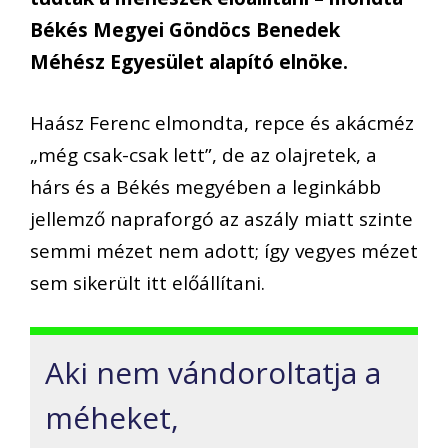
Békés Megyei Göndöcs Benedek
Méhész Egyesület alapító elnöke.
Haász Ferenc elmondta, repce és akácméz
„még csak-csak lett”, de az olajretek, a
hárs és a Békés megyében a leginkább
jellemző napraforgó az aszály miatt szinte
semmi mézet nem adott; így vegyes mézet
sem sikerült itt előállítani.
Aki nem vándoroltatja a
méheket,