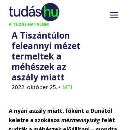
Kilépés
M
a
tartalomba
A TUDÁS HATALOM
A Tiszántúlon
feleannyi mézet
termeltek a
méhészek az
aszály miatt
2022. október 25.
•
MTI
A nyári aszály miatt, főként a Dunától
keletre a szokásos
mézmennyiség
felét
tudták a méhészek előállítani – mondta