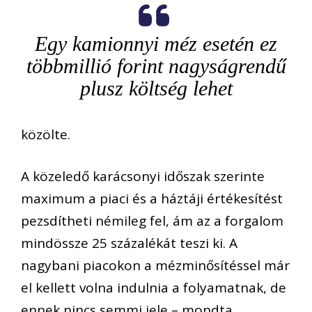
Egy kamionnyi méz esetén ez
többmillió forint nagyságrendű
plusz költség lehet
közölte.
A közeledő karácsonyi időszak szerinte
maximum a piaci és a háztáji értékesítést
pezsdítheti némileg fel, ám az a forgalom
mindössze 25 százalékát teszi ki. A
nagybani piacokon a mézminősítéssel már
el kellett volna indulnia a folyamatnak, de
ennek nincs semmi jele – mondta.