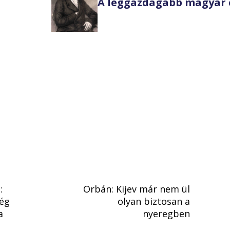
A leggazdagabb magyar 
:
Orbán: Kijev már nem ül
ség
olyan biztosan a
a
nyeregben