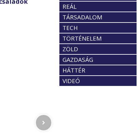
családok
REÁL
TÁRSADALOM
TECH
TÖRTÉNELEM
ZÖLD
GAZDASÁG
HÁTTÉR
VIDEÓ