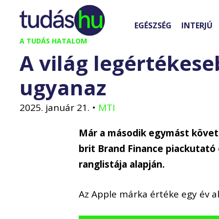
Kilépés
a
EGÉSZSÉG
INTERJÚ
tartalomba
A TUDÁS HATALOM
A világ legértékes
ugyanaz
2025. január 21.
•
MTI
Már a második egymást követő
brit Brand Finance piackutató 
ranglistája alapján.
Az Apple márka értéke egy év ala