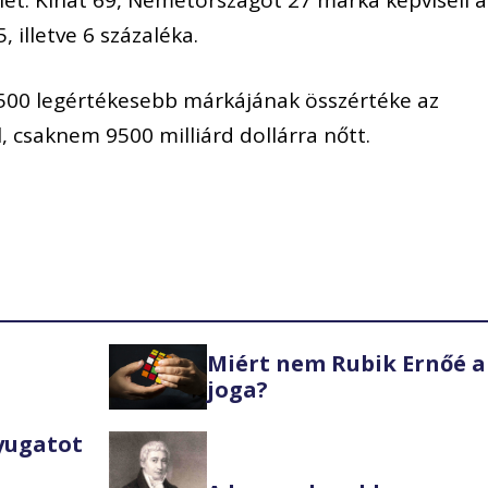
 illetve 6 százaléka.
g 500 legértékesebb márkájának összértéke az
, csaknem 9500 milliárd dollárra nőtt.
Miért nem Rubik Ernőé a
joga?
Nyugatot