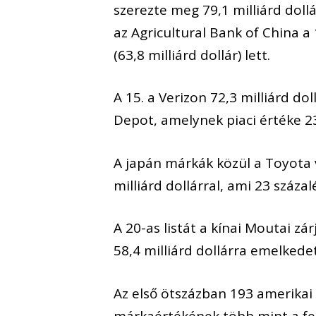
szerezte meg 79,1 milliárd dollár
az Agricultural Bank of China a 1
(63,8 milliárd dollár) lett.
A 15. a Verizon 72,3 milliárd do
Depot, amelynek piaci értéke 23
A japán márkák közül a Toyota v
milliárd dollárral, ami 23 száz
A 20-as listát a kínai Moutai zár
58,4 milliárd dollárra emelkedet
Az első ötszázban 193 amerikai 
márkaértékének több mint a fel