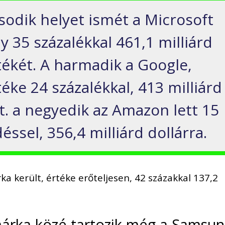
odik helyet ismét a Microsoft
 35 százalékkal 461,1 milliárd
tékét. A harmadik a Google,
ke 24 százalékkal, 413 milliárd
t. a negyedik az Amazon lett 15
ssel, 356,4 milliárd dollárra.
a került, értéke erőteljesen, 42 százakkal 137,2
márka közé tartozik még a Samsu