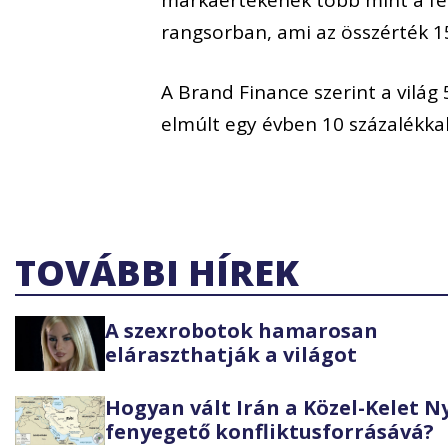
rangsorban, ami az összérték 15,
A Brand Finance szerint a vilá
elmúlt egy évben 10 százalékkal
TOVÁBBI HÍREK
A szexrobotok hamarosan
eláraszthatják a világot
Hogyan vált Irán a Közel-Kelet 
fenyegető konfliktusforrásává?