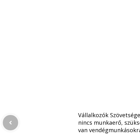
Vállalkozók Szövetsége
nincs munkaerő, szük
van vendégmunkásokr