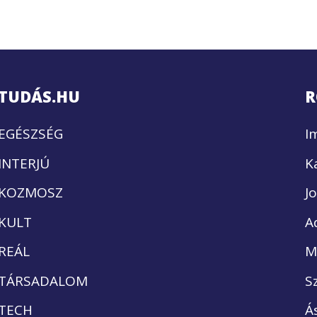
TUDÁS.HU
R
EGÉSZSÉG
I
INTERJÚ
K
KOZMOSZ
J
KULT
A
REÁL
M
TÁRSADALOM
S
TECH
Á