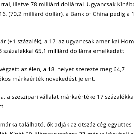
ral, illetve 78 milliárd dollárral. Ugyancsak Kínáb
6. (70,2 milliárd dollár), a Bank of China pedig a 1
llár (+1 százalék), a 17. az ugyancsak amerikai Ho
 százalékkal 65,1 milliárd dollárra emelkedett.
égzett az élen, a 18. helyet szerezte meg 64,7
alékos márkaérték növekedést jelent.
ja, a szeszipari vállalat márkaértéke 17 százalékka
t.
márka található, ők adják az ötszáz cég együttes
ét. Kínát 69, Németországot 27 márka képviseli a