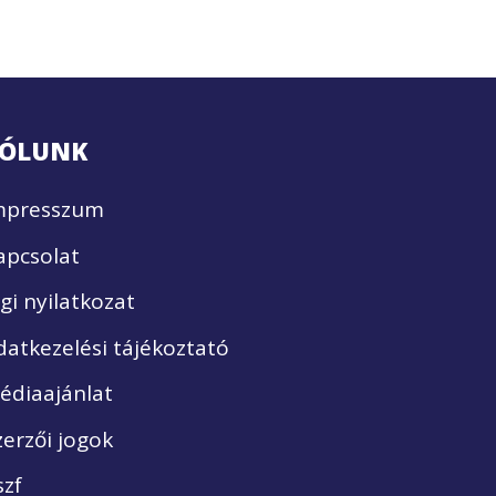
ÓLUNK
mpresszum
apcsolat
ogi nyilatkozat
datkezelési tájékoztató
édiaajánlat
zerzői jogok
szf