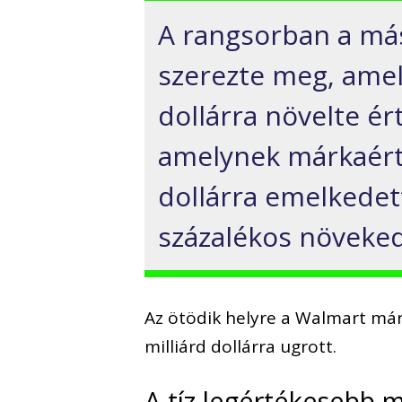
A rangsorban a más
szerezte meg, amely
dollárra növelte ér
amelynek márkaérté
dollárra emelkedet
százalékos növekedé
Az ötödik helyre a Walmart márk
milliárd dollárra ugrott.
A tíz legértékesebb 