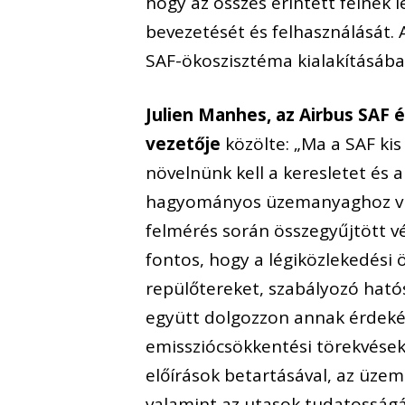
hogy az összes érintett félnek
bevezetését és felhasználását. 
SAF-ökoszisztéma kialakításába
Julien Manhes, az Airbus SAF 
vezetője
közölte: „Ma a SAF ki
növelnünk kell a keresletet és 
hagyományos üzemanyaghoz visz
felmérés során összegyűjtött v
fontos, hogy a légiközlekedési 
repülőtereket, szabályozó ható
együtt dolgozzon annak érdeké
emissziócsökkentési törekvések
előírások betartásával, az üz
valamint az utasok tudatosság