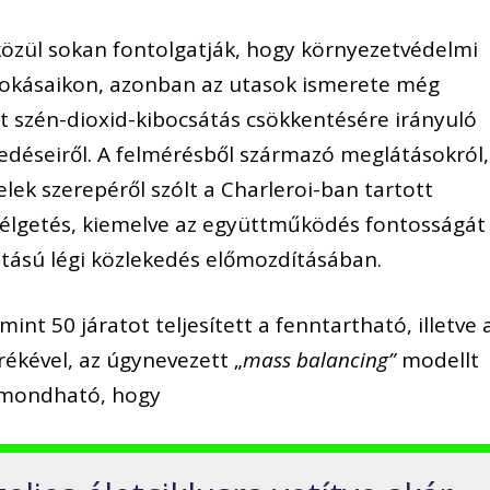
közül sokan fontolgatják, hogy környezetvédelmi
szokásaikon, azonban az utasok ismerete még
at szén-dioxid-kibocsátás csökkentésére irányuló
kedéseiről. A felmérésből származó meglátásokról,
elek szerepéről szólt a Charleroi-ban tartott
zélgetés, kiemelve az együttműködés fontosságát
átású légi közlekedés előmozdításában.
int 50 járatot teljesített a fenntartható, illetve 
kével, az úgynevezett „
mass balancing”
modellt
elmondható, hogy