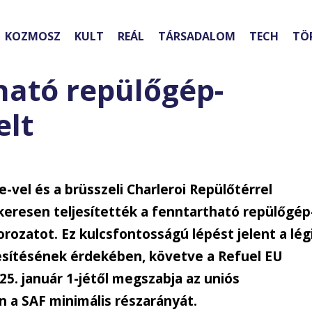
KOZMOSZ
KULT
REÁL
TÁRSADALOM
TECH
TÖ
ható repülőgép-
elt
e-vel és a brüsszeli Charleroi Repülőtérrel
keresen teljesítették a fenntartható repülőgép
ozatot. Ez kulcsfontosságú lépést jelent a lég
sítésének érdekében, követve a Refuel EU
025. január 1-jétől megszabja az uniós
n a SAF minimális részarányát.