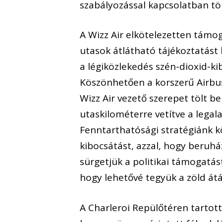
szabályozással kapcsolatban tö
A Wizz Air elkötelezetten támo
utasok átlátható tájékoztatást 
a légiközlekedés szén-dioxid-k
Köszönhetően a korszerű Airbus
Wizz Air vezető szerepet tölt b
utaskilométerre vetítve a legal
Fenntarthatósági stratégiánk k
kibocsátást, azzal, hogy beruhá
sürgetjük a politikai támogatás
hogy lehetővé tegyük a zöld átál
A Charleroi Repülőtéren tartott