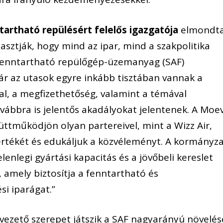
artható repülésért felelős igazgatója
elmondta
sztják, hogy mind az ipar, mind a szakpolitika
 fenntartható repülőgép-üzemanyag (SAF)
r az utasok egyre inkább tisztában vannak a
, a megfizethetőség, valamint a témával
vábbra is jelentős akadályokat jelentenek. A Moe
üttműködjön olyan partereivel, mint a Wizz Air,
rtékét és edukáljuk a közvéleményt. A kormányza
enlegi gyártási kapacitás és a jövőbeli kereslet
 amely biztosítja a fenntartható és
si iparágat.”
 vezető szerepet játszik a SAF nagyarányú növelés