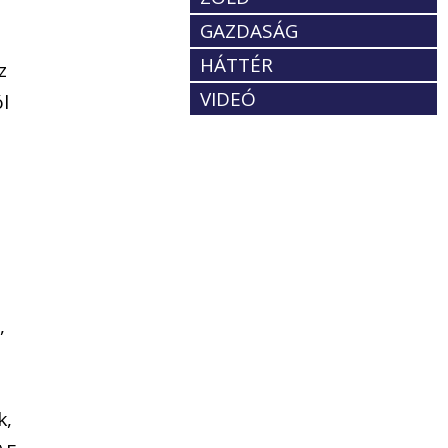
GAZDASÁG
HÁTTÉR
z
VIDEÓ
ól
,
k,