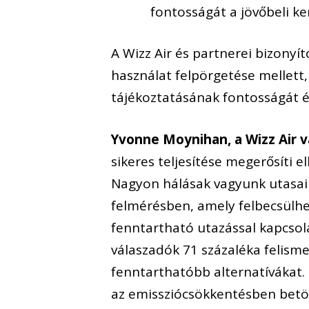
fontosságát a jövőbeli ke
A Wizz Air és partnerei bizonyí
használat felpörgetése mellet
tájékoztatásának fontosságát é
Yvonne Moynihan, a Wizz Air v
sikeres teljesítése megerősíti 
Nagyon hálásak vagyunk utasaink
felmérésben, amely felbecsülhe
fenntartható utazással kapcsola
válaszadók 71 százaléka felismer
fenntarthatóbb alternatívákat.
az emissziócsökkentésben betöl