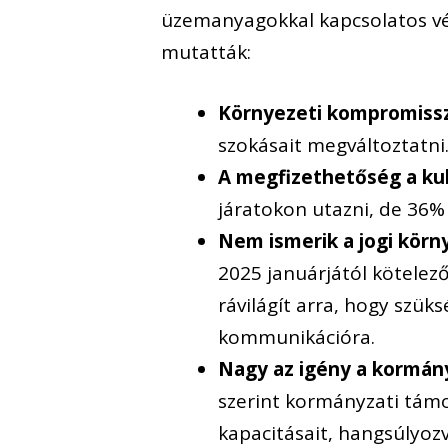
üzemanyagokkal kapcsolatos vé
mutatták:
Környezeti kompromiss
szokásait megváltoztatni
A megfizethetőség a kul
járatokon utazni, de 36%
Nem ismerik a jogi körny
2025 januárjától kötelező
rávilágít arra, hogy szük
kommunikációra.
Nagy az igény a kormán
szerint kormányzati támo
kapacitásait, hangsúlyo