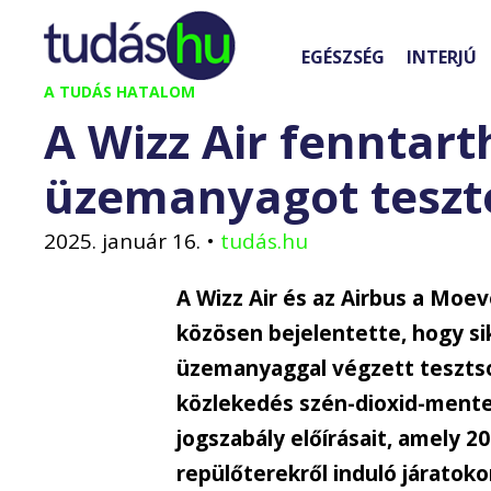
Kilépés
a
EGÉSZSÉG
INTERJÚ
tartalomba
A TUDÁS HATALOM
A Wizz Air fenntart
üzemanyagot teszt
2025. január 16.
•
tudás.hu
A Wizz Air és az Airbus a Moev
közösen bejelentette, hogy si
üzemanyaggal végzett tesztsor
közlekedés szén-dioxid-mente
jogszabály előírásait, amely 2
repülőterekről induló járatoko