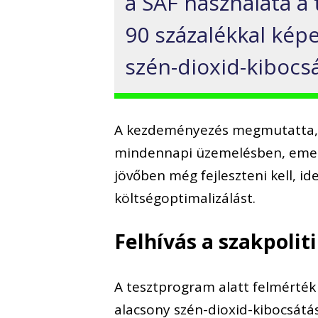
a SAF használata a t
90 százalékkal kép
szén-dioxid-kibocsá
A kezdeményezés megmutatta, m
mindennapi üzemelésben, emelle
jövőben még fejleszteni kell, id
költségoptimalizálást.
Felhívás a szakpoliti
A tesztprogram alatt felmérték 
alacsony szén-dioxid-kibocsátás