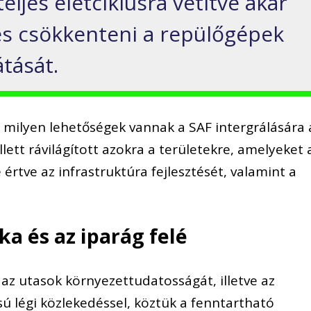
eljes életciklusra vetítve akár
es csökkenteni a repülőgépek
tását.
ilyen lehetőségek vannak a SAF intergrálására 
tt rávilágított azokra a területekre, amelyeket 
e értve az infrastruktúra fejlesztését, valamint a
ka és az iparág felé
az utasok környezettudatosságát, illetve az
ú légi közlekedéssel, köztük a fenntartható