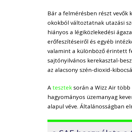
Bár a felmérésben részt vevők 
okokból változtatnak utazási 
hiányos a légiközlekedési ágaz
erőfeszítéseiről és egyéb intéz
valamint a különböző érintett f
sajtónyilvános kerekasztal-bes
az alacsony szén-dioxid-kibocs
A
tesztek
során a Wizz Air több m
hagyományos üzemanyag keveré
alapul véve. Általánosságban 