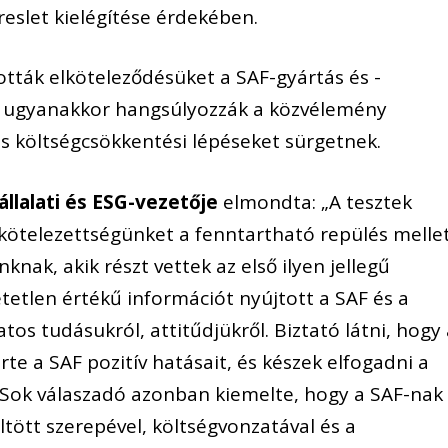
reslet kielégítése érdekében.
tották elköteleződésüket a SAF-gyártás és -
t, ugyanakkor hangsúlyozzák a közvélemény
s költségcsökkentési lépéseket sürgetnek.
állalati és ESG-vezetője
elmondta:
„A tesztek
elkötelezettségünket a fenntartható repülés mellet
nak, akik részt vettek az első ilyen jellegű
tetlen értékű információt nyújtott a SAF és a
tos tudásukról, attitűdjükről. Biztató látni, hogy
te a SAF pozitív hatásait, és készek elfogadni a
 Sok válaszadó azonban kiemelte, hogy a SAF-nak
tött szerepével, költségvonzatával és a