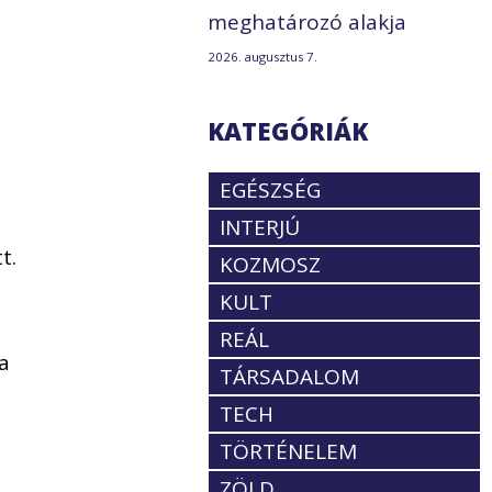
meghatározó alakja
2026. augusztus 7.
KATEGÓRIÁK
EGÉSZSÉG
INTERJÚ
t.
KOZMOSZ
KULT
REÁL
 a
TÁRSADALOM
TECH
TÖRTÉNELEM
ZÖLD