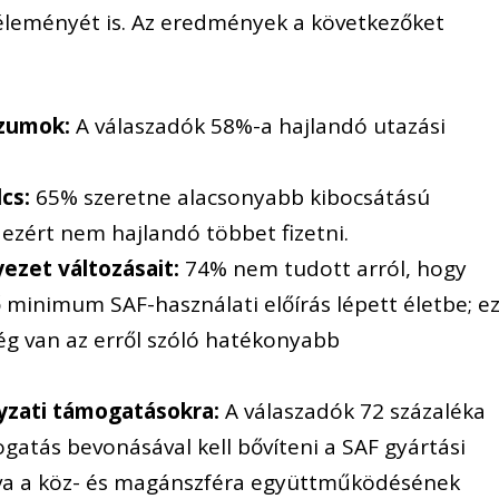
leményét is. Az eredmények a következőket
zumok:
A válaszadók 58%-a hajlandó utazási
.
cs:
65% szeretne alacsonyabb kibocsátású
 ezért nem hajlandó többet fizetni.
ezet változásait:
74% nem tudott arról, hogy
 minimum SAF-használati előírás lépett életbe; e
ség van az erről szóló hatékonyabb
yzati támogatásokra:
A válaszadók 72 százaléka
gatás bevonásával kell bővíteni a SAF gyártási
zva a köz- és magánszféra együttműködésének