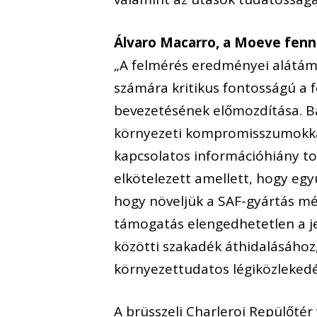
Álvaro Macarro, a Moeve fennt
„A felmérés eredményei alátáma
számára kritikus fontosságú a
bevezetésének előmozdítása. Bá
környezeti kompromisszumokkal
kapcsolatos információhiány to
elkötelezett amellett, hogy egy
hogy növeljük a SAF-gyártás mé
támogatás elengedhetetlen a jel
közötti szakadék áthidalásához,
környezettudatos légiközlekedé
A brüsszeli Charleroi Repülőtér