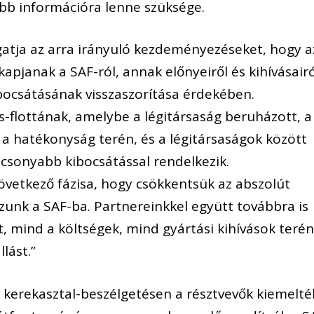
bb információra lenne szüksége.
gatja az arra irányuló kezdeményezéseket, hogy a
kapjanak a SAF-ról, annak előnyeiről és kihívásair
ibocsátásának visszaszorítása érdekében.
-flottának, amelybe a légitársaság beruházott, a
e a hatékonyság terén, és a légitársaságok között
acsonyabb kibocsátással rendelkezik.
övetkező fázisa, hogy csökkentsük az abszolút
zunk a SAF-ba. Partnereinkkel együtt továbbra is
t, mind a költségek, mind gyártási kihívások terén
lást.”
 kerekasztal-beszélgetésen a résztvevők kiemelté