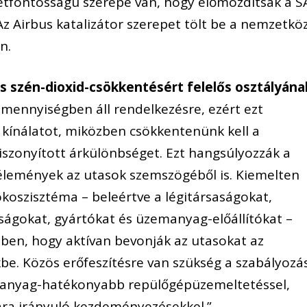
 létfontosságú szerepe van, hogy előmozdítsák a S
Az Airbus katalizátor szerepet tölt be a nemzetköz
n.
és szén-dioxid-csökkentésért felelős osztályána
s mennyiségben áll rendelkezésre, ezért ezt
a kínálatot, miközben csökkentenünk kell a
onyított árkülönbséget. Ezt hangsúlyozzák a
élemények az utasok szemszögéből is. Kiemelten
ökoszisztéma – beleértve a légitársaságokat,
ságokat, gyártókat és üzemanyag-előállítókat –
ben, hogy aktívan bevonják az utasokat az
be. Közös erőfeszítésre van szükség a szabályozás
emanyag-hatékonyabb repülőgépüzemeltetéssel,
ára irányuló kezdeményezésekkel.”