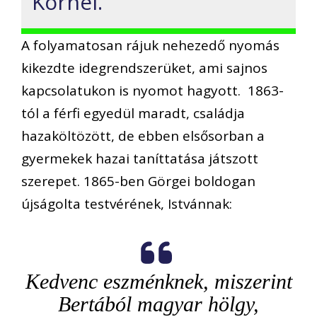
Kornél.
A folyamatosan rájuk nehezedő nyomás
kikezdte idegrendszerüket, ami sajnos
kapcsolatukon is nyomot hagyott. 1863-
tól a férfi egyedül maradt, családja
hazaköltözött, de ebben elsősorban a
gyermekek hazai taníttatása játszott
szerepet. 1865-ben Görgei boldogan
újságolta testvérének, Istvánnak:
Kedvenc eszménknek, miszerint
Bertából magyar hölgy,