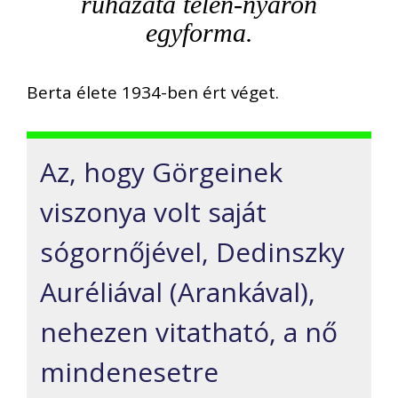
ruházata télen-nyáron
egyforma.
Berta élete 1934-ben ért véget.
Az, hogy Görgeinek
viszonya volt saját
sógornőjével, Dedinszky
Auréliával (Arankával),
nehezen vitatható, a nő
mindenesetre