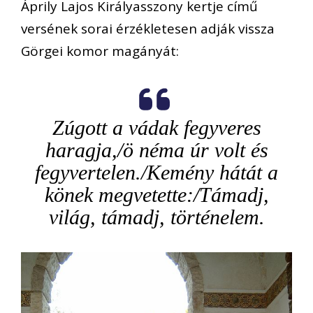
Áprily Lajos Királyasszony kertje című
versének sorai érzékletesen adják vissza
Görgei komor magányát:
Zúgott a vádak fegyveres
haragja,/ö néma úr volt és
fegyvertelen./Kemény hátát a
könek megvetette:/Támadj,
világ, támadj, történelem.