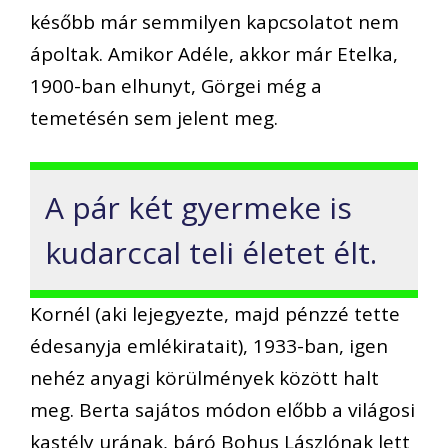
később már semmilyen kapcsolatot nem
ápoltak. Amikor Adéle, akkor már Etelka,
1900-ban elhunyt, Görgei még a
temetésén sem jelent meg.
A pár két gyermeke is
kudarccal teli életet élt.
Kornél (aki lejegyezte, majd pénzzé tette
édesanyja emlékiratait), 1933-ban, igen
nehéz anyagi körülmények között halt
meg. Berta sajátos módon előbb a világosi
kastély urának, báró Bohus Lászlónak lett