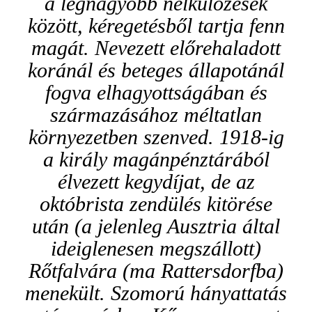
a legnagyobb nélkülözések
között, kéregetésből tartja fenn
magát. Nevezett előrehaladott
koránál és beteges állapotánál
fogva elhagyottságában és
származásához méltatlan
környezetben szenved. 1918-ig
a király magánpénztárából
élvezett kegydíjat, de az
októbrista zendülés kitörése
után (a jelenleg Ausztria által
ideiglenesen megszállott)
Rőtfalvára (ma Rattersdorfba)
menekült. Szomorú hányattatás