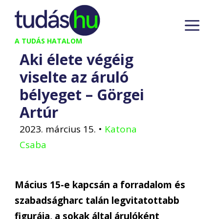
Kilépés
M
a
tartalomba
A TUDÁS HATALOM
Aki élete végéig
viselte az áruló
bélyeget – Görgei
Artúr
2023. március 15.
•
Katona
Csaba
Mácius 15-e kapcsán a forradalom és
szabadságharc talán legvitatottabb
figurája, a sokak által árulóként