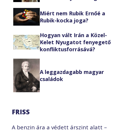
Miért nem Rubik Ernőé a
Rubik-kocka joga?
Hogyan vált Irán a Közel-
Kelet Nyugatot fenyegető
konfliktusforrásává?
A leggazdagabb magyar
családok
FRISS
A benzin ára a védett árszint alatt –