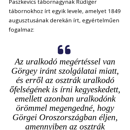
Paszkevics tábornagynak Rüdiger
tábornokhoz írt egyik levele, amelyet 1849
augusztusának derekán írt, egyértelműen
fogalmaz:
Az uralkodó megértéssel van
Görgey iránt szolgálatai miatt,
és erről az osztrák uralkodó
őfelségének is írni kegyeskedett,
emellett azonban uralkodónk
örömmel megengedné, hogy
Görgei Oroszországban éljen,
amennyiben az osztrák