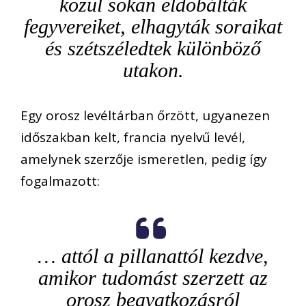
közül sokan eldobálták
fegyvereiket, elhagyták soraikat
és szétszéledtek különböző
utakon.
Egy orosz levéltárban őrzött, ugyanezen
időszakban kelt, francia nyelvű levél,
amelynek szerzője ismeretlen, pedig így
fogalmazott:
… attól a pillanattól kezdve,
amikor tudomást szerzett az
orosz beavatkozásról