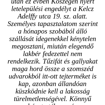
után ez évben Kőszegen nyert
letelepülési engedélyt a Kelcz
Adelffy utca 19. sz. alatt.
Személyes tapasztalatom szerint
a hónapos szobából álló
szállását idegenekkel kénytelen
megosztani, miután elegendő
lakbér fedezettel nem
rendelkezik. Tűzifát és gallyakat
maga hord össze a szomszéd
udvarokból itt-ott tejterméket is
kap, azonban állandóan
küszködnie kell a lakosság
türelmetlenségével. Könnyű