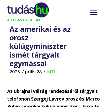
Kilépés
M
a
tartalomba
A TUDÁS HATALOM
Az amerikai és az
orosz
külügyminiszter
ismét tárgyalt
egymással
2025. április 28.
•
MTI
Az ukrajnai válság rendezéséről tárgyalt
telefonon Szergej Lavrov orosz és Marco
Rubio amerikai külügyminiszter – közölte