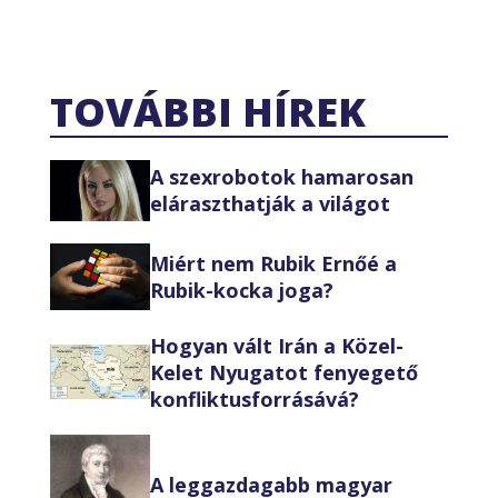
TOVÁBBI HÍREK
A szexrobotok hamarosan
eláraszthatják a világot
Miért nem Rubik Ernőé a
Rubik-kocka joga?
Hogyan vált Irán a Közel-
Kelet Nyugatot fenyegető
konfliktusforrásává?
A leggazdagabb magyar