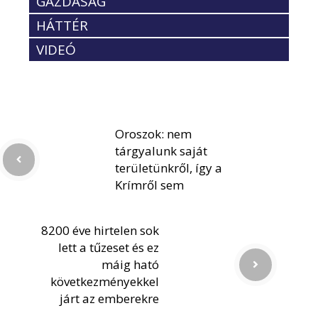
GAZDASÁG
HÁTTÉR
VIDEÓ
Oroszok: nem
tárgyalunk saját
területünkről, így a
Krímről sem
8200 éve hirtelen sok
lett a tűzeset és ez
máig ható
következményekkel
járt az emberekre