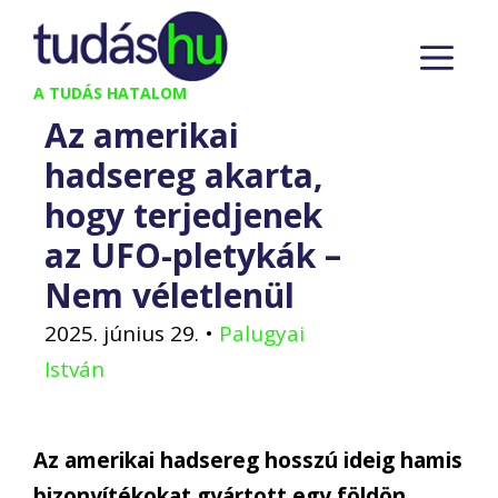
Kilépés
M
a
tartalomba
A TUDÁS HATALOM
Az amerikai
hadsereg akarta,
hogy terjedjenek
az UFO-pletykák –
Nem véletlenül
2025. június 29.
•
Palugyai
István
Az amerikai hadsereg hosszú ideig hamis
bizonyítékokat gyártott egy földön