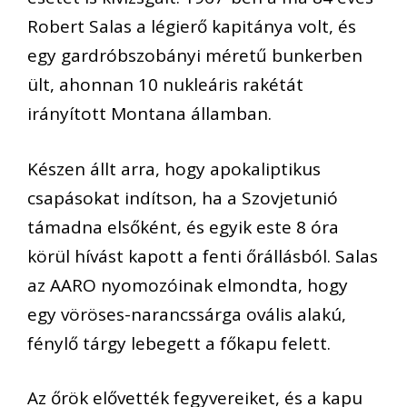
Robert Salas a légierő kapitánya volt, és
egy gardróbszobányi méretű bunkerben
ült, ahonnan 10 nukleáris rakétát
irányított Montana államban.
Készen állt arra, hogy apokaliptikus
csapásokat indítson, ha a Szovjetunió
támadna elsőként, és egyik este 8 óra
körül hívást kapott a fenti őrállásból. Salas
az AARO nyomozóinak elmondta, hogy
egy vöröses-narancssárga ovális alakú,
fénylő tárgy lebegett a főkapu felett.
Az őrök elővették fegyvereiket, és a kapu