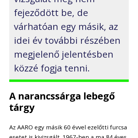
fejeződött be, de
várhatóan egy másik, az
idei év további részében
megjelenő jelentésben
közzé fogja tenni.
A narancssárga lebegő
tárgy
Az AARO egy másik 60 évvel ezelőtti furcsa
esetet is kivizsgált. 1967-ben a ma 84 éves