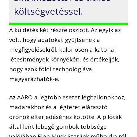
költségvetéssel.
A küldetés két részre oszlott. Az egyik az
volt, hogy adatokat gyűjtsenek a
megfigyelésekről, különösen a katonai
létesítmények környékén, és értékeljék,
hogy azok földi technológiával
magyarázhatók-e.
Az AARO a legtöbb esetet légballonokhoz,
madarakhoz és a légteret elárasztó
drónok elterjedéséhez kötötte. A pilóták
által leírt lebegő gömbök többsége
valójában Elon Musk Starlink műholdjairól