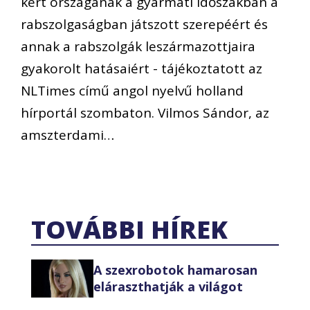
kért országának a gyarmati időszakban a
rabszolgaságban játszott szerepéért és
annak a rabszolgák leszármazottjaira
gyakorolt hatásaiért - tájékoztatott az
NLTimes című angol nyelvű holland
hírportál szombaton. Vilmos Sándor, az
amszterdami…
TOVÁBBI HÍREK
A szexrobotok hamarosan
eláraszthatják a világot