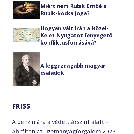
Miért nem Rubik Ernőé a
Rubik-kocka joga?
Hogyan vált Irán a Közel-
Kelet Nyugatot fenyegető
konfliktusforrásává?
A leggazdagabb magyar
családok
FRISS
A benzin ára a védett árszint alatt –
Ábrában az üzemanyagforgalom 2023