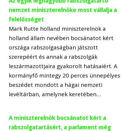
Az egyik legnagyobb rabszolgatartó
nemzet miniszterelnöke most vállalja a
felelősséget
Mark Rutte holland miniszterelnök a
holland állam nevében bocsánatot kért
országa rabszolgaságban játszott
szerepéért és annak a rabszolgák
leszármazottjaira gyakorolt hatásaiért. A
kormányfő mintegy 20 perces ünnepélyes
beszédet mondott a hágai nemzeti
levéltárban, amelynek keretében…
A miniszterelnök bocsánatot kért a
rabszolgatartásért, a parlament még