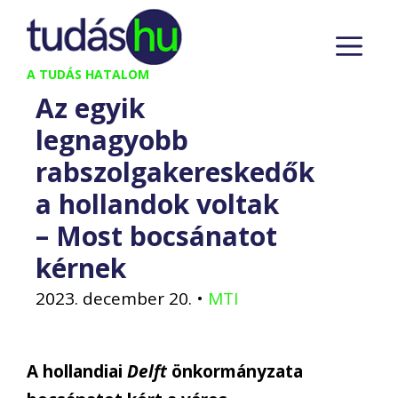
Kilépés
M
a
tartalomba
A TUDÁS HATALOM
Az egyik
legnagyobb
rabszolgakereskedők
a hollandok voltak
– Most bocsánatot
kérnek
2023. december 20.
•
MTI
A hollandiai
Delft
önkormányzata