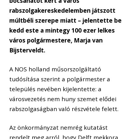
bocsánatot kért a város
rabszolgakereskedelemben játszott
múltbéli szerepe miatt – jelentette be
kedd este a mintegy 100 ezer lelkes
város polgármestere, Marja van
Bijsterveldt.
A NOS holland műsorszolgáltató
tudósítása szerint a polgármester a
település nevében kijelentette: a
városvezetés nem huny szemet elődei
rabszolgaságban való részvétele felett.
Az önkormányzat nemrég kutatást
rendelt meg arról, hogy Delft mekkora