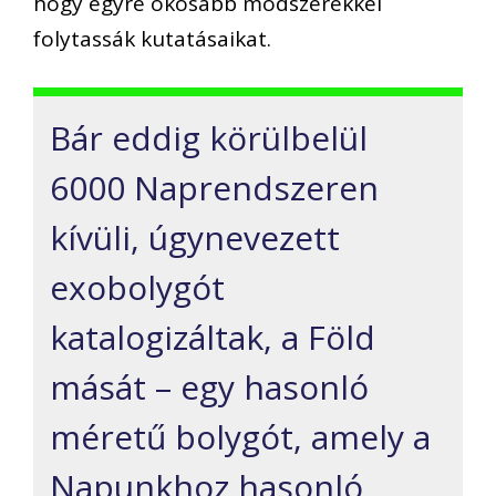
hogy egyre okosabb módszerekkel
folytassák kutatásaikat.
Bár eddig körülbelül
6000 Naprendszeren
kívüli, úgynevezett
exobolygót
katalogizáltak, a Föld
mását – egy hasonló
méretű bolygót, amely a
Napunkhoz hasonló