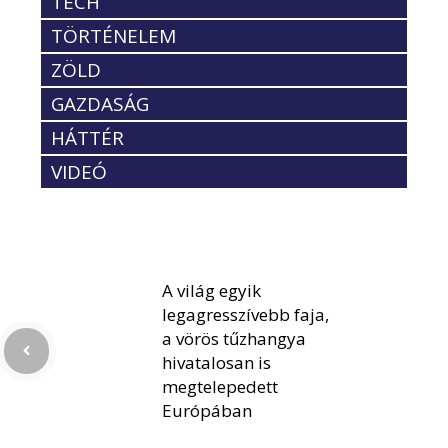
TECH
TÖRTÉNELEM
ZÖLD
GAZDASÁG
HÁTTÉR
VIDEÓ
A világ egyik
legagresszívebb faja,
a vörös tűzhangya
hivatalosan is
megtelepedett
Európában