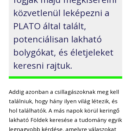
közvetlenül leképezni a
PLATO által talált,
potenciálisan lakható
bolygókat, és életjeleket
keresni rajtuk.
Addig azonban a csillagászoknak meg kell
találniuk, hogy hány ilyen világ létezik, és
hol találhatók. A más napok körül keringő
lakható Földek keresése a tudomány egyik
legnagyobb kérdése, amelyre válaszokat