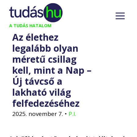
Kilépés
M
a
tartalomba
A TUDÁS HATALOM
Az élethez
legalább olyan
méretű csillag
kell, mint a Nap –
Új távcső a
lakható világ
felfedezéséhez
2025. november 7.
•
P.I.