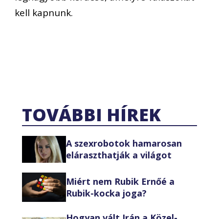
kell kapnunk.
TOVÁBBI HÍREK
A szexrobotok hamarosan
eláraszthatják a világot
Miért nem Rubik Ernőé a
Rubik-kocka joga?
Hogyan vált Irán a Közel-