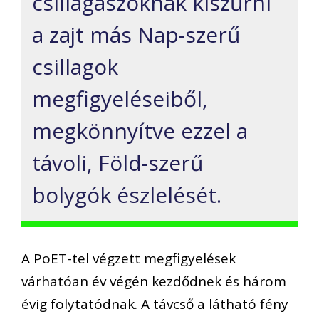
csillagászoknak kiszűrni
a zajt más Nap-szerű
csillagok
megfigyeléseiből,
megkönnyítve ezzel a
távoli, Föld-szerű
bolygók észlelését.
A PoET-tel végzett megfigyelések
várhatóan év végén kezdődnek és három
évig folytatódnak. A távcső a látható fény