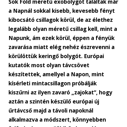
Sok Föld méretű exobolygót találtak már
a Napnál sokkal kisebb, kevesebb fényt
kibocsátó csillagok körül, de az élethez
legalább olyan méretű csillag kell, mint a
Napunk, ám ezek körül, éppen a fényük
zavarása miatt elég nehéz észrevenni a
körülöttük keringő bolygót. Európai
kutatók most olyan távcsövet
készítettek, amellyel a Napon, mint
kísérleti mintacsillagon próbálják
kiszűrni az ilyen zavaró „zajokat”, hogy
aztán a szintén készülő európai új
űrtávcső majd a távoli napoknál
alkalmazva a módszert, könnyebben