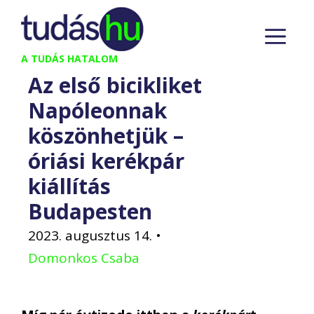
Kilépés
M
a
tartalomba
A TUDÁS HATALOM
Az első bicikliket
Napóleonnak
köszönhetjük –
óriási kerékpár
kiállítás
Budapesten
2023. augusztus 14.
•
Domonkos Csaba