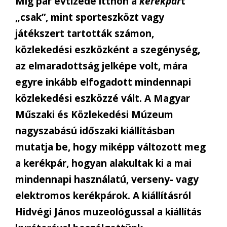
Míg pár évtizede itthon a
kerékpár
t
„csak”, mint sporteszközt vagy
játékszert tartották számon,
közlekedési eszközként a szegénység,
az elmaradottság jelképe volt, mára
egyre inkább elfogadott mindennapi
közlekedési eszközzé vált. A Magyar
Műszaki és Közlekedési Múzeum
nagyszabású időszaki kiállításban
mutatja be, hogy miképp változott meg
a kerékpár, hogyan alakultak ki a mai
mindennapi használatú, verseny- vagy
elektromos kerékpárok. A kiállításról
Hidvégi János muzeológussal a kiállítás