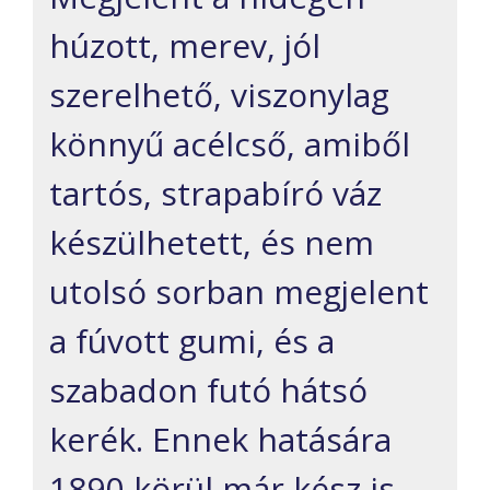
húzott, merev, jól
szerelhető, viszonylag
könnyű acélcső, amiből
tartós, strapabíró váz
készülhetett, és nem
utolsó sorban megjelent
a fúvott gumi, és a
szabadon futó hátsó
kerék. Ennek hatására
1890-körül már kész is