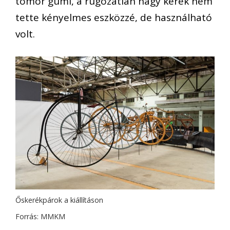
tömör gumi, a rugózatlan nagy kerék nem
tette kényelmes eszközzé, de használható
volt.
Őskerékpárok a kiállításon
Forrás: MMKM