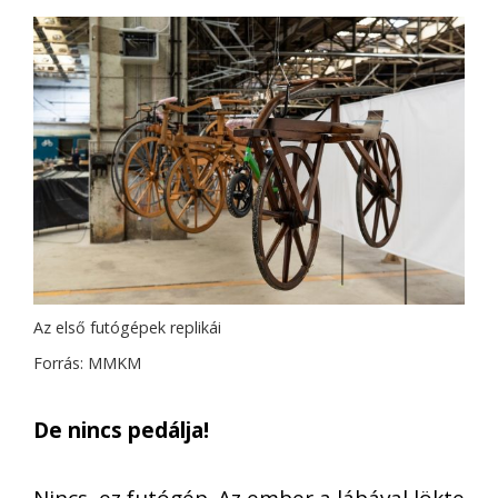
Az első futógépek replikái
Forrás: MMKM
De nincs pedálja!
Nincs, ez futógép. Az ember a lábával lökte