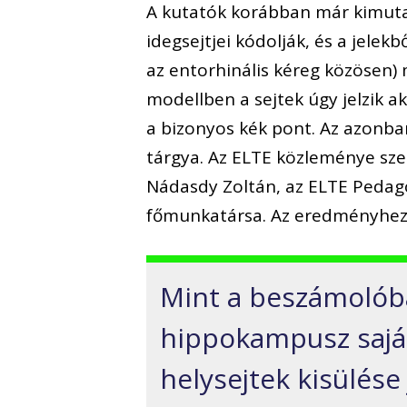
A kutatók korábban már kimuta
idegsejtjei kódolják, és a jele
az entorhinális kéreg közösen) 
modellben a sejtek úgy jelzik a
a bizonyos kék pont. Az azonban
tárgya. Az ELTE közleménye szeri
Nádasdy Zoltán, az ELTE Pedagó
főmunkatársa. Az eredményhez a
Mint a beszámolóban
hippokampusz saját
helysejtek kisülése j