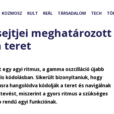
KOZMOSZ
KULT
REÁL
TÁRSADALOM
TECH
TÖ
sejtjei meghatározott
 teret
egy agyi ritmus, a gamma oszcilláció újabb
lis kódolásban. Sikerült bizonyítaniuk, hogy
usra hangolódva kódolják a teret és navigálnak
ltevést, miszerint a gyors ritmus a szükséges
 rendű agyi funkciónak.