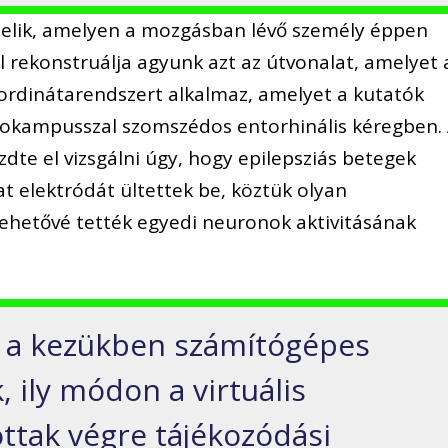
viselik, amelyen a mozgásban lévő személy éppen
l rekonstruálja agyunk azt az útvonalat, amelyet 
ordinátarendszert alkalmaz, amelyet a kutatók
ppokampusszal szomszédos entorhinális kéregben.
zdte el vizsgálni úgy, hogy epilepsziás betegek
t elektródát ültettek be, köztük olyan
lehetővé tették egyedi neuronok aktivitásának
l a kezükben számítógépes
, ily módon a virtuális
ttak végre tájékozódási