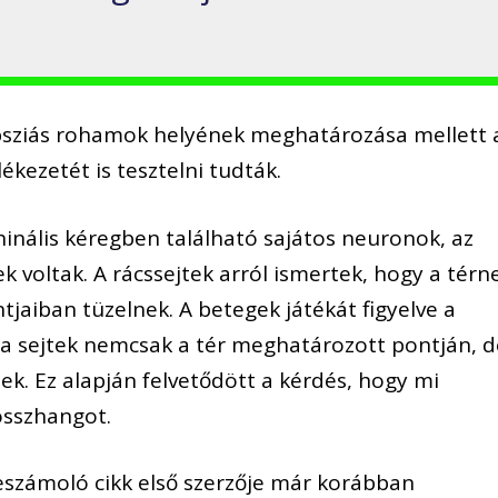
lepsziás rohamok helyének meghatározása mellett 
ékezetét is tesztelni tudták.
rhinális kéregben található sajátos neuronok, az
k voltak. A rácssejtek arról ismertek, hogy a térn
jaiban tüzelnek. A betegek játékát figyelve a
k a sejtek nemcsak a tér meghatározott pontján, 
k. Ez alapján felvetődött a kérdés, hogy mi
összhangot.
eszámoló cikk első szerzője már korábban