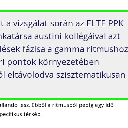
t a vizsgálat során az ELTE PPK
társa austini kollégáival azt
sülések fázisa a gamma ritmusho
éri pontok környezetében
ól eltávolodva szisztematikusan
llandó lesz. Ebből a ritmusból pedig egy idő
ecifikus térkép.