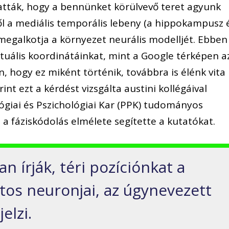
tták, hogy a bennünket körülvevő teret agyunk
kből a mediális temporális lebeny (a hippokampusz 
megalkotja a környezet neurális modelljét. Ebben
ktuális koordinátáinkat, mint a Google térképen a
, hogy ez miként történik, továbbra is élénk vita
nt ezt a kérdést vizsgálta austini kollégáival
giai és Pszichológiai Kar (PPK) tudományos
 fáziskódolás elmélete segítette a kutatókat.
 írják, téri pozíciónkat a
os neuronjai, az úgynevezett
elzi.