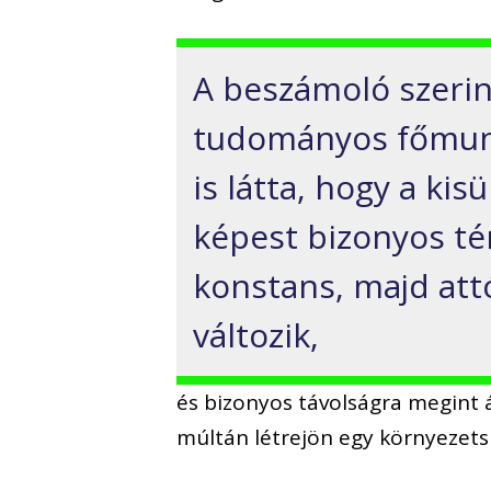
A beszámoló szerin
tudományos főmunka
is látta, hogy a ki
képest bizonyos t
konstans, majd att
változik,
és bizonyos távolságra megint á
múltán létrejön egy környezetsp