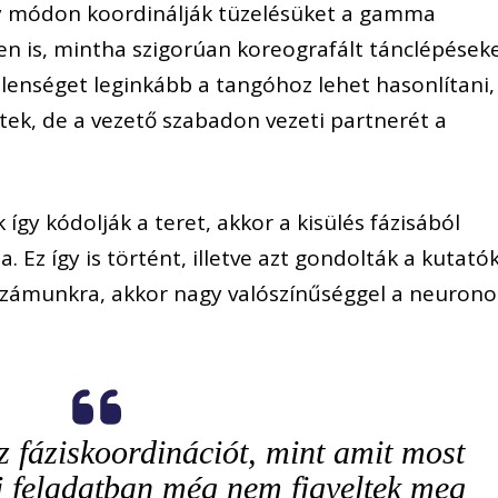
oly módon koordinálják tüzelésüket a gamma
rben is, mintha szigorúan koreografált tánclépések
elenséget leginkább a tangóhoz lehet hasonlítani,
tek, de a vezető szabadon vezeti partnerét a
 így kódolják a teret, akkor a kisülés fázisából
. Ez így is történt, illetve azt gondolták a kutatók
ó számunkra, akkor nagy valószínűséggel a neurono
íz fáziskoordinációt, mint amit most
i feladatban még nem figyeltek meg