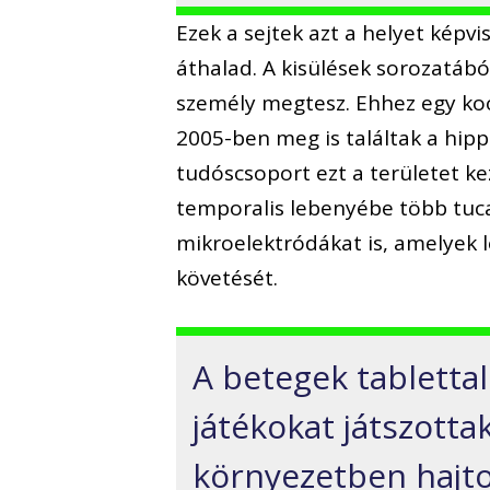
Ezek a sejtek azt a helyet kép
áthalad. A kisülések sorozatábó
személy megtesz. Ehhez egy ko
2005-ben meg is találtak a hi
tudóscsoport ezt a területet ke
temporalis lebenyébe több tuca
mikroelektródákat is, amelyek 
követését.
A betegek tabletta
játékokat játszottak
környezetben hajto