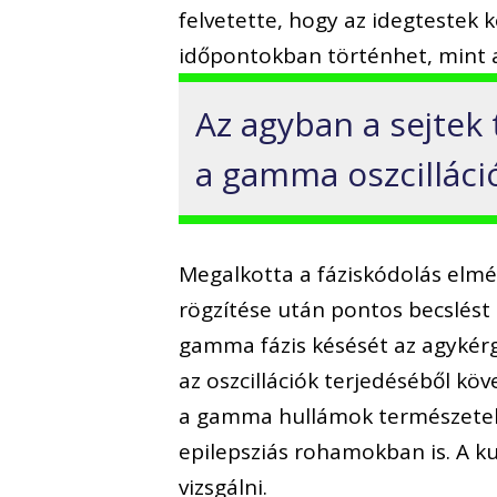
felvetette, hogy az idegtestek 
időpontokban történhet, mint 
Az agyban a sejtek 
a gamma oszcilláció
Megalkotta a fáziskódolás elm
rögzítése után pontos becslést
gamma fázis késését az agykérge
az oszcillációk terjedéséből köv
a gamma hullámok természetelle
epilepsziás rohamokban is. A ku
vizsgálni.