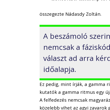
összegezte Nádasdy Zoltán.
A beszámoló szerin
nemcsak a fáziskódo
választ ad arra kér
időalapja.
Ez pedig, mint írják, a gamma r
kutatók a gamma ritmus egy úja
A felfedezés nemcsak magyaráza
közelebb vihet az agyi zavarok 