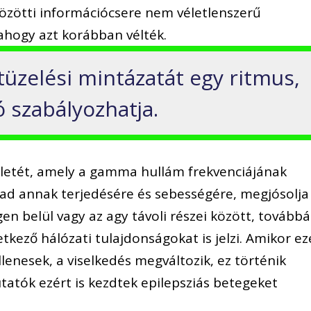
közötti információcsere nem véletlenszerű
ahogy azt korábban vélték.
tüzelési mintázatát egy ritmus,
 szabályozhatja.
életét, amely a gamma hullám frekvenciájának
 ad annak terjedésére és sebességére, megjósolja
n belül vagy az agy távoli részei között, továbbá
etkező hálózati tulajdonságokat is jelzi. Amikor ez
nesek, a viselkedés megváltozik, ez történik
tatók ezért is kezdtek epilepsziás betegeket