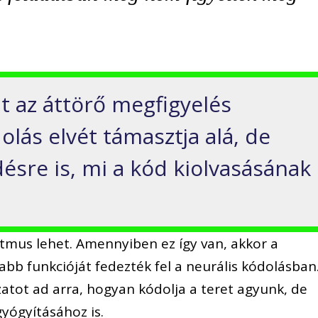
t az áttörő megfigyelés
lás elvét támasztja alá, de
désre is, mi a kód kiolvasásának
itmus lehet. Amennyiben ez így van, akkor a
bb funkcióját fedezték fel a neurális kódolásban
tot ad arra, hogyan kódolja a teret agyunk, de
gyógyításához is.