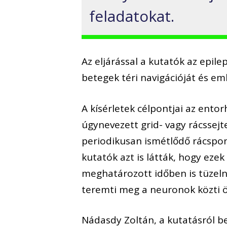
feladatokat.
Az eljárással a kutatók az epi
betegek téri navigációját és eml
A kísérletek célpontjai az ento
úgynevezett grid- vagy rácssejte
periodikusan ismétlődő rácspont
kutatók azt is látták, hogy eze
meghatározott időben is tüzelne
teremti meg a neuronok közti 
Nádasdy Zoltán, a kutatásról b