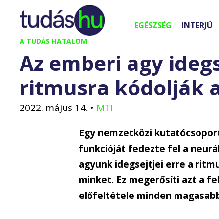
Kilépés
a
EGÉSZSÉG
INTERJÚ
tartalomba
A TUDÁS HATALOM
Az emberi agy ideg
ritmusra kódolják a
2022. május 14.
•
MTI
Egy nemzetközi kutatócsoport 
funkcióját fedezte fel a neurá
agyunk idegsejtjei erre a ritm
minket. Ez megerősíti azt a fe
előfeltétele minden magasabb