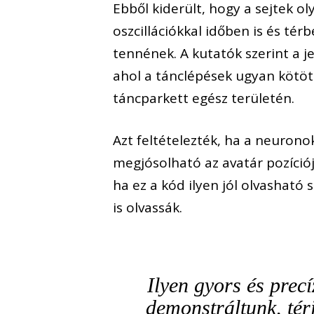
Ebből kiderült, hogy a sejtek 
oszcillációkkal időben is és té
tennének. A kutatók szerint a j
ahol a tánclépések ugyan kötöt
táncparkett egész területén.
Azt feltételezték, ha a neuronok
megjósolható az avatár pozíciója
ha ez a kód ilyen jól olvashat
is olvassák.
Ilyen gyors és prec
demonstráltunk, tér