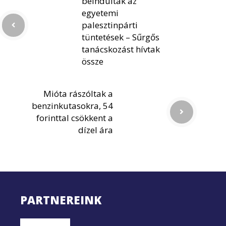
beindultak az
egyetemi
palesztinpárti
tüntetések – Sűrgős
tanácskozást hívtak
össze
Mióta rászóltak a
benzinkutasokra, 54
forinttal csökkent a
dízel ára
PARTNEREINK