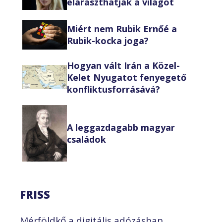
eláraszthatják a világot
Miért nem Rubik Ernőé a
Rubik-kocka joga?
Hogyan vált Irán a Közel-
Kelet Nyugatot fenyegető
konfliktusforrásává?
A leggazdagabb magyar
családok
FRISS
Mérföldkő a digitális adózásban