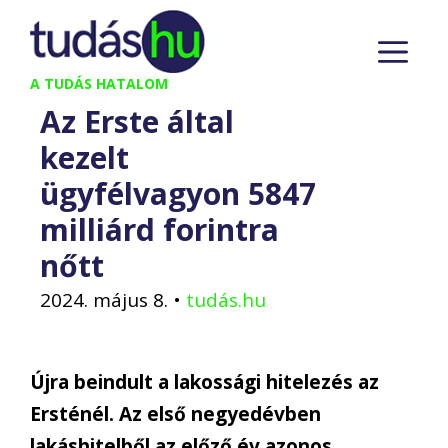
Kilépés
M
a
tartalomba
A TUDÁS HATALOM
Az Erste által
kezelt
ügyfélvagyon 5847
milliárd forintra
nőtt
2024. május 8.
•
tudás.hu
Újra beindult a lakossági hitelezés az
Ersténél. Az első negyedévben
lakáshitelből az előző év azonos