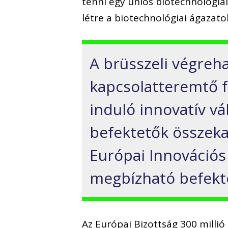
tenni egy uniós biotechnológiai
létre a biotechnológiai ágazat
A brüsszeli végreha
kapcsolatteremtő fe
induló innovatív vál
befektetők összeka
Európai Innovációs 
megbízható befekte
Az Európai Bizottság 300 milli