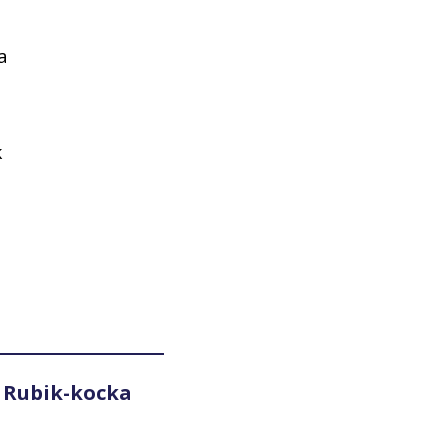
a
k
 Rubik-kocka