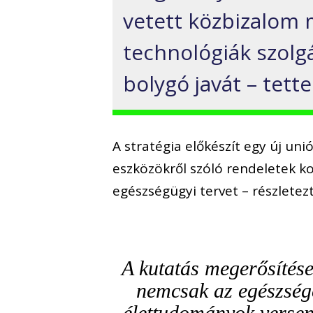
vetett közbizalom m
technológiák szolg
bolygó javát – tette
A stratégia előkészít egy új uni
eszközökről szóló rendeletek kor
egészségügyi tervet – részletezt
A kutatás megerősítése
nemcsak az egészséget
élettudományok versen