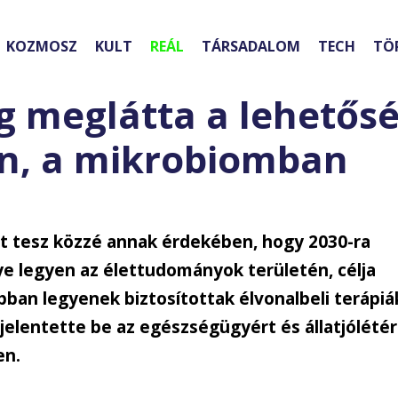
KOZMOSZ
KULT
REÁL
TÁRSADALOM
TECH
TÖ
g meglátta a lehetősé
n, a mikrobiomban
át tesz közzé annak érdekében, hogy 2030-ra
ye legyen az élettudományok területén, célja
ban legyenek biztosítottak élvonalbeli terápiá
jelentette be az egészségügyért és állatjólétér
en.