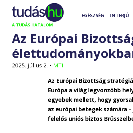
Kilépés
a
EGÉSZSÉG
INTERJÚ
tartalomba
A TUDÁS HATALOM
Az Európai Bizottsá
élettudományokba
2025. július 2.
•
MTI
Az Európai Bizottság stratégi
Európa a világ legvonzóbb hel
egyebek mellett, hogy gyorsab
az európai betegek számára – 
felelős uniós biztos Brüsszelb