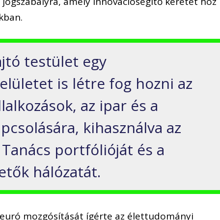
 jogszabályra, amely innovációsegítő keretet hoz
okban.
jtó testület egy
lületet is létre fog hozni az
lalkozások, az ipar és a
pcsolására, kihasználva az
Tanács portfólióját és a
tők hálózatát.
ó euró mozgósítását ígérte az élettudományi