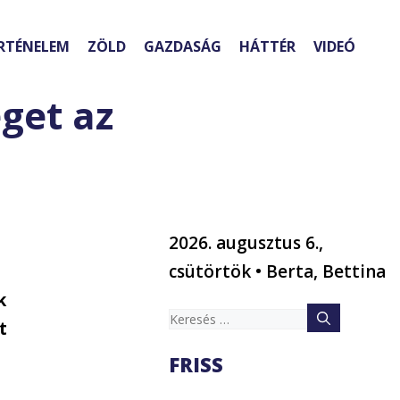
RTÉNELEM
ZÖLD
GAZDASÁG
HÁTTÉR
VIDEÓ
get az
2026. augusztus 6.,
csütörtök • Berta, Bettina
k
Keresés:
t
FRISS