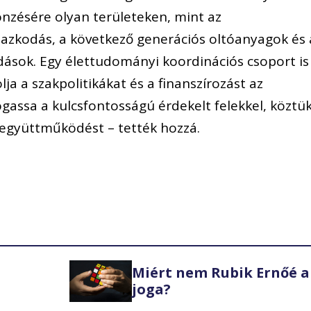
nzésére olyan területeken, mint az
mazkodás, a következő generációs oltóanyagok és 
ások. Egy élettudományi koordinációs csoport is
ja a szakpolitikákat és a finanszírozást az
gassa a kulcsfontosságú érdekelt felekkel, köztü
ó együttműködést – tették hozzá.
Miért nem Rubik Ernőé a
joga?