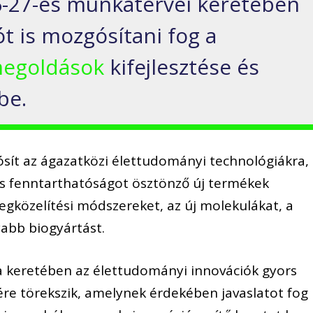
-27-es munkatervei keretében
ót is mozgósítani fog a
megoldások
kifejlesztése és
be.
ósít az ágazatközi élettudományi technológiákra,
és fenntarthatóságot ösztönző új termékek
megközelítési módszereket, az új molekulákat, a
yabb biogyártást.
ia keretében az élettudományi innovációk gyors
ére törekszik, amelynek érdekében javaslatot fog