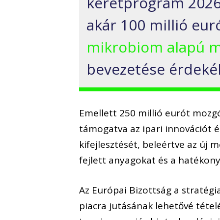
keretprogram 2026
akár 100 millió eur
mikrobiom alapú 
bevezetése érdeké
Emellett 250 millió eurót mozg
támogatva az ipari innovációt 
kifejlesztését, beleértve az új 
fejlett anyagokat és a hatékon
Az Európai Bizottság a stratég
piacra jutásának lehetővé tétel