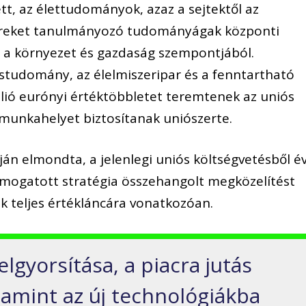
ett, az élettudományok, azaz a sejtektől az
zereket tanulmányozó tudományágak központi
, a környezet és gazdaság szempontjából.
ostudomány, az élelmiszeripar és a fenntartható
illió eurónyi értéktöbbletet teremtenek az uniós
 munkahelyet biztosítanak uniószerte.
ján elmondta, a jelenlegi uniós költségvetésből év
támogatott stratégia összehangolt megközelítést
 teljes értékláncára vonatkozóan.
elgyorsítása, a piacra jutás
amint az új technológiákba