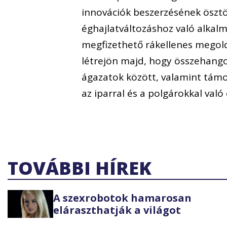
innovációk beszerzésének ösztö
éghajlatváltozáshoz való alkal
megfizethető rákellenes megold
létrejön majd, hogy összehangol
ágazatok között, valamint támo
az iparral és a polgárokkal val
TOVÁBBI HÍREK
A szexrobotok hamarosan
eláraszthatják a világot