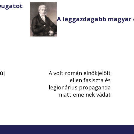
Nyugatot
A leggazdagabb magyar 
új
A volt román elnökjelölt
ellen fasiszta és
legionárius propaganda
miatt emelnek vádat