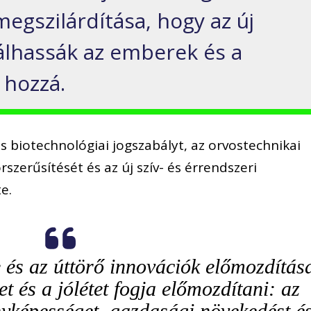
egszilárdítása, hogy az új
álhassák az emberek és a
 hozzá.
ós biotechnológiai jogszabályt, az orvostechnikai
szerűsítését és az új szív- és érrendszeri
e.
 és az úttörő innovációk előmozdítás
 és a jólétet fogja előmozdítani: az
yképességet, gazdasági növekedést é