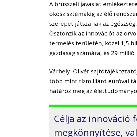
A brüsszeli javaslat emlékeztet
ökoszisztémákig az élő rends
szerepet játszanak az egészség
Ösztönzik az innovációt az orv
termelés területén, közel 1,5 b
gazdaság számára, és 29 millió
Várhelyi Olivér sajtótájékoztató
több mint tízmilliárd euróval 
határoz meg az élettudományok
Célja az innováció f
megkönnyítése, val