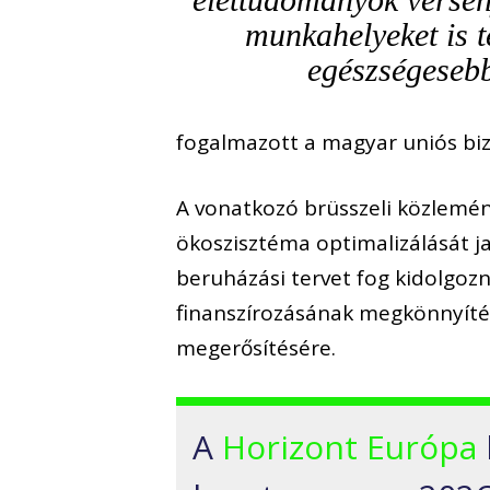
munkahelyeket is t
egészségesebb
fogalmazott a magyar uniós biz
A vonatkozó brüsszeli közlemény
ökoszisztéma optimalizálását j
beruházási tervet fog kidolgozni
finanszírozásának megkönnyítésé
megerősítésére.
A
Horizont Európa