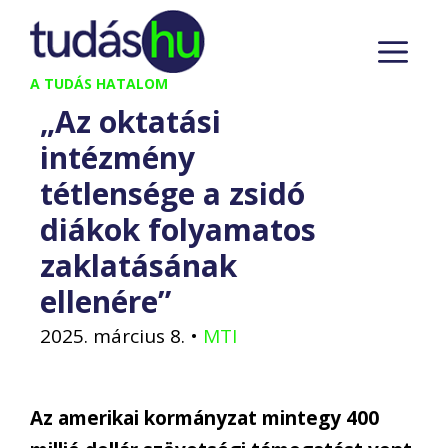
Kilépés
M
a
tartalomba
A TUDÁS HATALOM
„Az oktatási
intézmény
tétlensége a zsidó
diákok folyamatos
zaklatásának
ellenére”
2025. március 8.
•
MTI
Az amerikai kormányzat mintegy 400