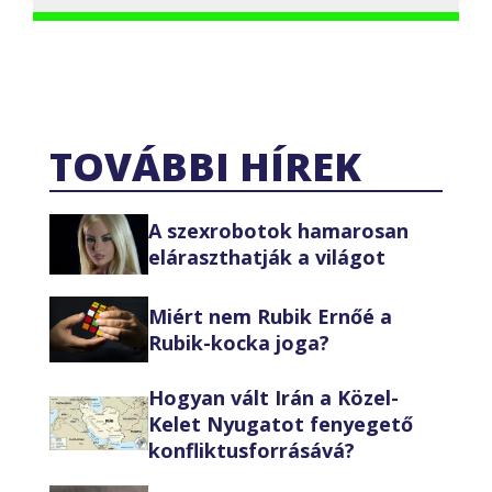
TOVÁBBI HÍREK
A szexrobotok hamarosan
eláraszthatják a világot
Miért nem Rubik Ernőé a
Rubik-kocka joga?
Hogyan vált Irán a Közel-
Kelet Nyugatot fenyegető
konfliktusforrásává?