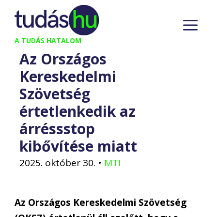
Kilépés
M
a
tartalomba
A TUDÁS HATALOM
Az Országos
Kereskedelmi
Szövetség
értetlenkedik az
árréssstop
kibővítése miatt
2025. október 30.
•
MTI
Az Országos Kereskedelmi Szövetség