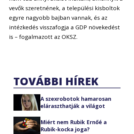
vevők szeretnének, a települési kisboltok
egyre nagyobb bajban vannak, és az
intézkedés visszafogja a GDP növekedést
is – fogalmazott az OKSZ.
TOVÁBBI HÍREK
A szexrobotok hamarosan
eláraszthatják a világot
Miért nem Rubik Ernőé a
Rubik-kocka joga?