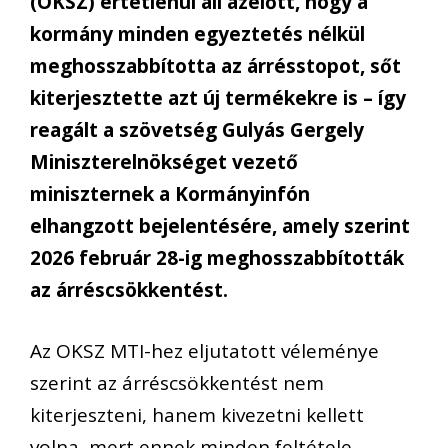
(OKSZ) értetlenül áll azelőtt, hogy a
kormány minden egyeztetés nélkül
meghosszabbította az árrésstopot, sőt
kiterjesztette azt új termékekre is – így
reagált a szövetség Gulyás Gergely
Miniszterelnökséget vezető
miniszternek a Kormányinfón
elhangzott bejelentésére, amely szerint
2026 február 28-ig meghosszabbították
az árréscsökkentést.
Az OKSZ MTI-hez eljutatott véleménye
szerint az árréscsökkentést nem
kiterjeszteni, hanem kivezetni kellett
volna, mert ennek minden feltétele