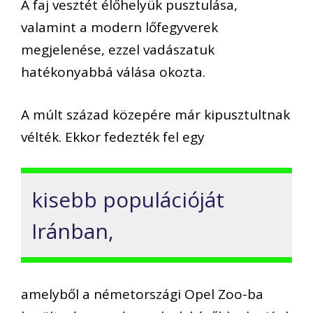
A faj vesztét élőhelyük pusztulása,
valamint a modern lőfegyverek
megjelenése, ezzel vadászatuk
hatékonyabbá válása okozta.
A múlt század közepére már kipusztultnak
vélték. Ekkor fedezték fel egy
kisebb populációját
Iránban,
amelyből a németországi Opel Zoo-ba