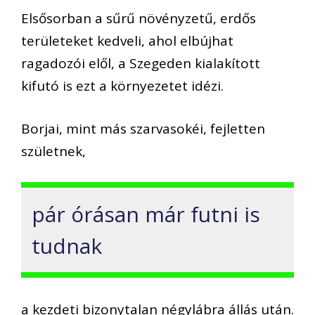
Elsősorban a sűrű növényzetű, erdős
területeket kedveli, ahol elbújhat
ragadozói elől, a Szegeden kialakított
kifutó is ezt a környezetet idézi.
Borjai, mint más szarvasokéi, fejletten
születnek,
pár órásan már futni is
tudnak
a kezdeti bizonytalan négylábra állás után.