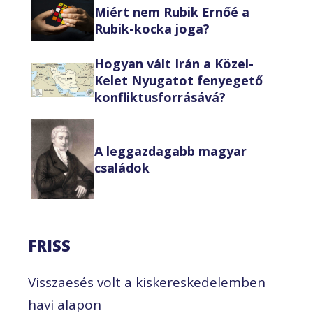
Miért nem Rubik Ernőé a
Rubik-kocka joga?
Hogyan vált Irán a Közel-
Kelet Nyugatot fenyegető
konfliktusforrásává?
A leggazdagabb magyar
családok
FRISS
Visszaesés volt a kiskereskedelemben
havi alapon