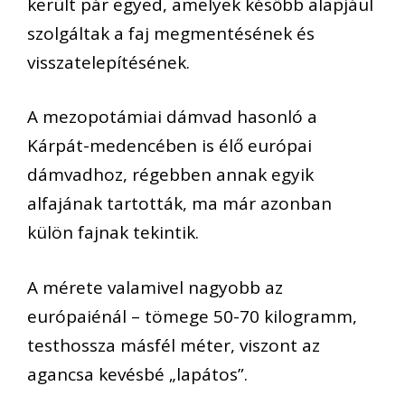
került pár egyed, amelyek később alapjául
szolgáltak a faj megmentésének és
visszatelepítésének.
A mezopotámiai dámvad hasonló a
Kárpát-medencében is élő európai
dámvadhoz, régebben annak egyik
alfajának tartották, ma már azonban
külön fajnak tekintik.
A mérete valamivel nagyobb az
európaiénál – tömege 50-70 kilogramm,
testhossza másfél méter, viszont az
agancsa kevésbé „lapátos”.