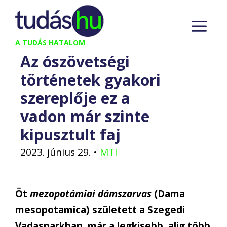
Kilépés
M
a
tartalomba
A TUDÁS HATALOM
Az ószövetségi
történetek gyakori
szereplője ez a
vadon már szinte
kipusztult faj
2023. június 29.
•
MTI
Öt
mezopotámiai dámszarvas
(Dama
mesopotamica) született a Szegedi
Vadasparkban, már a legkisebb, alig több