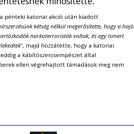
lentétesnek minősítette.
 pénteki katonai akció után kiadott
írszerzésünk kétség nélkül megerősítette, hogy a hajó
n tartózkodók narkoterroristák voltak, és egy ismert
lekedtek”
, majd hozzátette, hogy a katonai
meddig a kábítószercsempészet által
mberek ellen végrehajtott támadások meg nem