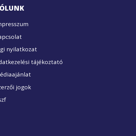
ÓLUNK
mpresszum
apcsolat
ogi nyilatkozat
datkezelési tájékoztató
édiaajánlat
zerzői jogok
szf