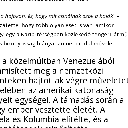
 a hajókon, és, hogy mit csinálnak azok a hajók”
–
zátette, hogy több olyan eset is van, amikor
y-egy a Karib-térségben közlekedő tengeri jármű
ljes bizonyosság hiányában nem indul művelet.
 a közelmúltban Venezuelából
mmisített meg a nemzetközi
nteken hajtottak végre művelete
zelében az amerikai katonaság
yelt egységei. A támadás során a
y ember vesztette életét. A
a és Kolumbia elítélte, és a