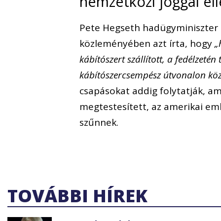
nemzetközi joggal el
Pete Hegseth hadügyminiszter a
közleményében azt írta, hogy
„h
kábítószert szállított, a fedélzeté
kábítószercsempész útvonalon köz
csapásokat addig folytatják, a
megtestesített, az amerikai e
szűnnek.
TOVÁBBI HÍREK