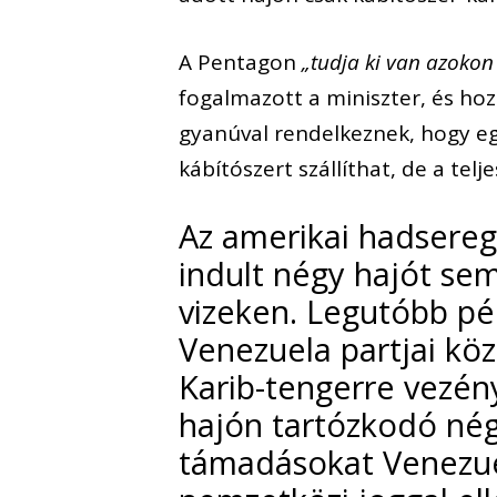
A Pentagon
„tudja ki van azokon
fogalmazott a miniszter, és hoz
gyanúval rendelkeznek, hogy eg
kábítószert szállíthat, de a te
Az amerikai hadsereg
indult négy hajót se
vizeken. Legutóbb pé
Venezuela partjai kö
Karib-tengerre vezén
hajón tartózkodó nég
támadásokat Venezuel