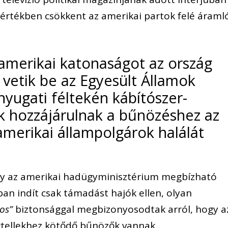
 mértékben csökkent az amerikai partok felé áraml
.
amerikai katonaságot az ország
 vetik be az Egyesült Államok
 nyugati féltekén kábítószer-
ik hozzájárulnak a bűnözéshez az
amerikai állampolgárok halálát
gy az amerikai hadügyminisztérium megbízható
ban indít csak támadást hajók ellen, olyan
os”
biztonsággal megbizonyosodtak arról, hogy a
rtellekhez kötődő bűnözők vannak.