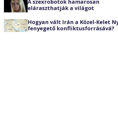
A szexrobotok hamarosan
eláraszthatják a világot
Hogyan vált Irán a Közel-Kelet 
fenyegető konfliktusforrásává?