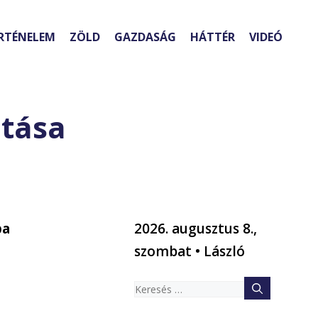
RTÉNELEM
ZÖLD
GAZDASÁG
HÁTTÉR
VIDEÓ
atása
ba
2026. augusztus 8.,
szombat • László
Keresés: