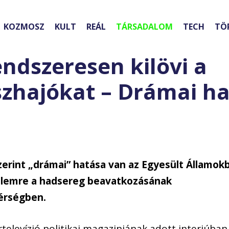
KOZMOSZ
KULT
REÁL
TÁRSADALOM
TECH
TÖ
ndszeresen kilövi a
zhajókat – Drámai h
zerint „drámai” hatása van az Egyesült Államok
elemre a hadsereg beavatkozásának
térségben.
televízió politikai magazinjának adott interjúban