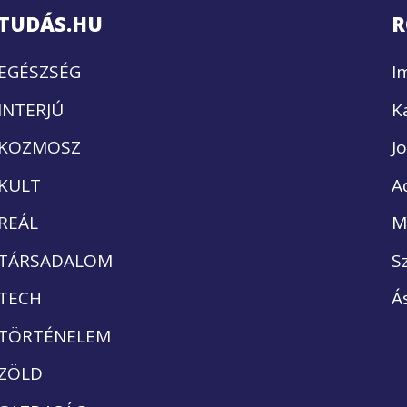
TUDÁS.HU
R
EGÉSZSÉG
I
INTERJÚ
K
KOZMOSZ
J
KULT
A
REÁL
M
TÁRSADALOM
S
TECH
Á
TÖRTÉNELEM
ZÖLD