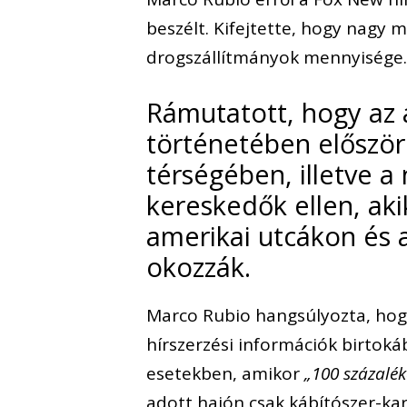
beszélt. Kifejtette, hogy nagy
drogszállítmányok mennyisége
Rámutatott, hogy az 
történetében először
térségében, illetve a
kereskedők ellen, ak
amerikai utcákon és 
okozzák.
Marco Rubio hangsúlyozta, ho
hírszerzési információk birtoká
esetekben, amikor
„100 százalék
adott hajón csak kábítószer-ka