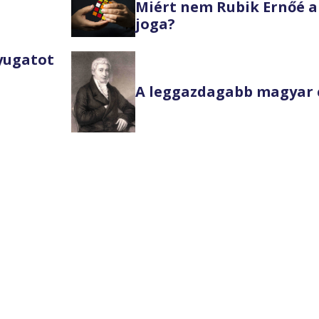
Miért nem Rubik Ernőé a
joga?
Nyugatot
A leggazdagabb magyar 