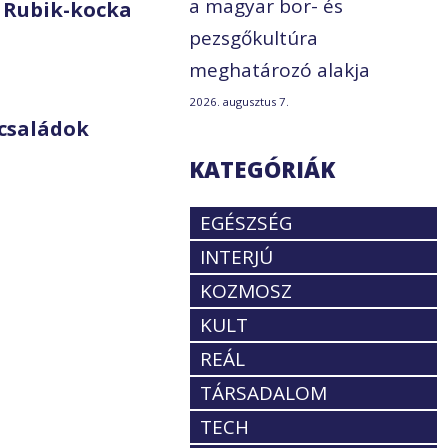
a magyar bor- és
 Rubik-kocka
pezsgőkultúra
meghatározó alakja
2026. augusztus 7.
családok
KATEGÓRIÁK
EGÉSZSÉG
INTERJÚ
KOZMOSZ
KULT
REÁL
TÁRSADALOM
TECH