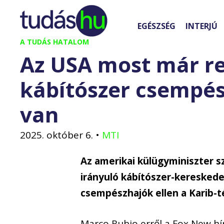
Kilépés
a
EGÉSZSÉG
INTERJÚ
tartalomba
A TUDÁS HATALOM
Az USA most már re
kábítószer csempés
van
2025. október 6.
•
MTI
Az amerikai külügyminiszter s
irányuló kábítószer-keresked
csempészhajók ellen a Karib-
Marco Rubio erről a Fox New hír