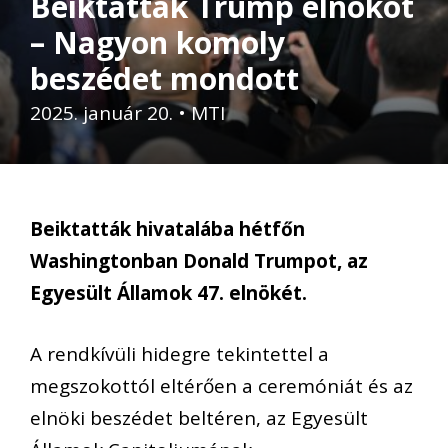
Beiktatták Trump elnököt
– Nagyon komoly
beszédet mondott
2025. január 20.
•
MTI
Beiktatták hivatalába hétfőn
Washingtonban Donald Trumpot, az
Egyesült Államok 47. elnökét.
A rendkívüli hidegre tekintettel a
megszokottól eltérően a ceremóniát és az
elnöki beszédet beltéren, az Egyesült