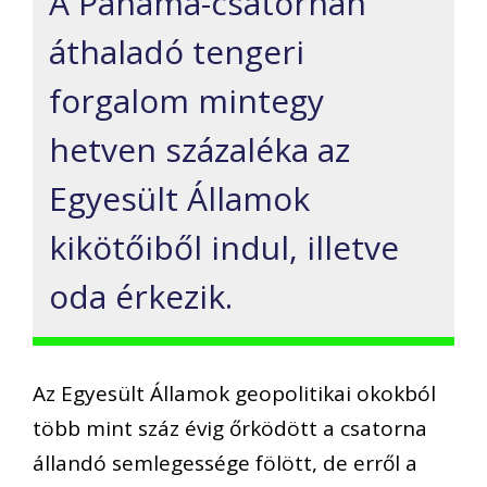
A Panama-csatornán
áthaladó tengeri
forgalom mintegy
hetven százaléka az
Egyesült Államok
kikötőiből indul, illetve
oda érkezik.
Az Egyesült Államok geopolitikai okokból
több mint száz évig őrködött a csatorna
állandó semlegessége fölött, de erről a