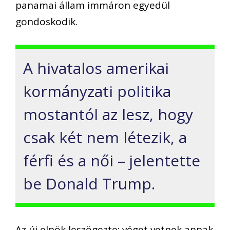
panamai állam immáron egyedül
gondoskodik.
A hivatalos amerikai
kormányzati politika
mostantól az lesz, hogy
csak két nem létezik, a
férfi és a női – jelentette
be Donald Trump.
Az új elnök leszögezte: véget vetnek annak