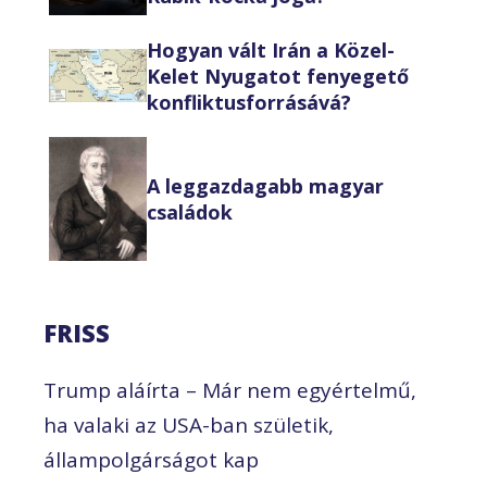
Hogyan vált Irán a Közel-
Kelet Nyugatot fenyegető
konfliktusforrásává?
A leggazdagabb magyar
családok
FRISS
Trump aláírta – Már nem egyértelmű,
ha valaki az USA-ban születik,
állampolgárságot kap