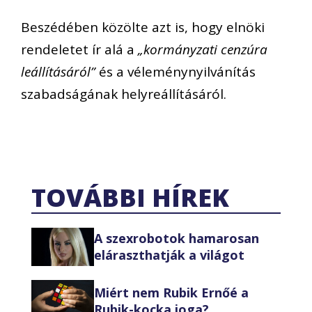
Beszédében közölte azt is, hogy elnöki
rendeletet ír alá a
„kormányzati cenzúra
leállításáról”
és a véleménynyilvánítás
szabadságának helyreállításáról.
TOVÁBBI HÍREK
A szexrobotok hamarosan
eláraszthatják a világot
Miért nem Rubik Ernőé a
Rubik-kocka joga?