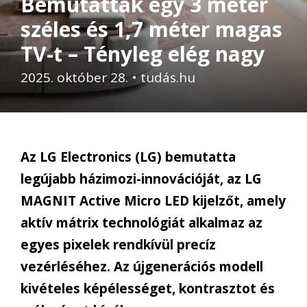
Bemutattak egy 3 méter
széles és 1,7 méter magas
TV-t – Tényleg elég nagy
2025. október 28.
•
tudás.hu
Az LG Electronics (LG) bemutatta
legújabb házimozi-innovációját, az LG
MAGNIT Active Micro LED kijelzőt, amely
aktív mátrix technológiát alkalmaz az
egyes pixelek rendkívül precíz
vezérléséhez. Az újgenerációs modell
kivételes képélességet, kontrasztot és