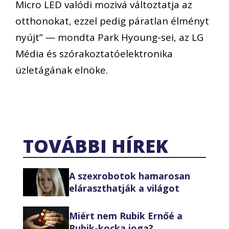
Micro LED valódi mozivá változtatja az
otthonokat, ezzel pedig páratlan élményt
nyújt” — mondta Park Hyoung-sei, az LG
Média és szórakoztatóelektronika
üzletágának elnöke.
TOVÁBBI HÍREK
A szexrobotok hamarosan
eláraszthatják a világot
Miért nem Rubik Ernőé a
Rubik-kocka joga?