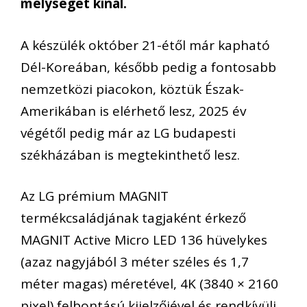
mélységet kínál.
A készülék október 21-étől már kapható
Dél-Koreában, később pedig a fontosabb
nemzetközi piacokon, köztük Észak-
Amerikában is elérhető lesz, 2025 év
végétől pedig már az LG budapesti
székházában is megtekinthető lesz.
Az LG prémium MAGNIT
termékcsaládjának tagjaként érkező
MAGNIT Active Micro LED 136 hüvelykes
(azaz nagyjából 3 méter széles és 1,7
méter magas) méretével, 4K (3840 × 2160
pixel) felbontású kijelzőjével és rendkívüli,