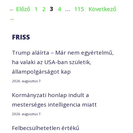
Oldal
Oldal
Oldal
Oldal
Oldal
←
Előző
1
2
3
4
…
115
Következő
→
FRISS
Trump aláírta – Már nem egyértelmű,
ha valaki az USA-ban születik,
állampolgárságot kap
2026. augusztus 7.
Kormányzati honlap indult a
mesterséges intelligencia miatt
2026. augusztus 7.
Felbecsülhetetlen értékű