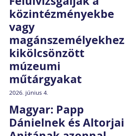
Felülvizsgálják a
közintézményekbe
vagy
magánszemélyekhez
kikölcsönzött
múzeumi
műtárgyakat
2026. június 4.
Magyar: Papp
Dánielnek és Altorjai
Anitának azonnal