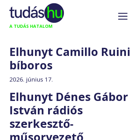
Kilépés
M
a
tartalomba
A TUDÁS HATALOM
Elhunyt Camillo Ruini
bíboros
2026. június 17.
Elhunyt Dénes Gábor
István rádiós
szerkesztő-
műsorvezető