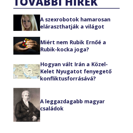
TOVÁBBI HÍREK
A szexrobotok hamarosan
eláraszthatják a világot
Miért nem Rubik Ernőé a
Rubik-kocka joga?
Hogyan vált Irán a Közel-
Kelet Nyugatot fenyegető
konfliktusforrásává?
A leggazdagabb magyar
családok