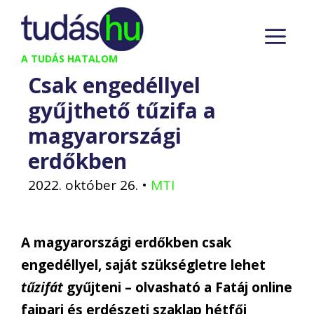
Kilépés
M
a
tartalomba
A TUDÁS HATALOM
Csak engedéllyel
gyűjthető tűzifa a
magyarországi
erdőkben
2022. október 26.
•
MTI
A magyarországi erdőkben csak
engedéllyel, saját szükségletre lehet
tűzifát
gyűjteni – olvasható a Fatáj online
faipari és erdészeti szaklap hétfői