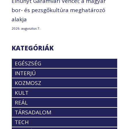
Elhunyt Garamvári Vencel; a magyar
bor- és pezsgőkultúra meghatározó
alakja
2026. augusztus 7.
KATEGÓRIÁK
EGÉSZSÉG
INTERJÚ
KOZMOSZ
KULT
REÁL
TÁRSADALOM
TECH