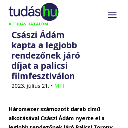
Kilépés
M
a
tartalomba
A TUDÁS HATALOM
Császi Ádám
kapta a legjobb
rendezőnek járó
díjat a palicsi
filmfesztiválon
2023. július 21.
•
MTI
Háromezer számozott darab című
alkotásával Császi Ádám nyerte el a
legjobb rendezőnek járó Palicsi Torony