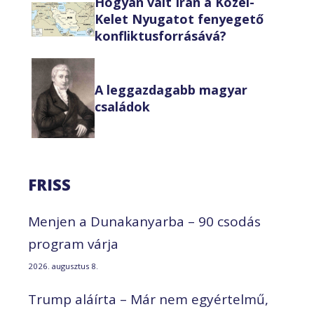
Hogyan vált Irán a Közel-
Kelet Nyugatot fenyegető
konfliktusforrásává?
A leggazdagabb magyar
családok
FRISS
Menjen a Dunakanyarba – 90 csodás
program várja
2026. augusztus 8.
Trump aláírta – Már nem egyértelmű,