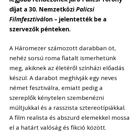
díjat a 30. Nemzetközi
Palicsi
Filmfesztivál
on – jelentették be a
szervezők pénteken.
A Háromezer számozott darabban öt,
nehéz sorsú roma fiatalt ismerhetünk
meg, akiknek az életéről színházi előadás
készül. A darabot meghívják egy neves
német fesztiválra, emiatt pedig a
szereplők kénytelen szembenézni
múltjukkal és a rasszista sztereotípiákkal.
A film realista és abszurd elemekkel mossa
el a határt valóság és fikció között.