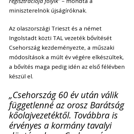
regisztrációja folyik”
– mondta a
miniszterelnök újságíróknak.
Az olaszországi Trieszt és a német
Ingolstadt közti TAL vezeték bővítését
Csehország kezdeményezte, a műszaki
módosítások a múlt év végére elkészültek,
a bővítés maga pedig idén az első félévben
készül el.
„Csehország 60 év után válik
függetlenné az orosz Barátság
kőolajvezetéktől. Továbbra is
érvényes a kormány tavalyi