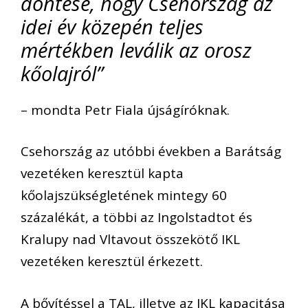
döntése, hogy Csehország az
idei év közepén teljes
mértékben leválik az orosz
kőolajról”
– mondta Petr Fiala újságíróknak.
Csehország az utóbbi években a Barátság
vezetéken keresztül kapta
kőolajszükségletének mintegy 60
százalékát, a többi az Ingolstadtot és
Kralupy nad Vltavout összekötő IKL
vezetéken keresztül érkezett.
A bővítéssel a TAL, illetve az IKL kapacitása