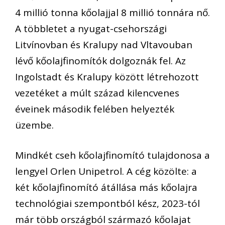
4 millió tonna kőolajjal 8 millió tonnára nő.
A többletet a nyugat-csehországi
Litvínovban és Kralupy nad Vltavouban
lévő kőolajfinomítók dolgoznák fel. Az
Ingolstadt és Kralupy között létrehozott
vezetéket a múlt század kilencvenes
éveinek második felében helyezték
üzembe.
Mindkét cseh kőolajfinomító tulajdonosa a
lengyel Orlen Unipetrol. A cég közölte: a
két kőolajfinomító átállása más kőolajra
technológiai szempontból kész, 2023-tól
már több országból származó kőolajat