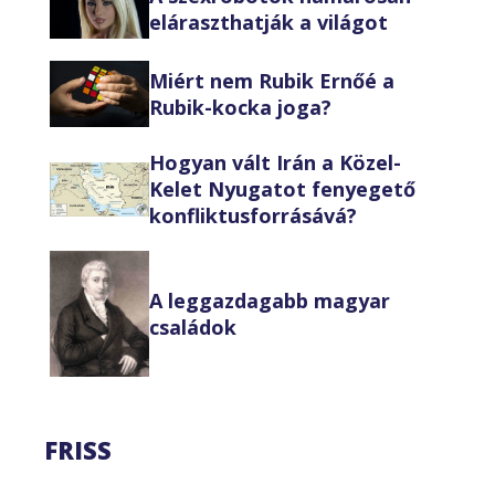
eláraszthatják a világot
Miért nem Rubik Ernőé a
Rubik-kocka joga?
Hogyan vált Irán a Közel-
Kelet Nyugatot fenyegető
konfliktusforrásává?
A leggazdagabb magyar
családok
FRISS