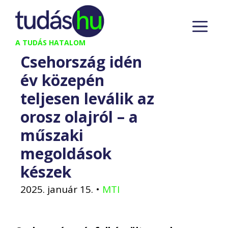
Kilépés
M
a
tartalomba
A TUDÁS HATALOM
Csehország idén
év közepén
teljesen leválik az
orosz olajról – a
műszaki
megoldások
készek
2025. január 15.
•
MTI