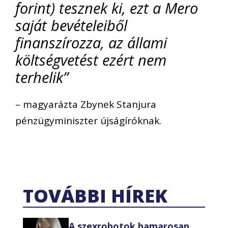
forint) tesznek ki, ezt a Mero
saját bevételeiből
finanszírozza, az állami
költségvetést ezért nem
terhelik”
– magyarázta Zbynek Stanjura
pénzügyminiszter újságíróknak.
TOVÁBBI HÍREK
A szexrobotok hamarosan